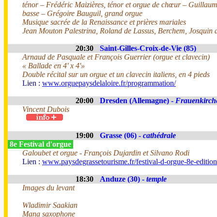
ténor – Frédéric Maizières, ténor et orgue de chœur – Guillau
basse – Grégoire Bauguil, grand orgue
Musique sacrée de la Renaissance et prières mariales
Jean Mouton Palestrina, Roland de Lassus, Berchem, Josquin d
20:30
Saint-Gilles-Croix-de-Vie (85)
Arnaud de Pasquale et François Guerrier (orgue et clavecin)
« Ballade en 4' x 4'»
Double récital sur un orgue et un clavecin italiens, en 4 pieds
Lien :
www.orguepaysdelaloire.fr/programmation/
20:00
Dresden (Allemagne) -
Frauenkirch
Vincent Dubois
19:00
Grasse (06) -
cathédrale
8e Festival d'orgue
Galoubet et orgue - François Dujardin et Silvano Rodi
Lien :
www.paysdegrassetourisme.fr/festival-d-orgue-8e-editio
18:30
Anduze (30) -
temple
Images du levant
Wladimir Saakian
Mana saxophone