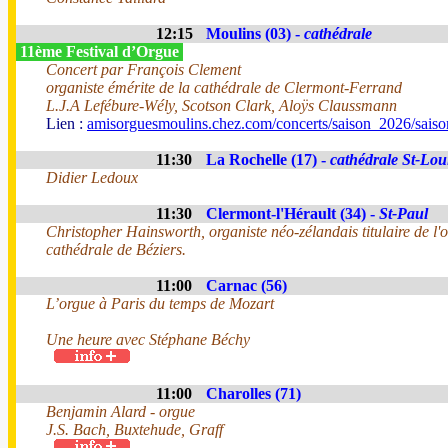
12:15
Moulins (03) -
cathédrale
11ème Festival d’Orgue
Concert par François Clement
organiste émérite de la cathédrale de Clermont-Ferrand
L.J.A Lefébure-Wély, Scotson Clark, Aloÿs Claussmann
Lien :
amisorguesmoulins.chez.com/concerts/saison_2026/sais
11:30
La Rochelle (17) -
cathédrale St-Lou
Didier Ledoux
11:30
Clermont-l'Hérault (34) -
St-Paul
Christopher Hainsworth, organiste néo-zélandais titulaire de l'
cathédrale de Béziers.
11:00
Carnac (56)
L’orgue à Paris du temps de Mozart
Une heure avec Stéphane Béchy
11:00
Charolles (71)
Benjamin Alard - orgue
J.S. Bach, Buxtehude, Graff