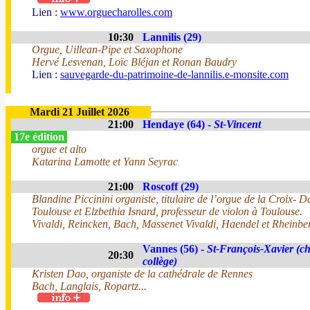
Lien :
www.orguecharolles.com
10:30
Lannilis (29)
Orgue, Uillean-Pipe et Saxophone
Hervé Lesvenan, Loïc Bléjan et Ronan Baudry
Lien :
sauvegarde-du-patrimoine-de-lannilis.e-monsite.com
Mardi 21 Juillet 2026
21:00
Hendaye (64) -
St-Vincent
17e édition
orgue et alto
Katarina Lamotte et Yann Seyrac
21:00
Roscoff (29)
Blandine Piccinini organiste, titulaire de l’orgue de la Croix- 
Toulouse et Elzbethia Isnard, professeur de violon à Toulouse.
Vivaldi, Reincken, Bach, Massenet Vivaldi, Haendel et Rheinber
Vannes (56) -
St-François-Xavier (ch
20:30
collège)
Kristen Dao, organiste de la cathédrale de Rennes
Bach, Langlais, Ropartz...