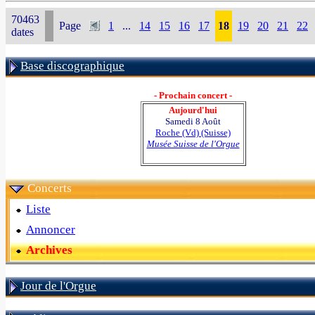
70463
Page
1
...
14
15
16
17
18
19
20
21
22
dates
Base discographique
- Prochain concert -
Aujourd'hui
Samedi 8 Août
Roche (Vd) (Suisse)
Musée Suisse de l'Orgue
Concerts
Liste
Annoncer
Archives
Jour de l'Orgue