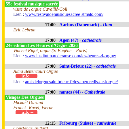
55e festival musique sacrée
visite de l'orgue Cavaillé-Coll
Lien :
www.festivaldemusiquesacree-stmalo.com/
17:00
Aarhus (Danemark) -
Dom
Eric Lebrun
17:00
Agen (47) -
cathedrale
24e édition Les Heures d’Orgue 2026
Vincent Rigot, orgue (St Eugène – Paris)
Lien :
www.institutmarcderanse.com/les-heures-d-orgue/
17:00
Saint-Brieuc (22) -
cathedrale
Alma Bettencourt Orgue
Lien :
amisdelorguesaintbrieuc.fr/les-mercredis-de-lorgue/
17:00
nantes (44) -
Cathedrale
Visages Des Orgues
Mickaël Durand
Franck, Ravel, Vierne
12:15
Fribourg (Suisse) -
cathedrale
Constance Taillard