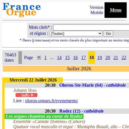
Version
Menu
Mobile
Mots clefs* :
et région :
* Dates (j/mm/aaaa) et/ou mots classés du plus important au moins im
70463
Page
1
...
14
15
16
17
18
19
20
21
22
dates
Juillet 2026
Mercredi 22 Juillet 2026
20:30
Oloron-Ste-Marie (64) -
cathédrale
Johann Vexo
Lien :
oloron-orgues.fr/evenements/
20:30
Rodez (12) -
cathédrale
Les orgues chantent au coeur de Rodez
Ensemble «Cantate Domino» (Cahors)
Quatuor vocal masculin et orgue : Mustapha Bouali, alto – Chri