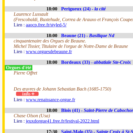
18:00
Perigueux (24) -
la cité
Laurence Lussault
(Frescobaldi, Buxtehude, Correa de Arauxo et François Coupe
Lien :
aaocp.free.fr/styled-5/
18:00
Beaune (21) -
Basilique Nd
cinquantenaire des Orgues de Beaune.
Michel Tissier, Titulaire de l'orgue de Notre-Dame de Beaune
Lien :
www.orguesdebeaune.fr
18:00
Bordeaux (33) -
abbatiale Ste-Croix
Orgues d'été
Pierre Offret
Des œuvres de Johann Sebastian Bach (1685-1750)
Lien :
www.renaissance-orgue.fr
18:00
Blois (41) -
Saint-Pierre de Cabocho
Chase Olson (Usa)
Lien :
jeuxdorgue41.free.fr/festival-2022.html
17:30
Saint-Malo (35) -
Sainte Croix à St-