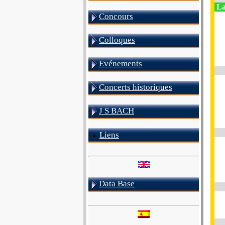
La
Concours
Colloques
Evénements
Concerts historiques
J S BACH
Liens
Data Base