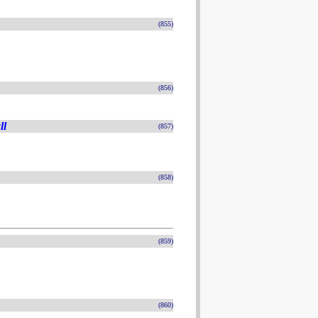
(855)
(856)
ll
(857)
(858)
(859)
(860)