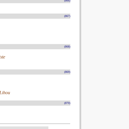
(866)
(867)
(868)
ste
(869)
-Lihou
(870)