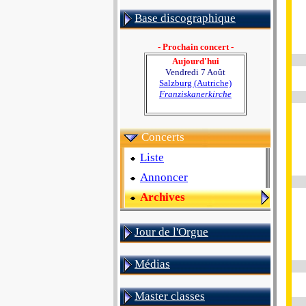
Base discographique
- Prochain concert -
Aujourd'hui
Vendredi 7 Août
Salzburg (Autriche)
Franziskanerkirche
Concerts
Liste
Annoncer
Archives
Jour de l'Orgue
Médias
Master classes