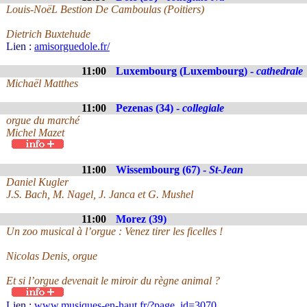
Louis-NoëL Bestion De Camboulas (Poitiers)
Dietrich Buxtehude
Lien :
amisorguedole.fr/
11:00
Luxembourg (Luxembourg) -
cathedrale
Michaël Matthes
11:00
Pezenas (34) -
collegiale
orgue du marché
Michel Mazet
11:00
Wissembourg (67) -
St-Jean
Daniel Kugler
J.S. Bach, M. Nagel, J. Janca et G. Mushel
11:00
Morez (39)
Un zoo musical à l’orgue : Venez tirer les ficelles !
Nicolas Denis, orgue
Et si l’orgue devenait le miroir du règne animal ?
Lien :
www.musiques-en-haut.fr/?page_id=3070