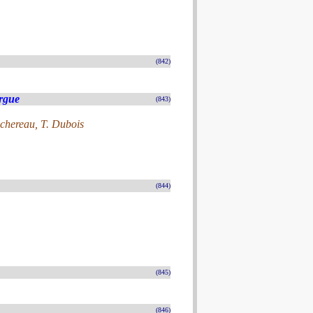
(842)
rgue
(843)
ochereau, T. Dubois
(844)
(845)
(846)