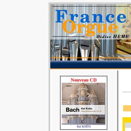
Nouveau CD
Kei KOÏTO