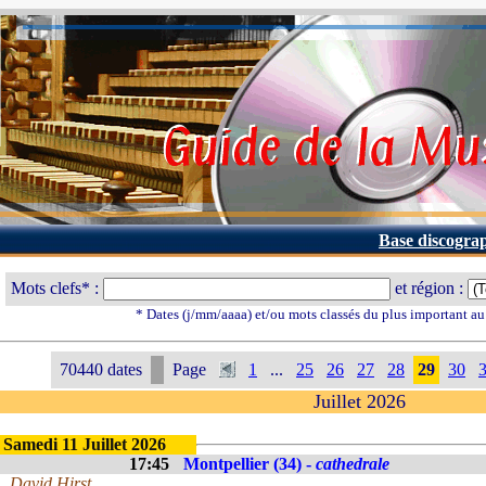
Base discogra
Mots clefs* :
et région :
* Dates (j/mm/aaaa) et/ou mots classés du plus important a
70440 dates
Page
1
...
25
26
27
28
29
30
Juillet 2026
Samedi 11 Juillet 2026
17:45
Montpellier (34) -
cathedrale
David Hirst,