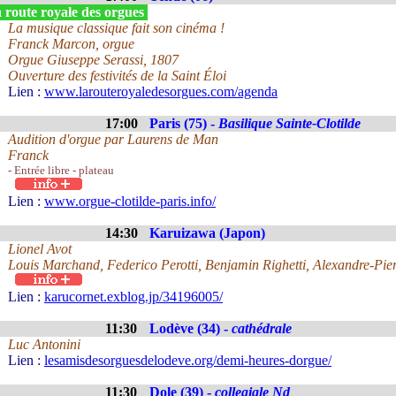
 route royale des orgues
La musique classique fait son cinéma !
Franck Marcon, orgue
Orgue Giuseppe Serassi, 1807
Ouverture des festivités de la Saint Éloi
Lien :
www.larouteroyaledesorgues.com/agenda
17:00
Paris (75) -
Basilique Sainte-Clotilde
Audition d'orgue par Laurens de Man
Franck
- Entrée libre - plateau
Lien :
www.orgue-clotilde-paris.info/
14:30
Karuizawa (Japon)
Lionel Avot
Louis Marchand, Federico Perotti, Benjamin Righetti, Alexandre-Pie
Lien :
karucornet.exblog.jp/34196005/
11:30
Lodève (34) -
cathédrale
Luc Antonini
Lien :
lesamisdesorguesdelodeve.org/demi-heures-dorgue/
11:30
Dole (39) -
collegiale Nd