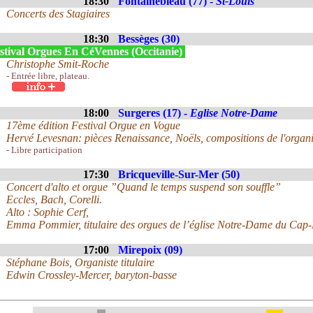
18:30
Fontainebleau (77) -
St-Louis
Concerts des Stagiaires
18:30
Bessèges (30)
stival Orgues En CéVennes (Occitanie)
Christophe Smit-Roche
- Entrée libre, plateau.
18:00
Surgeres (17) -
Eglise Notre-Dame
17ème édition Festival Orgue en Vogue
Hervé Levesnan: pièces Renaissance, Noëls, compositions de l'organi
- Libre participation
17:30
Bricqueville-Sur-Mer (50)
Concert d'alto et orgue ”Quand le temps suspend son souffle”
Eccles, Bach, Corelli.
Alto : Sophie Cerf,
Emma Pommier, titulaire des orgues de l’église Notre-Dame du Cap
17:00
Mirepoix (09)
Stéphane Bois, Organiste titulaire
Edwin Crossley-Mercer, baryton-basse