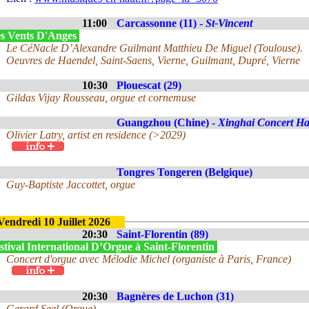
11:00
Carcassonne (11) -
St-Vincent
s Vents D'Anges
Le CéNacle D’Alexandre Guilmant Matthieu De Miguel (Toulouse).
Oeuvres de Haendel, Saint-Saens, Vierne, Guilmant, Dupré, Vierne
10:30
Plouescat (29)
Gildas Vijay Rousseau, orgue et cornemuse
Guangzhou (Chine) -
Xinghai Concert Ha
Olivier Latry, artist en residence (>2029)
Tongres Tongeren (Belgique)
Guy-Baptiste Jaccottet, orgue
Vendredi 10 Juillet 2026
20:30
Saint-Florentin (89)
tival International D’Orgue à Saint-Florentin
Concert d'orgue avec Mélodie Michel (organiste à Paris, France)
20:30
Bagnères de Luchon (31)
Gerard Seel (Orgue)