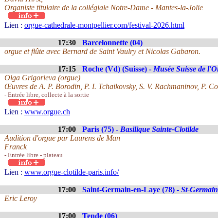
Organiste titulaire de la collégiale Notre-Dame - Mantes-la-Jolie
Lien :
orgue-cathedrale-montpellier.com/festival-2026.html
17:30
Barcelonnette (04)
orgue et flûte avec Bernard de Saint Vaulry et Nicolas Gabaron.
17:15
Roche (Vd) (Suisse) -
Musée Suisse de l'O
Olga Grigorieva (orgue)
Œuvres de A. P. Borodin, P. I. Tchaikovsky, S. V. Rachmaninov, P. C
- Entrée libre, collecte à la sortie
Lien :
www.orgue.ch
17:00
Paris (75) -
Basilique Sainte-Clotilde
Audition d'orgue par Laurens de Man
Franck
- Entrée libre - plateau
Lien :
www.orgue-clotilde-paris.info/
17:00
Saint-Germain-en-Laye (78) -
St-Germain
Eric Leroy
17:00
Tende (06)