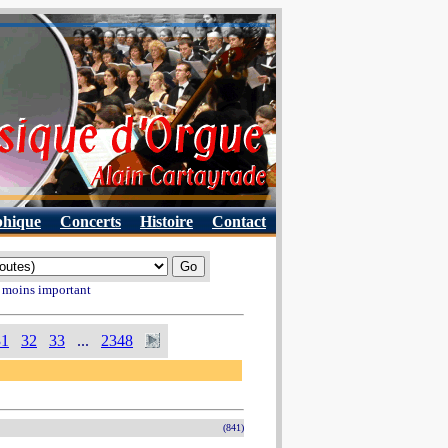
phique
Concerts
Histoire
Contact
u moins important
31
32
33
...
2348
(841)