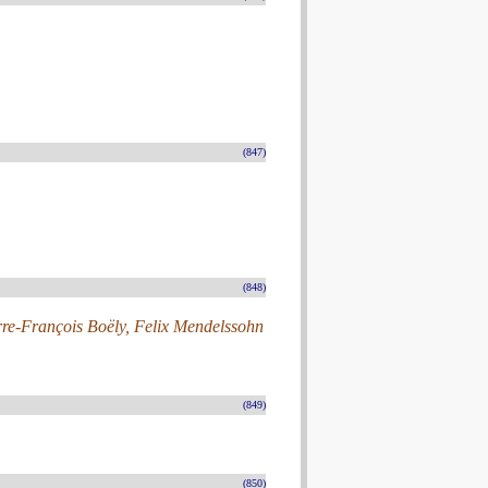
(847)
(848)
rre-François Boëly, Felix Mendelssohn
(849)
(850)