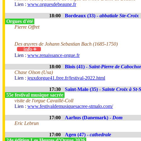
Lien :
www.orguesdebeaune.fr
18:00
Bordeaux (33) -
abbatiale Ste-Croix
Orgues d'été
Pierre Offret
Des œuvres de Johann Sebastian Bach (1685-1750)
Lien :
www.renaissance-orgue.fr
18:00
Blois (41) -
Saint-Pierre de Cabocho
Chase Olson (Usa)
Lien :
jeuxdorgue41.free.fr/festival-2022.html
17:30
Saint-Malo (35) -
Sainte Croix à St-
55e festival musique sacrée
visite de l'orgue Cavaillé-Coll
Lien :
www.festivaldemusiquesacree-stmalo.com/
17:00
Aarhus (Danemark) -
Dom
Eric Lebrun
17:00
Agen (47) -
cathedrale
24e édition Les Heures d’Orgue 2026