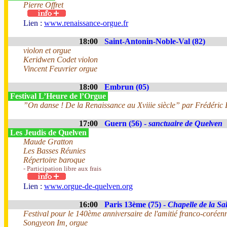
Pierre Offret
Lien :
www.renaissance-orgue.fr
18:00
Saint-Antonin-Noble-Val (82)
violon et orgue
Keridwen Codet violon
Vincent Feuvrier orgue
18:00
Embrun (05)
Festival L’Heure de l’Orgue
”On danse ! De la Renaissance au Xviiie siècle” par Frédéric I
17:00
Guern (56) -
sanctuaire de Quelven
Les Jeudis de Quelven
Maude Gratton
Les Basses Réunies
Répertoire baroque
- Participation libre aux frais
Lien :
www.orgue-de-quelven.org
16:00
Paris 13ème (75) -
Chapelle de la Sal
Festival pour le 140ème anniversaire de l'amitié franco-coréen
Songyeon Im, orgue