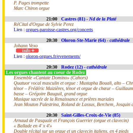
P. Pages trompette
Marc Chiron orgue
21:00
Castres (81) -
Nd de la Platé
RéCital d'Orgue de Sylvie Perez
Lien :
orgues-paroisse-castres.org/concerts
20:30
Oloron-Ste-Marie (64) -
cathédrale
Johann Vexo
Lien :
oloron-orgues.fr/evenements/
20:30
Rodez (12) -
cathédrale
Les orgues chantent au coeur de Rodez
Ensemble «Cantate Domino» (Cahors)
Quatuor vocal masculin et orgue : Mustapha Bouali, alto – Chri
ténor – Frédéric Maizières, ténor et orgue de chœur – Guillau
basse – Grégoire Bauguil, grand orgue
Musique sacrée de la Renaissance et prières mariales
Jean Mouton Palestrina, Roland de Lassus, Berchem, Josquin d
20:30
Saint-Gilles-Croix-de-Vie (85)
Arnaud de Pasquale et François Guerrier (orgue et clavecin)
« Ballade en 4' x 4'»
Double récital sur un orgue et un clavecin italiens, en 4 pieds