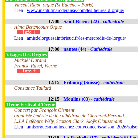
Vincent Rigot, orgue (St Eugène – Paris)
Lien :
www.institutmarcderanse.com/les-heures-d-orgue/
17:00
Saint-Brieuc (22) -
cathedrale
Alma Bettencourt Orgue
Lien :
amisdelorguesaintbrieuc.fr/les-mercredis-de-lorgue/
17:00
nantes (44) -
Cathedrale
Visages Des Orgues
Mickaël Durand
Franck, Ravel, Vierne
12:15
Fribourg (Suisse) -
cathedrale
Constance Taillard
12:15
Moulins (03) -
cathédrale
11ème Festival d’Orgue
Concert par François Clement
organiste émérite de la cathédrale de Clermont-Ferrand
L.J.A Lefébure-Wély, Scotson Clark, Aloÿs Claussmann
Lien :
amisorguesmoulins.chez.com/concerts/saison_2026/sais
11:30
La Rochelle (17) -
cathédrale St-Lou