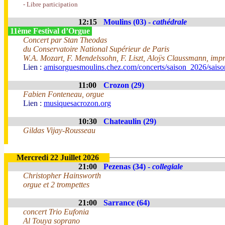
- Libre participation
12:15
Moulins (03) -
cathédrale
11ème Festival d’Orgue
Concert par Stan Theodas
du Conservatoire National Supérieur de Paris
W.A. Mozart, F. Mendelssohn, F. Liszt, Aloÿs Claussmann, impr
Lien :
amisorguesmoulins.chez.com/concerts/saison_2026/sais
11:00
Crozon (29)
Fabien Fonteneau, orgue
Lien :
musiquesacrozon.org
10:30
Chateaulin (29)
Gildas Vijay-Rousseau
Mercredi 22 Juillet 2026
21:00
Pezenas (34) -
collegiale
Christopher Hainsworth
orgue et 2 trompettes
21:00
Sarrance (64)
concert Trio Eufonia
Al Touya soprano