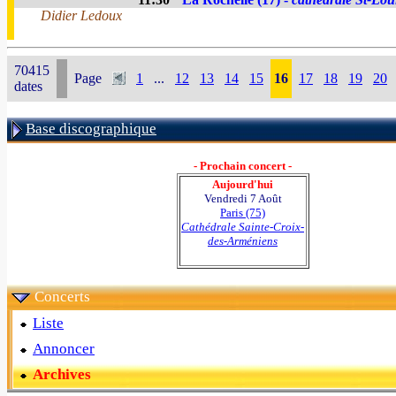
Didier Ledoux
70415
Page
1
...
12
13
14
15
16
17
18
19
20
dates
Base discographique
- Prochain concert -
Aujourd'hui
Vendredi 7 Août
Paris (75)
Cathédrale Sainte-Croix-
des-Arméniens
Concerts
Liste
Annoncer
Archives