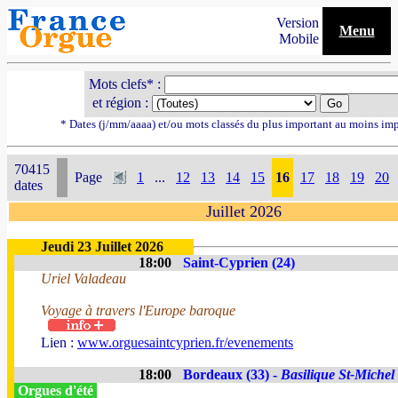
Version
Menu
Mobile
Mots clefs* :
et région :
* Dates (j/mm/aaaa) et/ou mots classés du plus important au moins im
70415
Page
1
...
12
13
14
15
16
17
18
19
20
dates
Juillet 2026
Jeudi 23 Juillet 2026
18:00
Saint-Cyprien (24)
Uriel Valadeau
Voyage à travers l'Europe baroque
Lien :
www.orguesaintcyprien.fr/evenements
18:00
Bordeaux (33) -
Basilique St-Michel
Orgues d'été