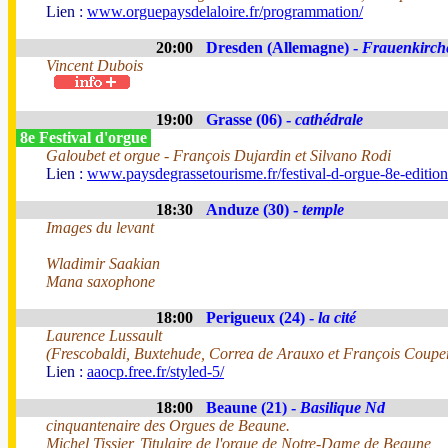
Lien :
www.orguepaysdelaloire.fr/programmation/
20:00
Dresden (Allemagne) -
Frauenkirch
Vincent Dubois
19:00
Grasse (06) -
cathédrale
8e Festival d'orgue
Galoubet et orgue - François Dujardin et Silvano Rodi
Lien :
www.paysdegrassetourisme.fr/festival-d-orgue-8e-editio
18:30
Anduze (30) -
temple
Images du levant
Wladimir Saakian
Mana saxophone
18:00
Perigueux (24) -
la cité
Laurence Lussault
(Frescobaldi, Buxtehude, Correa de Arauxo et François Coupe
Lien :
aaocp.free.fr/styled-5/
18:00
Beaune (21) -
Basilique Nd
cinquantenaire des Orgues de Beaune.
Michel Tissier, Titulaire de l'orgue de Notre-Dame de Beaune