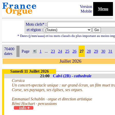
Version
Menu
Mobile
Mots clefs* :
et région :
* Dates (j/mm/aaaa) et/ou mots classés du plus important au moins im
70400
Page
1
...
23
24
25
26
27
28
29
30
31
dates
Juillet 2026
Samedi 11 Juillet 2026
21:00
Calvi (2B) -
cathedrale
Corsica
Un concert-spectacle unique : sur grand écran, un film muet tr
Corse, ses paysages, ses églises, ses orgues.
Emmanuel Schublin · orgue et direction artistique
Rémi Hochart · percussions