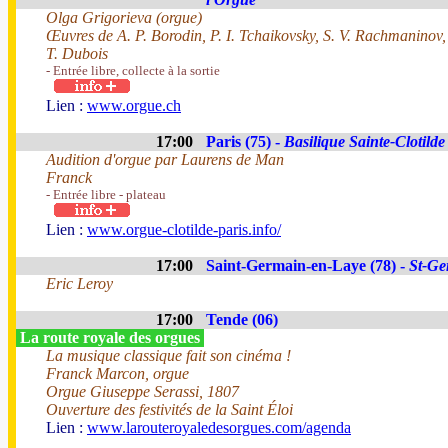
Olga Grigorieva (orgue)
Œuvres de A. P. Borodin, P. I. Tchaikovsky, S. V. Rachmaninov
T. Dubois
- Entrée libre, collecte à la sortie
Lien :
www.orgue.ch
17:00
Paris (75) -
Basilique Sainte-Clotilde
Audition d'orgue par Laurens de Man
Franck
- Entrée libre - plateau
Lien :
www.orgue-clotilde-paris.info/
17:00
Saint-Germain-en-Laye (78) -
St-Ge
Eric Leroy
17:00
Tende (06)
La route royale des orgues
La musique classique fait son cinéma !
Franck Marcon, orgue
Orgue Giuseppe Serassi, 1807
Ouverture des festivités de la Saint Éloi
Lien :
www.larouteroyaledesorgues.com/agenda