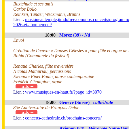
Buxtehude et ses amis
Carlos Bollo
Reinken, Tunder, Weckmann, Bruhns
Lien :
musiqueautemple.jimdofree.com/nos-concerts/programme
2026-et-abonnement/
18:00
Morez (39) -
Nd
Envol
Création de l’œuvre « Danses Célestes » pour flûte et orgue de
Robin (Commande du festival)
Renaud Charles, flûte traversière
Nicolas Mathuriau, percussions
Eleonore Pinet-Bodin, danse contemporaine
Frédéric Champion, orgue
Lien :
www.musiques-en-haut.fr/?page_id=3070
18:00
Geneve (Suisse) -
cathédrale
85e Anniversaire de François Delor
Lien :
concerts-cathedrale.ch/prochains-concerts/
Avignon (84) -
Métropole Notre-Dam