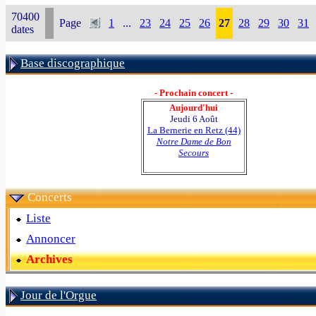
70400
Page
1
...
23
24
25
26
27
28
29
30
31
dates
Base discographique
- Prochain concert -
Aujourd'hui
Jeudi 6 Août
La Bernerie en Retz (44)
Notre Dame de Bon
Secours
Concerts
Liste
Annoncer
Archives
Jour de l'Orgue