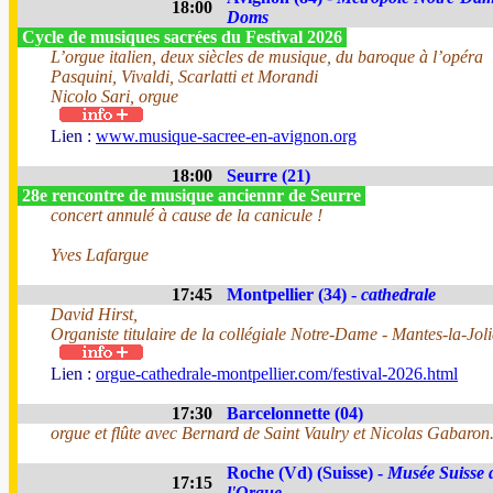
18:00
Doms
Cycle de musiques sacrées du Festival 2026
L’orgue italien, deux siècles de musique, du baroque à l’opéra
Pasquini, Vivaldi, Scarlatti et Morandi
Nicolo Sari, orgue
Lien :
www.musique-sacree-en-avignon.org
18:00
Seurre (21)
28e rencontre de musique anciennr de Seurre
concert annulé à cause de la canicule !
Yves Lafargue
17:45
Montpellier (34) -
cathedrale
David Hirst,
Organiste titulaire de la collégiale Notre-Dame - Mantes-la-Joli
Lien :
orgue-cathedrale-montpellier.com/festival-2026.html
17:30
Barcelonnette (04)
orgue et flûte avec Bernard de Saint Vaulry et Nicolas Gabaron
Roche (Vd) (Suisse) -
Musée Suisse 
17:15
l'Orgue