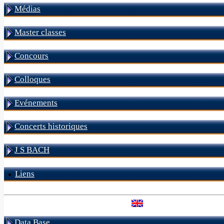
Médias
Master classes
Concours
Colloques
Evénements
Concerts historiques
J S BACH
Liens
Data Base