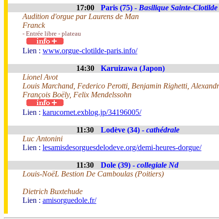
17:00
Paris (75) -
Basilique Sainte-Clotilde
Audition d'orgue par Laurens de Man
Franck
- Entrée libre - plateau
Lien :
www.orgue-clotilde-paris.info/
14:30
Karuizawa (Japon)
Lionel Avot
Louis Marchand, Federico Perotti, Benjamin Righetti, Alexandr
François Boëly, Felix Mendelssohn
Lien :
karucornet.exblog.jp/34196005/
11:30
Lodève (34) -
cathédrale
Luc Antonini
Lien :
lesamisdesorguesdelodeve.org/demi-heures-dorgue/
11:30
Dole (39) -
collegiale Nd
Louis-NoëL Bestion De Camboulas (Poitiers)
Dietrich Buxtehude
Lien :
amisorguedole.fr/