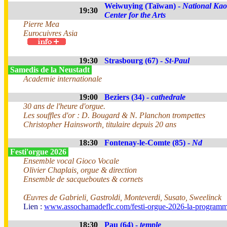
Weiwuying (Taïwan) -
National Ka
19:30
Center for the Arts
Pierre Mea
Eurocuivres Asia
19:30
Strasbourg (67) -
St-Paul
Samedis de la Neustadt
Academie internationale
19:00
Beziers (34) -
cathedrale
30 ans de l'heure d'orgue.
Les souffles d'or : D. Bougard & N. Planchon trompettes
Christopher Hainsworth, titulaire depuis 20 ans
18:30
Fontenay-le-Comte (85) -
Nd
Festi'orgue 2026
Ensemble vocal Gioco Vocale
Olivier Chaplais, orgue & direction
Ensemble de sacqueboutes & cornets
Œuvres de Gabrieli, Gastroldi, Monteverdi, Susato, Sweelinck
Lien :
www.assochamadeflc.com/festi-orgue-2026-la-programm
18:30
Pau (64) -
temple