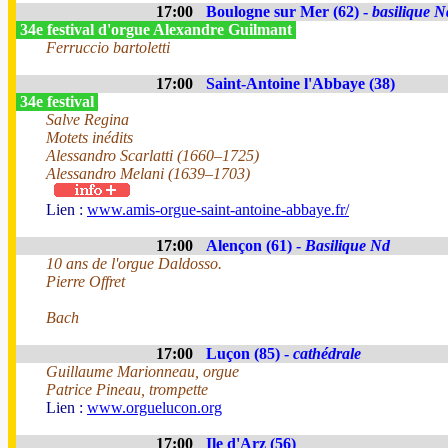
17:00
Boulogne sur Mer (62) -
basilique N
34e festival d'orgue Alexandre Guilmant
Ferruccio bartoletti
17:00
Saint-Antoine l'Abbaye (38)
34e festival
Salve Regina
Motets inédits
Alessandro Scarlatti (1660–1725)
Alessandro Melani (1639–1703)
Lien :
www.amis-orgue-saint-antoine-abbaye.fr/
17:00
Alençon (61) -
Basilique Nd
10 ans de l'orgue Daldosso.
Pierre Offret
Bach
17:00
Luçon (85) -
cathédrale
Guillaume Marionneau, orgue
Patrice Pineau, trompette
Lien :
www.orguelucon.org
17:00
Ile d'Arz (56)