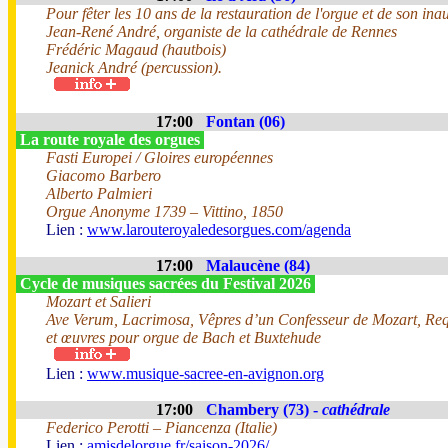
Pour fêter les 10 ans de la restauration de l'orgue et de son ina
Jean-René André, organiste de la cathédrale de Rennes
Frédéric Magaud (hautbois)
Jeanick André (percussion).
17:00
Fontan (06)
La route royale des orgues
Fasti Europei / Gloires européennes
Giacomo Barbero
Alberto Palmieri
Orgue Anonyme 1739 – Vittino, 1850
Lien :
www.larouteroyaledesorgues.com/agenda
17:00
Malaucène (84)
Cycle de musiques sacrées du Festival 2026
Mozart et Salieri
Ave Verum, Lacrimosa, Vêpres d’un Confesseur de Mozart, Req
et œuvres pour orgue de Bach et Buxtehude
Lien :
www.musique-sacree-en-avignon.org
17:00
Chambery (73) -
cathédrale
Federico Perotti – Piancenza (Italie)
Lien :
amisdelorgue.fr/saison-2026/