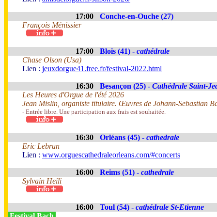
17:00
Conche-en-Ouche (27)
François Ménissier
17:00
Blois (41) -
cathédrale
Chase Olson (Usa)
Lien :
jeuxdorgue41.free.fr/festival-2022.html
16:30
Besançon (25) -
Cathédrale Saint-Je
Les Heures d'Orgue de l'été 2026
Jean Mislin, organiste titulaire. Œuvres de Johann-Sebastian B
- Entrée libre. Une participation aux frais est souhaitée.
16:30
Orléans (45) -
cathedrale
Eric Lebrun
Lien :
www.orguescathedraleorleans.com/#concerts
16:00
Reims (51) -
cathedrale
Sylvain Heili
16:00
Toul (54) -
cathédrale St-Etienne
Festival Bach