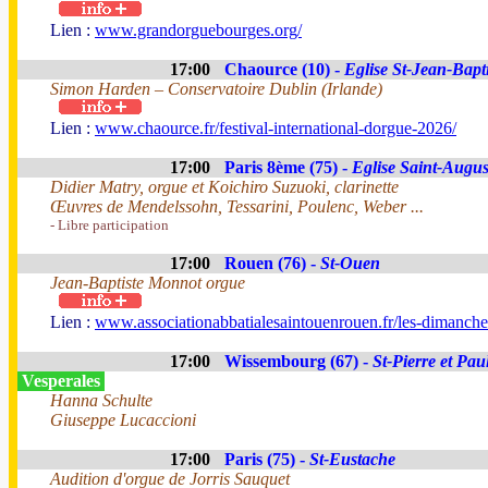
Lien :
www.grandorguebourges.org/
17:00
Chaource (10) -
Eglise St-Jean-Bapti
Simon Harden – Conservatoire Dublin (Irlande)
Lien :
www.chaource.fr/festival-international-dorgue-2026/
17:00
Paris 8ème (75) -
Eglise Saint-Augus
Didier Matry, orgue et Koichiro Suzuoki, clarinette
Œuvres de Mendelssohn, Tessarini, Poulenc, Weber ...
- Libre participation
17:00
Rouen (76) -
St-Ouen
Jean-Baptiste Monnot orgue
Lien :
www.associationabbatialesaintouenrouen.fr/les-dimanches
17:00
Wissembourg (67) -
St-Pierre et Pau
Vesperales
Hanna Schulte
Giuseppe Lucaccioni
17:00
Paris (75) -
St-Eustache
Audition d'orgue de Jorris Sauquet