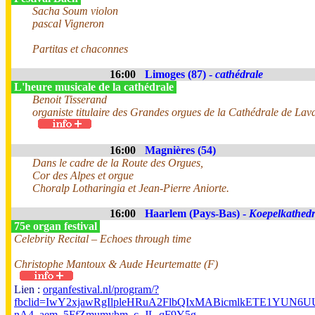
Sacha Soum violon
pascal Vigneron
Partitas et chaconnes
16:00
Limoges (87) -
cathédrale
L'heure musicale de la cathédrale
Benoit Tisserand
organiste titulaire des Grandes orgues de la Cathédrale de Lav
16:00
Magnières (54)
Dans le cadre de la Route des Orgues,
Cor des Alpes et orgue
Choralp Lotharingia et Jean-Pierre Aniorte.
16:00
Haarlem (Pays-Bas) -
Koepelkathedr
75e organ festival
Celebrity Recital – Echoes through time
Christophe Mantoux & Aude Heurtematte (F)
Lien :
organfestival.nl/program/?
fbclid=IwY2xjawRgIlpleHRuA2FlbQIxMABicmlkETE1YUN
nA4_aem_5FfZmumybm_c_JL-qF9Y5g