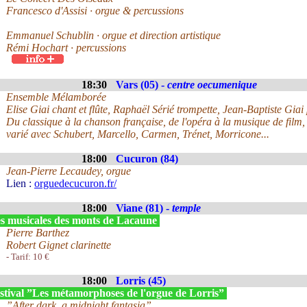
Francesco d'Assisi · orgue & percussions
Emmanuel Schublin · orgue et direction artistique
Rémi Hochart · percussions
18:30
Vars (05) -
centre oecumenique
Ensemble Mélamborée
Elise Giai chant et flûte, Raphaël Sérié trompette, Jean-Baptiste Giai
Du classique à la chanson française, de l'opéra à la musique de film, 
varié avec Schubert, Marcello, Carmen, Trénet, Morricone...
18:00
Cucuron (84)
Jean-Pierre Lecaudey, orgue
Lien :
orguedecucuron.fr/
18:00
Viane (81) -
temple
s musicales des monts de Lacaune
Pierre Barthez
Robert Gignet clarinette
- Tarif: 10 €
18:00
Lorris (45)
stival ”Les métamorphoses de l'orgue de Lorris”
”After dark, a midnight fantasia”