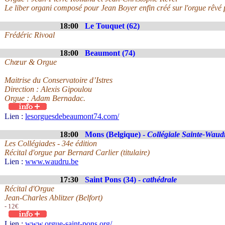
Le liber organi composé pour Jean Boyer enfin créé sur l'orgue rêvé 
18:00
Le Touquet (62)
Frédéric Rivoal
18:00
Beaumont (74)
Chœur & Orgue
Maitrise du Conservatoire d’Istres
Direction : Alexis Gipoulou
Orgue : Adam Bernadac.
Lien :
lesorguesdebeaumont74.com/
18:00
Mons (Belgique) -
Collégiale Sainte-Waud
Les Collégiades - 34e édition
Récital d'orgue par Bernard Carlier (titulaire)
Lien :
www.waudru.be
17:30
Saint Pons (34) -
cathédrale
Récital d'Orgue
Jean-Charles Ablitzer (Belfort)
- 12€
Lien :
www.orgue-saint-pons.org/