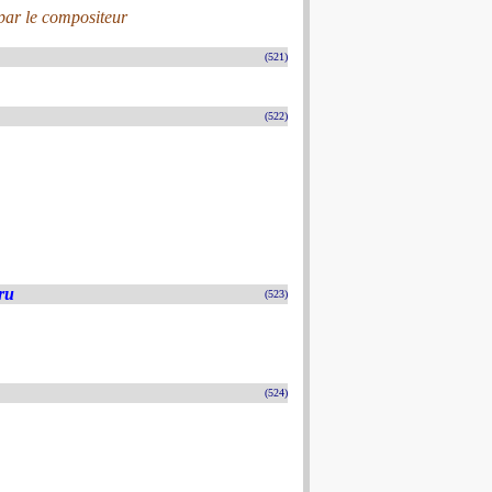
par le compositeur
(521)
(522)
ru
(523)
(524)