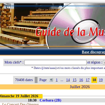
Base discogra
Mots clefs* :
et région :
* Dates (j/mm/aaaa) et/ou mots classés du plus important
70408 dates
Page
1
...
14
15
16
17
18
19
Juillet 2026
Dimanche 19 Juillet 2026
18:30
Corbara (2B)
Le Concert Des Oiseaux