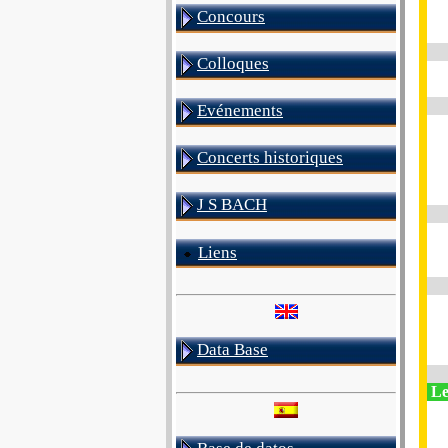
Concours
Colloques
Evénements
Concerts historiques
J S BACH
Liens
Data Base
Le