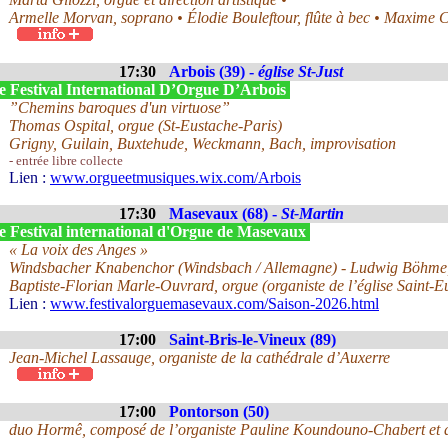
Armelle Morvan, soprano • Élodie Bouleftour, flûte à bec • Maxime 
17:30
Arbois (39) -
église St-Just
e Festival International D’Orgue D’Arbois
”Chemins baroques d'un virtuose”
Thomas Ospital, orgue (St-Eustache-Paris)
Grigny, Guilain, Buxtehude, Weckmann, Bach, improvisation
- entrée libre collecte
Lien :
www.orgueetmusiques.wix.com/Arbois
17:30
Masevaux (68) -
St-Martin
e Festival international d'Orgue de Masevaux
« La voix des Anges »
Windsbacher Knabenchor (Windsbach / Allemagne) - Ludwig Böhme, 
Baptiste-Florian Marle-Ouvrard, orgue (organiste de l’église Saint-Eu
Lien :
www.festivalorguemasevaux.com/Saison-2026.html
17:00
Saint-Bris-le-Vineux (89)
Jean-Michel Lassauge, organiste de la cathédrale d’Auxerre
17:00
Pontorson (50)
duo Hormê, composé de l’organiste Pauline Koundouno-Chabert et du