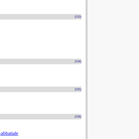
(533)
(534)
(535)
(536)
-abbatiale