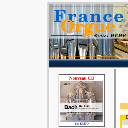
Nouveau CD
Kei KOÏTO