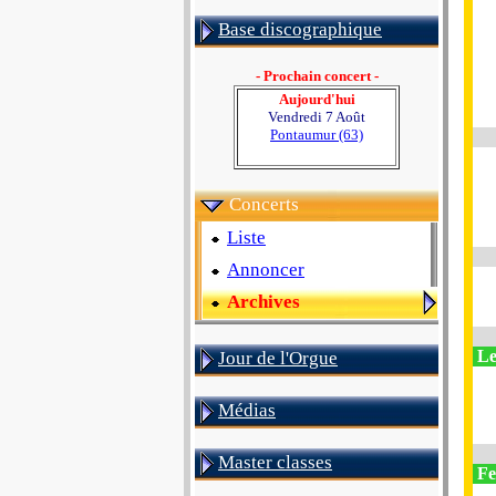
Base discographique
- Prochain concert -
Aujourd'hui
Vendredi 7 Août
Pontaumur (63)
Concerts
Liste
Annoncer
Archives
Le
Jour de l'Orgue
Médias
Master classes
Fe