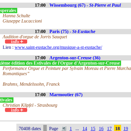
17:00
Wissembourg (67) -
St-Pierre et Paul
sperales
Hanna Schulte
Giuseppe Lucaccioni
17:00
Paris (75) -
St-Eustache
Audition d'orgue de Jorris Sauquet
Lien :
www.saint-eustache.org/musique-a-st-eustache/
17:00
Argenton-sur-Creuse (36)
xième édition des Estivales de l'Orgue d'Argenton-sur-Creuse
Performance Orgue et Peinture par Sylvain Moreau et Pierre Marcha
Romantiques”
Brahms, Mendelssohn, Franck
17:00
Marmoutier (67)
tivales
Christian Klipfel - Strasbourg
70408 dates
Page
1
...
14
15
16
17
18
19