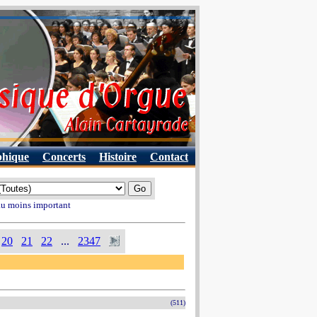
phique
Concerts
Histoire
Contact
 au moins important
20
21
22
...
2347
(511)