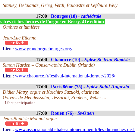
Stanley, Delalande, Grieg, Verdi, Balbastre et Lefébure-Wely
17:00
Bourges (18) -
cathédrale
 très riches heures de l’orgue en Berry, 41e édition
Ombres et lumières
Jean-Luc Etienne
Lien :
www.grandorguebourges.org/
17:00
Chaource (10) -
Eglise St-Jean-Baptiste
Simon Harden – Conservatoire Dublin (Irlande)
Lien :
www.chaource.fr/festival-international-dorgue-2026/
17:00
Paris 8ème (75) -
Eglise Saint-Augustin
Didier Matry, orgue et Koichiro Suzuoki, clarinette
Œuvres de Mendelssohn, Tessarini, Poulenc, Weber ...
- Libre participation
17:00
Rouen (76) -
St-Ouen
Jean-Baptiste Monnot orgue
Lien :
www.associationabbatialesaintouenrouen.fr/les-dimanches-de-l