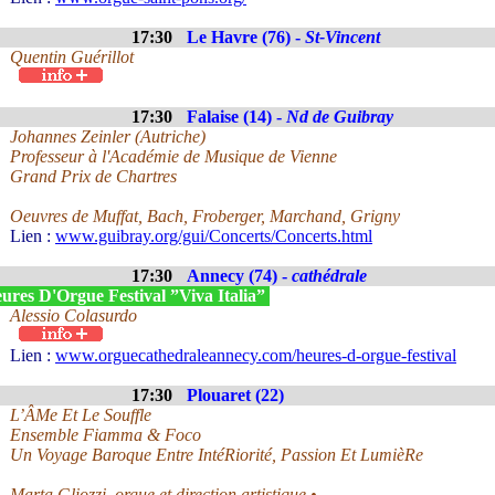
17:30
Le Havre (76) -
St-Vincent
Quentin Guérillot
17:30
Falaise (14) -
Nd de Guibray
Johannes Zeinler (Autriche)
Professeur à l'Académie de Musique de Vienne
Grand Prix de Chartres
Oeuvres de Muffat, Bach, Froberger, Marchand, Grigny
Lien :
www.guibray.org/gui/Concerts/Concerts.html
17:30
Annecy (74) -
cathédrale
ures D'Orgue Festival ”Viva Italia”
Alessio Colasurdo
Lien :
www.orguecathedraleannecy.com/heures-d-orgue-festival
17:30
Plouaret (22)
L’ÂMe Et Le Souffle
Ensemble Fiamma & Foco
Un Voyage Baroque Entre IntéRiorité, Passion Et LumièRe
Marta Gliozzi, orgue et direction artistique •