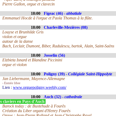
Pierre Gallon, orgue et clavecin
18:00
Figeac (46) -
abbatiale
Emmanuel Hocde à l'orgue et Paola Thomas à la flûte.
18:00
Charleville-Mezières (08)
Louyse et Brunhilde Gris
violon et orgue
autour de la danse
Bach, Leclair, Dumont, Biber, Radulescu, bartok, Alain, Saint-Saëns
18:00
Josselin (56)
Elzbieta Isnard et Blandine Piccinini
orgue et violon
18:00
Poligny (39) -
Collégiale Saint-Hippolyte
Jan Liebermann, Mayence-Allemagne
- Entrée libre
Lien :
www.orguepoligny.weebly.com/
18:00
Auch (32) -
cathedrale
s claviers en Pays d'Auch
Barock today : de Buxtehude à Fourès
Création du Liber organi d'Henry Fourès
Orgue : Jean-Pierre Rolland et Jean-Christophe Revel