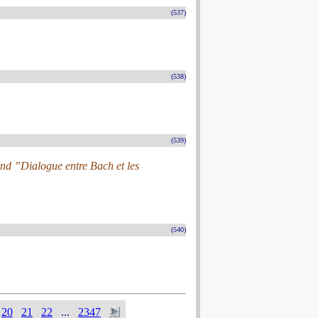
(537)
(538)
(539)
nd ”Dialogue entre Bach et les
(540)
20
21
22
...
2347