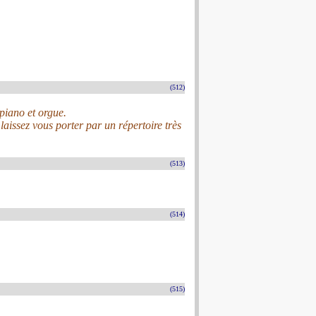
(512)
 piano et orgue.
laissez vous porter par un répertoire très
(513)
(514)
(515)