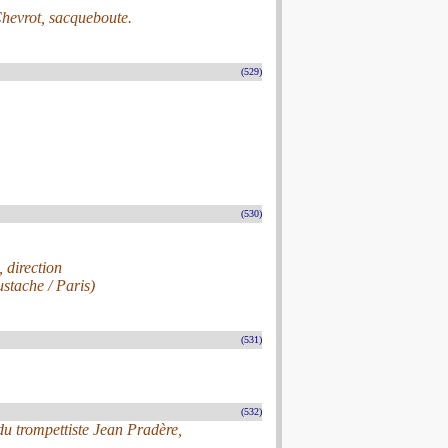
Chevrot, sacqueboute.
(529)
(530)
direction
stache / Paris)
(531)
(532)
 trompettiste Jean Pradère,