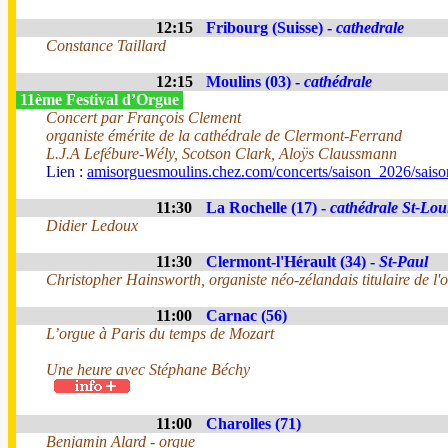
12:15
Fribourg (Suisse) -
cathedrale
Constance Taillard
12:15
Moulins (03) -
cathédrale
11ème Festival d’Orgue
Concert par François Clement
organiste émérite de la cathédrale de Clermont-Ferrand
L.J.A Lefébure-Wély, Scotson Clark, Aloÿs Claussmann
Lien :
amisorguesmoulins.chez.com/concerts/saison_2026/sais
11:30
La Rochelle (17) -
cathédrale St-Lou
Didier Ledoux
11:30
Clermont-l'Hérault (34) -
St-Paul
Christopher Hainsworth, organiste néo-zélandais titulaire de l'o
11:00
Carnac (56)
L’orgue à Paris du temps de Mozart
Une heure avec Stéphane Béchy
11:00
Charolles (71)
Benjamin Alard - orgue