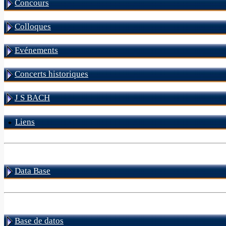
Concours
Colloques
Evénements
Concerts historiques
J S BACH
Liens
Data Base
Base de datos