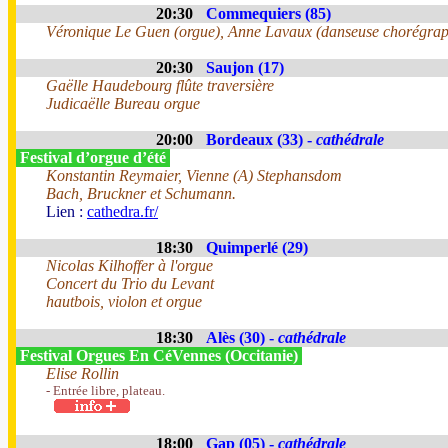
20:30
Commequiers (85)
Véronique Le Guen (orgue), Anne Lavaux (danseuse chorégra
20:30
Saujon (17)
Gaëlle Haudebourg flûte traversière
Judicaëlle Bureau orgue
20:00
Bordeaux (33) -
cathédrale
Festival d’orgue d’été
Konstantin Reymaier, Vienne (A) Stephansdom
Bach, Bruckner et Schumann.
Lien :
cathedra.fr/
18:30
Quimperlé (29)
Nicolas Kilhoffer à l'orgue
Concert du Trio du Levant
hautbois, violon et orgue
18:30
Alès (30) -
cathédrale
Festival Orgues En CéVennes (Occitanie)
Elise Rollin
- Entrée libre, plateau.
18:00
Gap (05) -
cathédrale