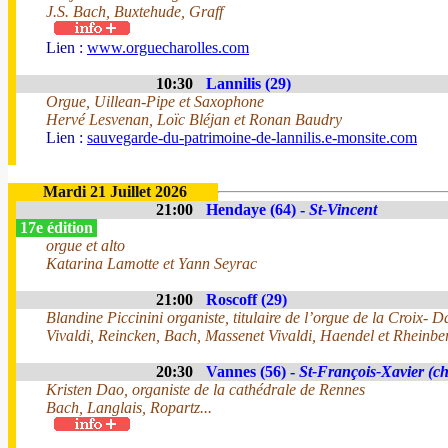
J.S. Bach, Buxtehude, Graff
Lien :
www.orguecharolles.com
10:30
Lannilis (29)
Orgue, Uillean-Pipe et Saxophone
Hervé Lesvenan, Loïc Bléjan et Ronan Baudry
Lien :
sauvegarde-du-patrimoine-de-lannilis.e-monsite.com
Mardi 21 Juillet 2026
21:00
Hendaye (64) -
St-Vincent
17e édition
orgue et alto
Katarina Lamotte et Yann Seyrac
21:00
Roscoff (29)
Blandine Piccinini organiste, titulaire de l’orgue de la Croix- 
Vivaldi, Reincken, Bach, Massenet Vivaldi, Haendel et Rheinber
20:30
Vannes (56) -
St-François-Xavier (ch
Kristen Dao, organiste de la cathédrale de Rennes
Bach, Langlais, Ropartz...