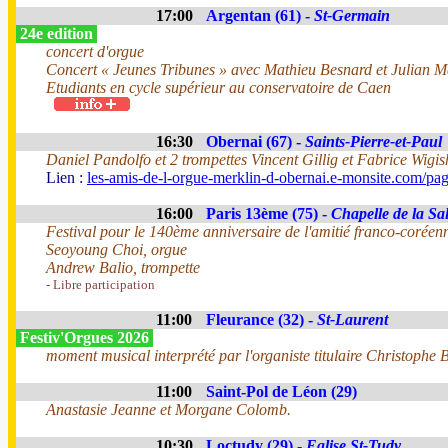
17:00
Argentan (61) -
St-Germain
24e edition
concert d'orgue
Concert « Jeunes Tribunes » avec Mathieu Besnard et Julian 
Etudiants en cycle supérieur au conservatoire de Caen
16:30
Obernai (67) -
Saints-Pierre-et-Paul
Daniel Pandolfo et 2 trompettes Vincent Gillig et Fabrice Wigis
Lien :
les-amis-de-l-orgue-merklin-d-obernai.e-monsite.com/pa
16:00
Paris 13ème (75) -
Chapelle de la Sal
Festival pour le 140ème anniversaire de l'amitié franco-coréen
Seoyoung Choi, orgue
Andrew Balio, trompette
- Libre participation
11:00
Fleurance (32) -
St-Laurent
Festiv'Orgues 2026
moment musical interprété par l'organiste titulaire Christophe B
11:00
Saint-Pol de Léon (29)
Anastasie Jeanne et Morgane Colomb.
10:30
Loctudy (29) -
Eglise St-Tudy