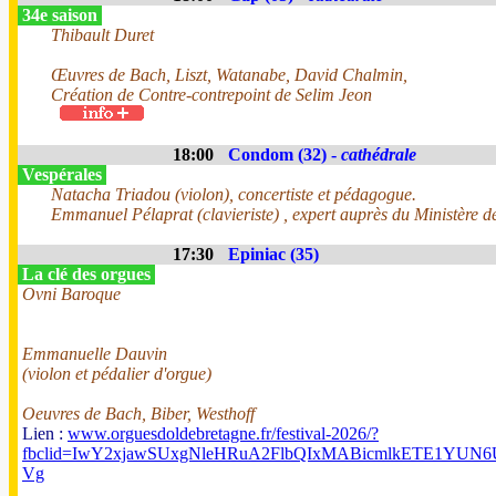
34e saison
Thibault Duret
Œuvres de Bach, Liszt, Watanabe, David Chalmin,
Création de Contre-contrepoint de Selim Jeon
18:00
Condom (32) -
cathédrale
Vespérales
Natacha Triadou (violon), concertiste et pédagogue.
Emmanuel Pélaprat (clavieriste) , expert auprès du Ministère de
17:30
Epiniac (35)
La clé des orgues
Ovni Baroque
Emmanuelle Dauvin
(violon et pédalier d'orgue)
Oeuvres de Bach, Biber, Westhoff
Lien :
www.orguesdoldebretagne.fr/festival-2026/?
fbclid=IwY2xjawSUxgNleHRuA2FlbQIxMABicmlkETE1Y
Vg