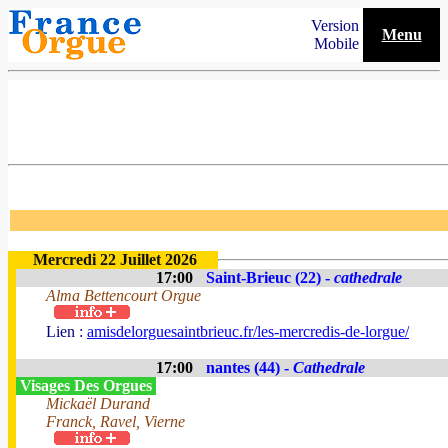
Version
Menu
Mobile
Mercredi 22 Juillet 2026
17:00
Saint-Brieuc (22) -
cathedrale
Alma Bettencourt Orgue
Lien :
amisdelorguesaintbrieuc.fr/les-mercredis-de-lorgue/
17:00
nantes (44) -
Cathedrale
Visages Des Orgues
Mickaël Durand
Franck, Ravel, Vierne