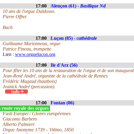
17:00
Alençon (61) -
Basilique Nd
10 ans de l'orgue Daldosso.
Pierre Offret
Bach
17:00
Luçon (85) -
cathédrale
Guillaume Marionneau, orgue
Patrice Pineau, trompette
Lien :
www.orguelucon.org
17:00
Ile d'Arz (56)
Pour fêter les 10 ans de la restauration de l'orgue et de son inaugurat
Jean-René André, organiste de la cathédrale de Rennes
Frédéric Magaud (hautbois)
Jeanick André (percussion).
17:00
Fontan (06)
 route royale des orgues
Fasti Europei / Gloires européennes
Giacomo Barbero
Alberto Palmieri
Orgue Anonyme 1739 – Vittino, 1850