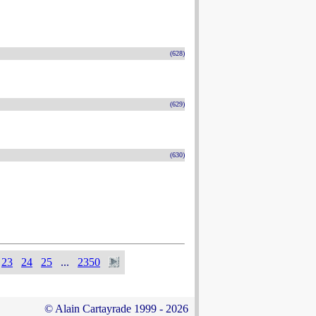
(628)
(629)
(630)
23
24
25
...
2350
© Alain Cartayrade 1999 - 2026