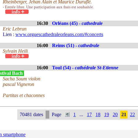
Rheinberger, Jehan Alain et Maurice Duruflé.
- Entrée libre. Une participation aux frais est souhaitée.
16:30
Orléans (45) -
cathedrale
Eric Lebrun
Lien :
www.orguescathedraleorleans.com/#concerts
16:00
Reims (51) -
cathedrale
Sylvain Heili
16:00
Toul (54) -
cathédrale St-Etienne
stival Bach
Sacha Soum violon
pascal Vigneron
Partitas et chaconnes
70481 dates
Page
1
...
17
18
19
20
21
22
n smartphone