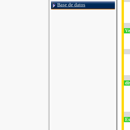
Base de datos
Ve
di
Es