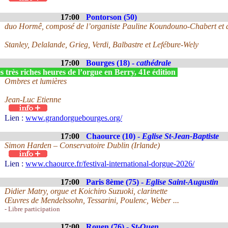
17:00
Pontorson (50)
duo Hormê, composé de l’organiste Pauline Koundouno-Chabert et du
Stanley, Delalande, Grieg, Verdi, Balbastre et Lefébure-Wely
17:00
Bourges (18) -
cathédrale
 très riches heures de l’orgue en Berry, 41e édition
Ombres et lumières
Jean-Luc Etienne
Lien :
www.grandorguebourges.org/
17:00
Chaource (10) -
Eglise St-Jean-Baptiste
Simon Harden – Conservatoire Dublin (Irlande)
Lien :
www.chaource.fr/festival-international-dorgue-2026/
17:00
Paris 8ème (75) -
Eglise Saint-Augustin
Didier Matry, orgue et Koichiro Suzuoki, clarinette
Œuvres de Mendelssohn, Tessarini, Poulenc, Weber ...
- Libre participation
17:00
Rouen (76) -
St-Ouen