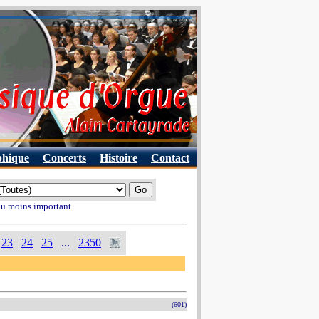
phique
Concerts
Histoire
Contact
 au moins important
23
24
25
...
2350
(601)