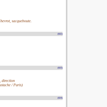
Chevrot, sacqueboute.
(602)
(603)
direction
stache / Paris)
(604)