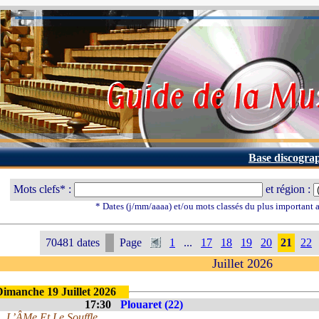
Base discogra
Mots clefs* :
et région :
* Dates (j/mm/aaaa) et/ou mots classés du plus important
70481 dates
Page
1
...
17
18
19
20
21
22
Juillet 2026
Dimanche 19 Juillet 2026
17:30
Plouaret (22)
L’ÂMe Et Le Souffle