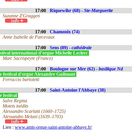
17:00
Riquewihr (68) -
Ste-Marguerite
Suzanne Z'Graggen
17:00
Chamonix (74)
Anne Isabelle de Parcevaux
17:00
Sens (89) -
cathédrale
tival international d’orgue Michelle Leclerc
Marc Sacrispeyre (France)
17:00
Boulogne sur Mer (62) -
basilique Nd
e festival d'orgue Alexandre Guilmant
Ferruccio bartoletti
17:00
Saint-Antoine l'Abbaye (38)
 festival
Salve Regina
Motets inédits
Alessandro Scarlatti (1660–1725)
Alessandro Melani (1639–1703)
Lien :
www.amis-orgue-saint-antoine-abbaye.fr/