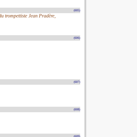
(605)
 trompettiste Jean Pradère,
(606)
(607)
(608)
(609)