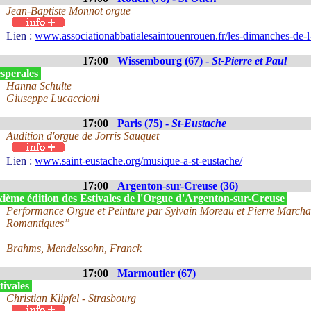
Jean-Baptiste Monnot orgue
Lien :
www.associationabbatialesaintouenrouen.fr/les-dimanches-de-l
17:00
Wissembourg (67) -
St-Pierre et Paul
sperales
Hanna Schulte
Giuseppe Lucaccioni
17:00
Paris (75) -
St-Eustache
Audition d'orgue de Jorris Sauquet
Lien :
www.saint-eustache.org/musique-a-st-eustache/
17:00
Argenton-sur-Creuse (36)
xième édition des Estivales de l'Orgue d'Argenton-sur-Creuse
Performance Orgue et Peinture par Sylvain Moreau et Pierre Marcha
Romantiques”
Brahms, Mendelssohn, Franck
17:00
Marmoutier (67)
tivales
Christian Klipfel - Strasbourg