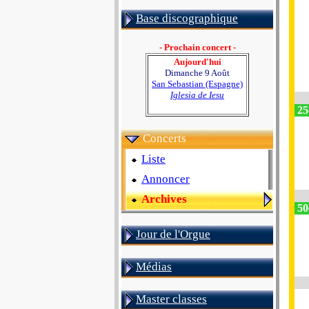
Base discographique
- Prochain concert -
Aujourd'hui
Dimanche 9 Août
San Sebastian (Espagne)
Iglesia de Iesu
25
Concerts
Liste
Annoncer
Archives
50
Jour de l'Orgue
Médias
Master classes