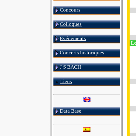
Concours
Colloques
Evénements
Les
Concerts historiques
J S BACH
Liens
Data Base