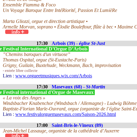
Ensemble Fiamma & Foco
Un Voyage Baroque Entre IntéRiorité, Passion Et LumièRe
Marta Gliozzi, orgue et direction artistique •
Armelle Morvan, soprano • Élodie Bouleftour, flûte à bec • Maxime 
17:30
Arbois (39) -
église St-Just
e Festival International D’Orgue D’Arbois
”Chemins baroques d'un virtuose”
Thomas Ospital, orgue (St-Eustache-Paris)
Grigny, Guilain, Buxtehude, Weckmann, Bach, improvisation
- entrée libre collecte
Lien :
www.orgueetmusiques.wix.com/Arbois
17:30
Masevaux (68) -
St-Martin
e Festival international d'Orgue de Masevaux
« La voix des Anges »
Windsbacher Knabenchor (Windsbach / Allemagne) - Ludwig Böhme, 
Baptiste-Florian Marle-Ouvrard, orgue (organiste de l’église Saint-Eu
Lien :
www.festivalorguemasevaux.com/Saison-2026.html
17:00
Saint-Bris-le-Vineux (89)
Jean-Michel Lassauge, organiste de la cathédrale d’Auxerre