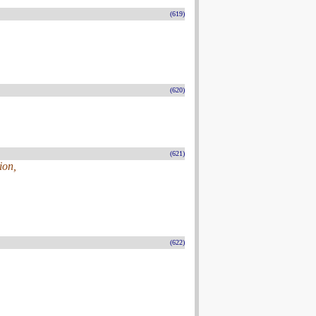
(619)
(620)
(621)
ion,
(622)