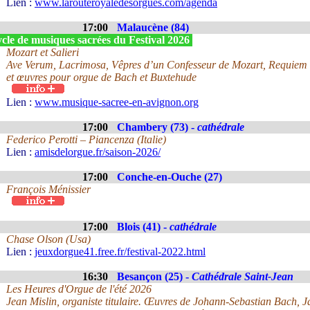
Lien :
www.larouteroyaledesorgues.com/agenda
17:00
Malaucène (84)
cle de musiques sacrées du Festival 2026
Mozart et Salieri
Ave Verum, Lacrimosa, Vêpres d’un Confesseur de Mozart, Requiem d
et œuvres pour orgue de Bach et Buxtehude
Lien :
www.musique-sacree-en-avignon.org
17:00
Chambery (73) -
cathédrale
Federico Perotti – Piancenza (Italie)
Lien :
amisdelorgue.fr/saison-2026/
17:00
Conche-en-Ouche (27)
François Ménissier
17:00
Blois (41) -
cathédrale
Chase Olson (Usa)
Lien :
jeuxdorgue41.free.fr/festival-2022.html
16:30
Besançon (25) -
Cathédrale Saint-Jean
Les Heures d'Orgue de l'été 2026
Jean Mislin, organiste titulaire. Œuvres de Johann-Sebastian Bach, 