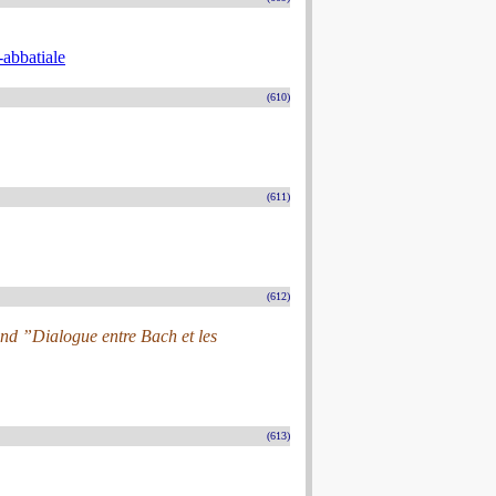
-abbatiale
(610)
(611)
(612)
nd ”Dialogue entre Bach et les
(613)