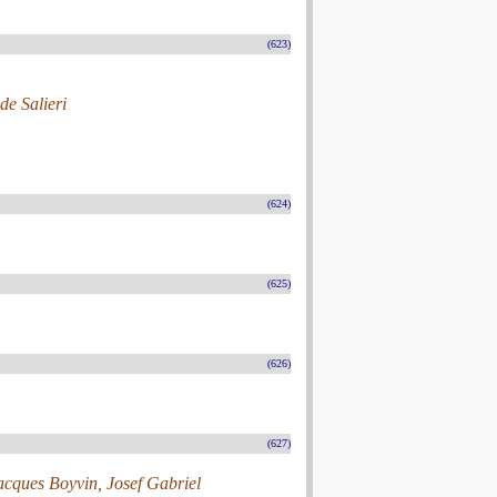
(623)
e Salieri
(624)
(625)
(626)
(627)
Jacques Boyvin, Josef Gabriel