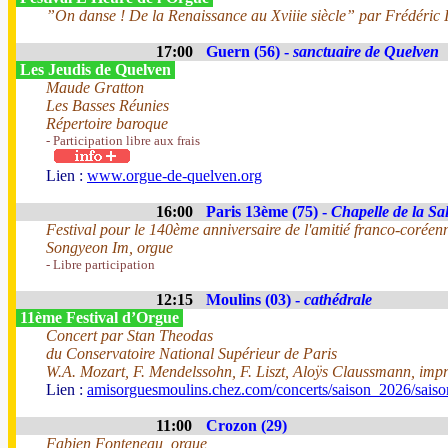
”On danse ! De la Renaissance au Xviiie siècle” par Frédéric I
17:00
Guern (56) -
sanctuaire de Quelven
Les Jeudis de Quelven
Maude Gratton
Les Basses Réunies
Répertoire baroque
- Participation libre aux frais
Lien :
www.orgue-de-quelven.org
16:00
Paris 13ème (75) -
Chapelle de la Sal
Festival pour le 140ème anniversaire de l'amitié franco-coréen
Songyeon Im, orgue
- Libre participation
12:15
Moulins (03) -
cathédrale
11ème Festival d’Orgue
Concert par Stan Theodas
du Conservatoire National Supérieur de Paris
W.A. Mozart, F. Mendelssohn, F. Liszt, Aloÿs Claussmann, impr
Lien :
amisorguesmoulins.chez.com/concerts/saison_2026/sais
11:00
Crozon (29)
Fabien Fonteneau, orgue