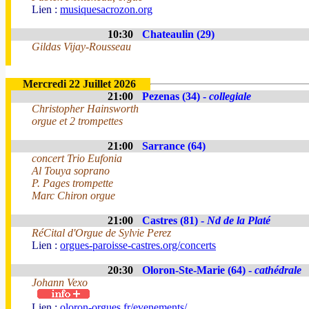
Lien :
musiquesacrozon.org
10:30
Chateaulin (29)
Gildas Vijay-Rousseau
Mercredi 22 Juillet 2026
21:00
Pezenas (34) -
collegiale
Christopher Hainsworth
orgue et 2 trompettes
21:00
Sarrance (64)
concert Trio Eufonia
Al Touya soprano
P. Pages trompette
Marc Chiron orgue
21:00
Castres (81) -
Nd de la Platé
RéCital d'Orgue de Sylvie Perez
Lien :
orgues-paroisse-castres.org/concerts
20:30
Oloron-Ste-Marie (64) -
cathédrale
Johann Vexo
Lien :
oloron-orgues.fr/evenements/