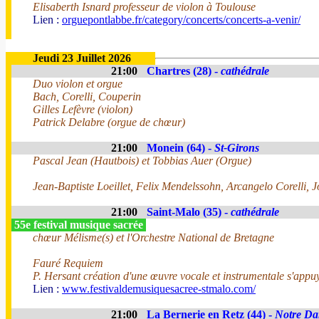
Elisaberth Isnard professeur de violon à Toulouse
Lien :
orguepontlabbe.fr/category/concerts/concerts-a-venir/
Jeudi 23 Juillet 2026
21:00
Chartres (28) -
cathédrale
Duo violon et orgue
Bach, Corelli, Couperin
Gilles Lefèvre (violon)
Patrick Delabre (orgue de chœur)
21:00
Monein (64) -
St-Girons
Pascal Jean (Hautbois) et Tobbias Auer (Orgue)
Jean-Baptiste Loeillet, Felix Mendelssohn, Arcangelo Corelli, 
21:00
Saint-Malo (35) -
cathédrale
55e festival musique sacrée
chœur Mélisme(s) et l'Orchestre National de Bretagne
Fauré Requiem
P. Hersant création d'une œuvre vocale et instrumentale s'appuy
Lien :
www.festivaldemusiquesacree-stmalo.com/
21:00
La Bernerie en Retz (44) -
Notre Da