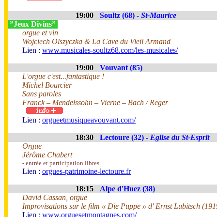
19:00
Soultz (68) -
St-Maurice
”Jeux Divins”
orgue et vin
Wojciech Olszyczka & La Cave du Vieil Armand
Lien :
www.musicales-soultz68.com/les-musicales/
19:00
Vouvant (85)
L'orgue c'est...fantastique !
Michel Bourcier
Sans paroles
Franck – Mendelssohn – Vierne – Bach / Reger
Lien :
orgueetmusiqueavouvant.com/
18:30
Lectoure (32) -
Eglise du St-Esprit
Orgue
Jérôme Chabert
- entrée et participation libres
Lien :
orgues-patrimoine-lectoure.fr
18:15
Alpe d'Huez (38)
David Cassan, orgue
Improvisations sur le film « Die Puppe » d' Ernst Lubitsch (191
Lien :
www.orguesetmontagnes.com/