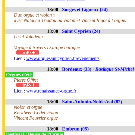
18:00
Sorges et Ligueux (24)
Duo orgue et violon »
avec Natacha Triadou au violon et Vincent Rigot à l’orgue.
18:00
Saint-Cyprien (24)
Uriel Valadeau
Voyage à travers l'Europe baroque
Lien :
www.orguesaintcyprien.fr/evenements
18:00
Bordeaux (33) -
Basilique St-Michel
Orgues d'été
Pierre Offret
Lien :
www.renaissance-orgue.fr
18:00
Saint-Antonin-Noble-Val (82)
violon et orgue
Keridwen Codet violon
Vincent Feuvrier orgue
18:00
Embrun (05)
Festival L’Heure de l’Orgue