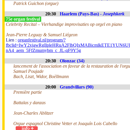
Patrick Guichon (orgue)
20:30
Haarlem (Pays-Bas) -
Josephkerk
75e organ festival
Celebrity Recital – Vierhandige improvisaties op orgel en piano
Jean-Pierre Leguay & Samuel Liégeon
Lien :
organfestival.nl/program/?
fbclid=IwY2xjawRgIlpleHRuA2FlbQIxMABicmlkETE1YUN
nA4_aem_5FfZmumybm_c_JL-qF9Y5g
20:30
Olonzac (34)
lancement de l'association en faveur de la restauration de l'org
Samuel Poujade
Bach, Liszt, Widor, Boëllmann
20:00
Grandvillars (90)
Première partie
Battalas y danzas
Jean-Charles Ablitzer
Orgue espagnol Christine Vetter et Joaquín Lois Cabello