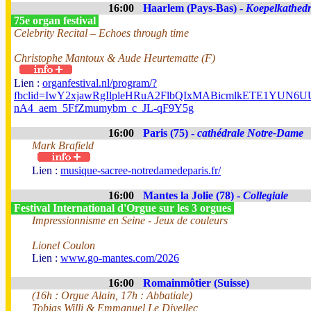
16:00
Haarlem (Pays-Bas) -
Koepelkathedr
75e organ festival
Celebrity Recital – Echoes through time
Christophe Mantoux & Aude Heurtematte (F)
Lien :
organfestival.nl/program/?
fbclid=IwY2xjawRgIlpleHRuA2FlbQIxMABicmlkETE1YUN
nA4_aem_5FfZmumybm_c_JL-qF9Y5g
16:00
Paris (75) -
cathédrale Notre-Dame
Mark Brafield
Lien :
musique-sacree-notredamedeparis.fr/
16:00
Mantes la Jolie (78) -
Collegiale
Festival International d'Orgue sur les 3 orgues
Impressionnisme en Seine - Jeux de couleurs
Lionel Coulon
Lien :
www.go-mantes.com/2026
16:00
Romainmôtier (Suisse)
(16h : Orgue Alain, 17h : Abbatiale)
Tobias Willi & Emmanuel Le Divellec