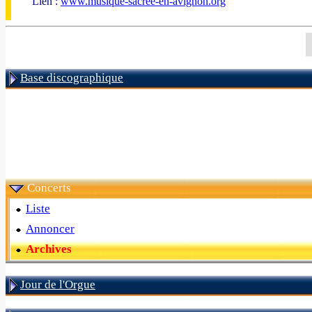
Lien :
www.musique-sacree-en-avignon.org
Base discographique
Concerts
Liste
Annoncer
Archives
Jour de l'Orgue