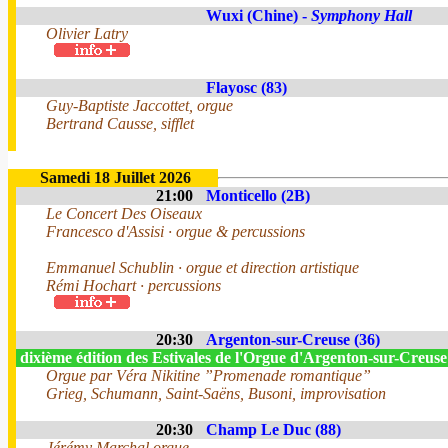
Wuxi (Chine) -
Symphony Hall
Olivier Latry
Flayosc (83)
Guy-Baptiste Jaccottet, orgue
Bertrand Causse, sifflet
Samedi 18 Juillet 2026
21:00
Monticello (2B)
Le Concert Des Oiseaux
Francesco d'Assisi · orgue & percussions
Emmanuel Schublin · orgue et direction artistique
Rémi Hochart · percussions
20:30
Argenton-sur-Creuse (36)
dixième édition des Estivales de l'Orgue d'Argenton-sur-Creus
Orgue par Véra Nikitine ”Promenade romantique”
Grieg, Schumann, Saint-Saëns, Busoni, improvisation
20:30
Champ Le Duc (88)
Jérémy Marchal orgue