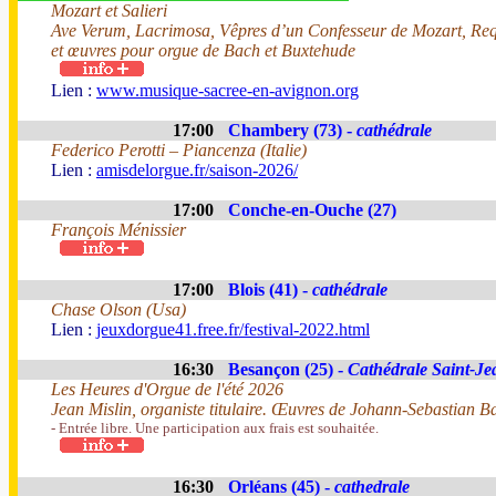
Mozart et Salieri
Ave Verum, Lacrimosa, Vêpres d’un Confesseur de Mozart, Req
et œuvres pour orgue de Bach et Buxtehude
Lien :
www.musique-sacree-en-avignon.org
17:00
Chambery (73) -
cathédrale
Federico Perotti – Piancenza (Italie)
Lien :
amisdelorgue.fr/saison-2026/
17:00
Conche-en-Ouche (27)
François Ménissier
17:00
Blois (41) -
cathédrale
Chase Olson (Usa)
Lien :
jeuxdorgue41.free.fr/festival-2022.html
16:30
Besançon (25) -
Cathédrale Saint-Je
Les Heures d'Orgue de l'été 2026
Jean Mislin, organiste titulaire. Œuvres de Johann-Sebastian B
- Entrée libre. Une participation aux frais est souhaitée.
16:30
Orléans (45) -
cathedrale