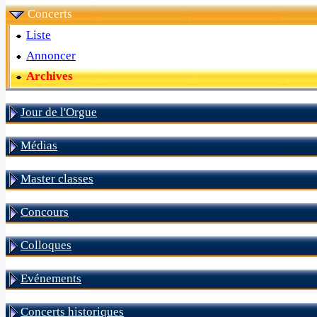
Concerts
Liste
Annoncer
Archives
Jour de l'Orgue
Médias
Master classes
Concours
Colloques
Evénements
Concerts historiques