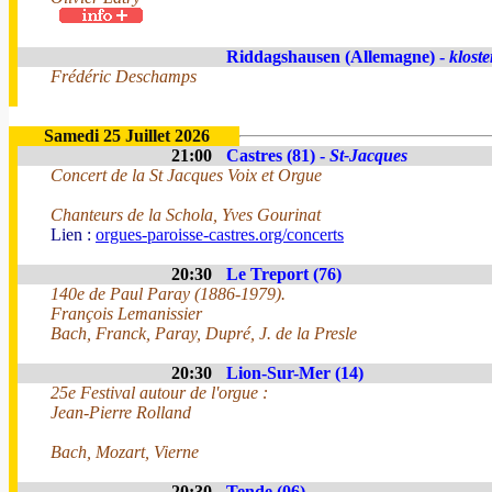
Riddagshausen (Allemagne) -
kloste
Frédéric Deschamps
Samedi 25 Juillet 2026
21:00
Castres (81) -
St-Jacques
Concert de la St Jacques Voix et Orgue
Chanteurs de la Schola, Yves Gourinat
Lien :
orgues-paroisse-castres.org/concerts
20:30
Le Treport (76)
140e de Paul Paray (1886-1979).
François Lemanissier
Bach, Franck, Paray, Dupré, J. de la Presle
20:30
Lion-Sur-Mer (14)
25e Festival autour de l'orgue :
Jean-Pierre Rolland
Bach, Mozart, Vierne
20:30
Tende (06)