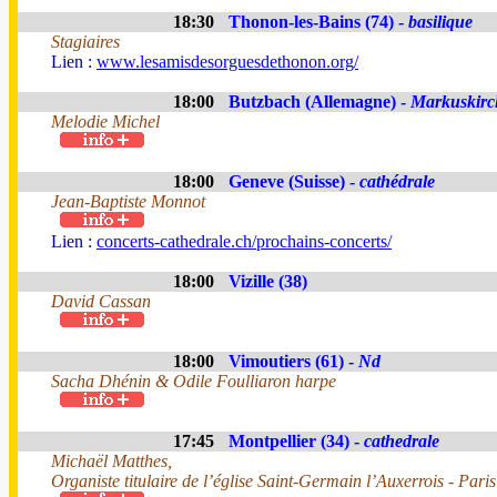
18:30
Thonon-les-Bains (74) -
basilique
Stagiaires
Lien :
www.lesamisdesorguesdethonon.org/
18:00
Butzbach (Allemagne) -
Markuskirc
Melodie Michel
18:00
Geneve (Suisse) -
cathédrale
Jean-Baptiste Monnot
Lien :
concerts-cathedrale.ch/prochains-concerts/
18:00
Vizille (38)
David Cassan
18:00
Vimoutiers (61) -
Nd
Sacha Dhénin & Odile Foulliaron harpe
17:45
Montpellier (34) -
cathedrale
Michaël Matthes,
Organiste titulaire de l’église Saint-Germain l’Auxerrois - Paris