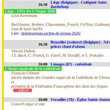
Liège (Belgique) -
Collégiale Saint-
16:30
Barthélemy
Liège - FêTe De L’Orgue 2026
Léon Kerremans
BoëLlmann, Brahms, Claussmann, Franck, FrèTeur, Guilmant
Liszt & Saint-SaëNs
Lien :
liegelesorgues.eu/fete-de-lorgue-2026/
Bruxelles (woluwé) (Belgique) -
Nd 
16:30
grâces chant d'oiseau
Vincent Dubois
J.S. Bach, C. Franck, G. Fauré, M. Duruflé, et S. Prokofiev.
16:00
Limoges (87) -
cathédrale
L'heure musicale de la cathédrale
François Clément
ancien titulaire des Grandes orgues de la Cathédrale de Cler
et
président de la Fédération Francophone des Amis des Orgues
16:00
Versailles (78) -
Église Sainte-Jeann
Concert orgue et voix