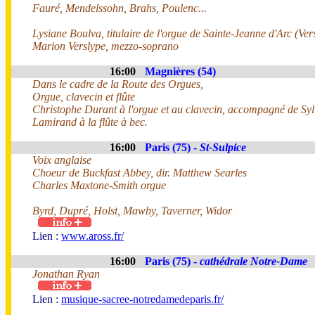
Fauré, Mendelssohn, Brahs, Poulenc...
Lysiane Boulva, titulaire de l'orgue de Sainte-Jeanne d'Arc (Vers
Marion Verslype, mezzo-soprano
16:00
Magnières (54)
Dans le cadre de la Route des Orgues,
Orgue, clavecin et flûte
Christophe Durant à l'orgue et au clavecin, accompagné de Syl
Lamirand à la flûte à bec.
16:00
Paris (75) -
St-Sulpice
Voix anglaise
Choeur de Buckfast Abbey, dir. Matthew Searles
Charles Maxtone-Smith orgue
Byrd, Dupré, Holst, Mawby, Taverner, Widor
Lien :
www.aross.fr/
16:00
Paris (75) -
cathédrale Notre-Dame
Jonathan Ryan
Lien :
musique-sacree-notredamedeparis.fr/