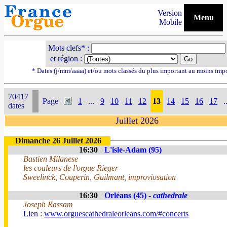
Version
Menu
Mobile
Mots clefs* :
et région :
* Dates (j/mm/aaaa) et/ou mots classés du plus important au moins imp
70417
Page
1
...
9
10
11
12
13
14
15
16
17
.
dates
Juillet 2026
Dimanche 26 Juillet 2026
16:30
L'isle-Adam (95)
Bastien Milanese
les couleurs de l'orgue Rieger
Sweelinck, Couperin, Guilmant, improviosation
16:30
Orléans (45) -
cathedrale
Joseph Rassam
Lien :
www.orguescathedraleorleans.com/#concerts