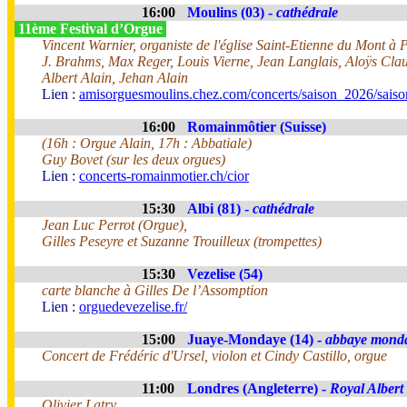
16:00
Moulins (03) -
cathédrale
11ème Festival d’Orgue
Vincent Warnier, organiste de l'église Saint-Etienne du Mont à 
J. Brahms, Max Reger, Louis Vierne, Jean Langlais, Aloÿs Cl
Albert Alain, Jehan Alain
Lien :
amisorguesmoulins.chez.com/concerts/saison_2026/sais
16:00
Romainmôtier (Suisse)
(16h : Orgue Alain, 17h : Abbatiale)
Guy Bovet (sur les deux orgues)
Lien :
concerts-romainmotier.ch/cior
15:30
Albi (81) -
cathédrale
Jean Luc Perrot (Orgue),
Gilles Peseyre et Suzanne Trouilleux (trompettes)
15:30
Vezelise (54)
carte blanche à Gilles De l’Assomption
Lien :
orguedevezelise.fr/
15:00
Juaye-Mondaye (14) -
abbaye mond
Concert de Frédéric d'Ursel, violon et Cindy Castillo, orgue
11:00
Londres (Angleterre) -
Royal Albert
Olivier Latry