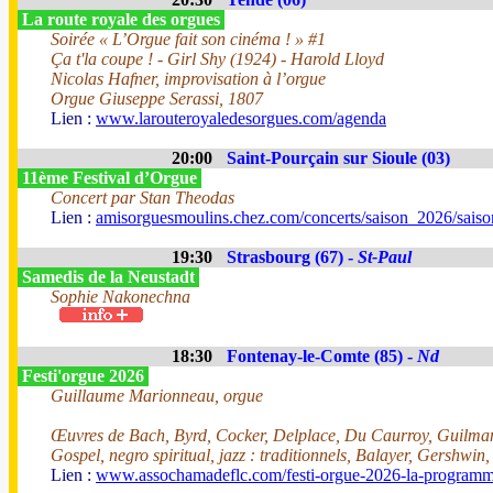
La route royale des orgues
Soirée « L’Orgue fait son cinéma ! » #1
Ça t'la coupe ! - Girl Shy (1924) - Harold Lloyd
Nicolas Hafner, improvisation à l’orgue
Orgue Giuseppe Serassi, 1807
Lien :
www.larouteroyaledesorgues.com/agenda
20:00
Saint-Pourçain sur Sioule (03)
11ème Festival d’Orgue
Concert par Stan Theodas
Lien :
amisorguesmoulins.chez.com/concerts/saison_2026/sais
19:30
Strasbourg (67) -
St-Paul
Samedis de la Neustadt
Sophie Nakonechna
18:30
Fontenay-le-Comte (85) -
Nd
Festi'orgue 2026
Guillaume Marionneau, orgue
Œuvres de Bach, Byrd, Cocker, Delplace, Du Caurroy, Guilman
Gospel, negro spiritual, jazz : traditionnels, Balayer, Gershwin
Lien :
www.assochamadeflc.com/festi-orgue-2026-la-programm