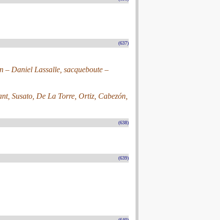
(637)
 – Daniel Lassalle, sacqueboute –
ant, Susato, De La Torre, Ortiz, Cabezón,
(638)
(639)
(640)