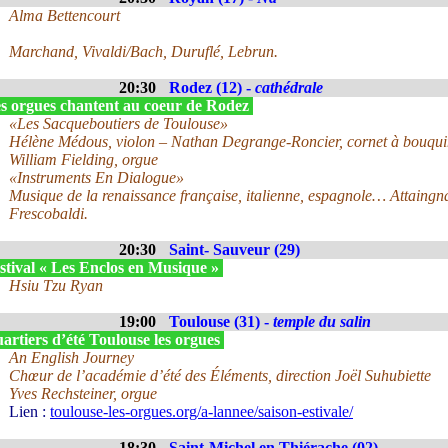
Alma Bettencourt
Marchand, Vivaldi/Bach, Duruflé, Lebrun.
20:30
Rodez (12) -
cathédrale
s orgues chantent au coeur de Rodez
«Les Sacqueboutiers de Toulouse»
Hélène Médous, violon – Nathan Degrange-Roncier, cornet à bouquin
William Fielding, orgue
«Instruments En Dialogue»
Musique de la renaissance française, italienne, espagnole… Attaingn
Frescobaldi.
20:30
Saint- Sauveur (29)
stival « Les Enclos en Musique »
Hsiu Tzu Ryan
19:00
Toulouse (31) -
temple du salin
rtiers d’été Toulouse les orgues
An English Journey
Chœur de l’académie d’été des Éléments, direction Joël Suhubiette
Yves Rechsteiner, orgue
Lien :
toulouse-les-orgues.org/a-lannee/saison-estivale/
18:30
Saint-Michel en Thiérache (02)