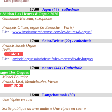
- Libre participation
17:00
Agen (47) -
cathedrale
e édition Les Heures d’Orgue 2026
Guillaume Berceau, saxophone
François Olivier, orgue (St Eustache – Paris)
Lien :
www.institutmarcderanse.com/les-heures-d-orgue/
17:00
Saint-Brieuc (22) -
cathedrale
Francis Jacob Orgue
Boëly
Lien :
amisdelorguesaintbrieuc.fr/les-mercredis-de-lorgue/
17:00
nantes (44) -
Cathedrale
sages Des Orgues
Michel Bourcier
Franck, Liszt, Mendelssohn, Vierne
16:00
Longchaumois (39)
Une Vipère en cuer
Sortie publique du livre audio « Une vipere en cuer »