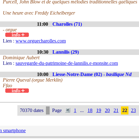
Purcell, John Blow et de quelques mélodies traditionnelles gaéliques
Une heure avec Freddy Eichelberger
11:00
Charolles (71)
- orgue
Lien :
www.orguecharolles.com
10:30
Lannilis (29)
Dominique Aubert
Lien :
sauvegarde-du-patrimoine-de-lannilis.e-monsite.com
10:00
Liesse-Notre-Dame (02) -
basilique Nd
Pierre Queval (orgue Merklin)
Ffao
70370 dates
Page
1
...
18
19
20
21
22
23
n smartphone