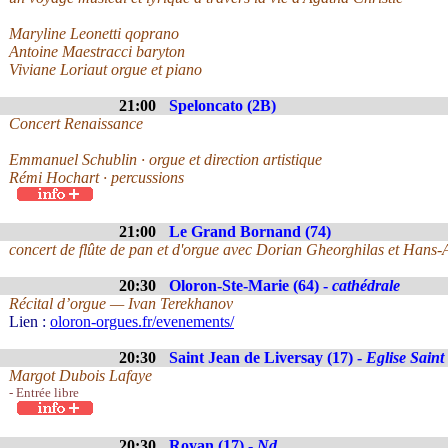
Maryline Leonetti qoprano
Antoine Maestracci baryton
Viviane Loriaut orgue et piano
21:00
Speloncato (2B)
Concert Renaissance
Emmanuel Schublin · orgue et direction artistique
Rémi Hochart · percussions
21:00
Le Grand Bornand (74)
concert de flûte de pan et d'orgue avec Dorian Gheorghilas et Hans
20:30
Oloron-Ste-Marie (64) -
cathédrale
Récital d’orgue — Ivan Terekhanov
Lien :
oloron-orgues.fr/evenements/
20:30
Saint Jean de Liversay (17) -
Eglise Saint
Margot Dubois Lafaye
- Entrée libre
20:30
Royan (17) -
Nd