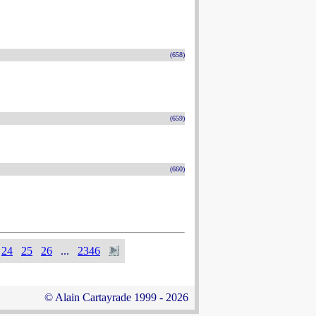
(658)
(659)
(660)
24
25
26
...
2346
© Alain Cartayrade 1999 - 2026