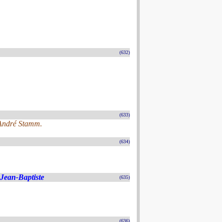
(632)
(633)
-André Stamm.
(634)
 Jean-Baptiste
(635)
(636)