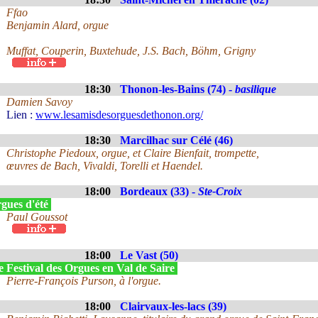
Ffao
Benjamin Alard, orgue
Muffat, Couperin, Buxtehude, J.S. Bach, Böhm, Grigny
18:30
Thonon-les-Bains (74) -
basilique
Damien Savoy
Lien :
www.lesamisdesorguesdethonon.org/
18:30
Marcilhac sur Célé (46)
Christophe Piedoux, orgue, et Claire Bienfait, trompette,
œuvres de Bach, Vivaldi, Torelli et Haendel.
18:00
Bordeaux (33) -
Ste-Croix
gues d'été
Paul Goussot
18:00
Le Vast (50)
 Festival des Orgues en Val de Saire
Pierre-François Purson, à l'orgue.
18:00
Clairvaux-les-lacs (39)