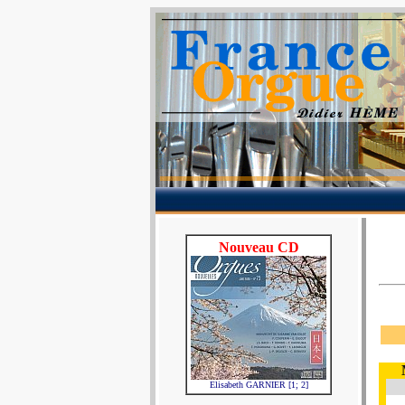
Nouveau CD
Elisabeth GARNIER [1; 2]