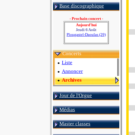
Base discographique
- Prochain concert -
Aujourd'hui
Jeudi 6 Août
Plougastel-Daoulas (29)
Concerts
Liste
Annoncer
Archives
Jour de l'Orgue
Médias
Master classes