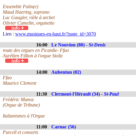
Ensemble Palin(e)
Maud Haering, soprano
Luc Gaugler, vièle à archet
Olivier Camelin, organetto
Lien :
www.musiques-en-haut.fr/?page_id=3070
16:00
Le Nouvion (80) -
St-Denis
route des orgues en Picardie- Ffao
Aurélien Fillion à l'orgue Stoltz
14:00
Aubenton (02)
Ffao
Maurice Clement
11:30
Clermont-l'Hérault (34) -
St-Paul
Frédéric Munoz
(Orgue de Tribune)
Italianismes à l'Orgue
11:00
Carnac (56)
Purcell et consorts