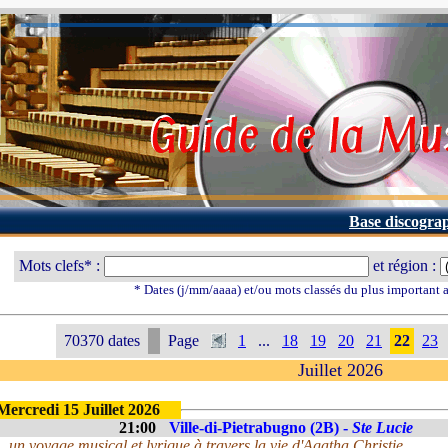
Base discogra
Mots clefs* :
et région :
* Dates (j/mm/aaaa) et/ou mots classés du plus important
70370 dates
Page
1
...
18
19
20
21
22
23
Juillet 2026
Mercredi 15 Juillet 2026
21:00
Ville-di-Pietrabugno (2B) -
Ste Lucie
un voyage musical et lyrique à travers la vie d'Agatha Christie