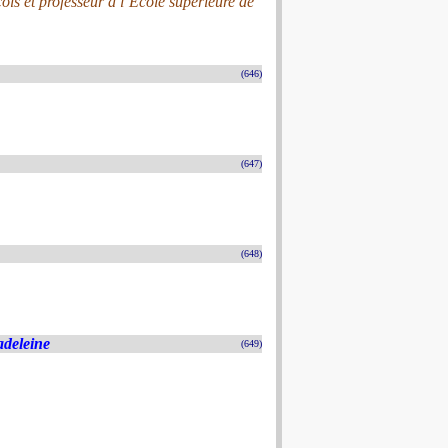
is et professeur à l’École supérieure de
(646)
(647)
(648)
adeleine
(649)