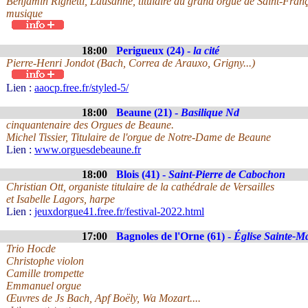
Benjamin Righetti, Lausanne, titulaire du grand orgue de Saint-Franço
musique
18:00
Perigueux (24) -
la cité
Pierre-Henri Jondot (Bach, Correa de Arauxo, Grigny...)
Lien :
aaocp.free.fr/styled-5/
18:00
Beaune (21) -
Basilique Nd
cinquantenaire des Orgues de Beaune.
Michel Tissier, Titulaire de l'orgue de Notre-Dame de Beaune
Lien :
www.orguesdebeaune.fr
18:00
Blois (41) -
Saint-Pierre de Cabochon
Christian Ott, organiste titulaire de la cathédrale de Versailles
et Isabelle Lagors, harpe
Lien :
jeuxdorgue41.free.fr/festival-2022.html
17:00
Bagnoles de l'Orne (61) -
Église Sainte-M
Trio Hocde
Christophe violon
Camille trompette
Emmanuel orgue
Œuvres de Js Bach, Apf Boëly, Wa Mozart....