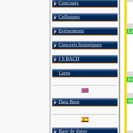
Concours
Colloques
Evénements
Le
Concerts historiques
J S BACH
Liens
Fe
Qua
Data Base
Base de datos