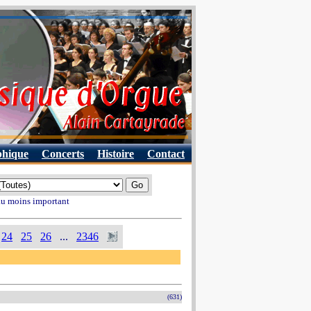
phique
Concerts
Histoire
Contact
 au moins important
24
25
26
...
2346
(631)