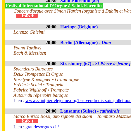
20:30
Saint-Florentin (89)
Festival International D’Orgue à Saint-Florentin
Concert d'orgue avec Simon Harden (organiste à Dublin et Wate
20:00
Haringe (Belgique)
Lorenzo Ghielmi
20:00
Berlin (Allemagne) -
Dom
Yoann Tardivel
Bach & Messiaen
20:00
Strasbourg (67) -
St-Pierre le jeune 
Splendeurs Baroques
Deux Trompettes Et Orgue
Roselyne Koeniguer • Grand-orgue
Frédéric Schiel • Trompette
Fabrice Wigishoff • Trompette
Autour du répertoire baroque
Lien :
www.saintpierrelejeune.org/Les-vendredis-soir-juillet-a
20:00
Lausanne (Suisse) -
cathedrale
Marco Enrico Bossi, alto signore dei suoni – Tommaso Mazzolet
Lien :
grandesorgues.ch/