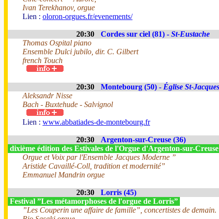
Ivan Terekhanov, orgue
Lien :
oloron-orgues.fr/evenements/
20:30
Cordes sur ciel (81) -
St-Eustache
Thomas Ospital piano
Ensemble Dulci jubilo, dir. C. Gilbert
french Touch
20:30
Montebourg (50) -
Église St-Jacque
Aleksandr Nisse
Bach - Buxtehude - Salvignol
Lien :
www.abbatiades-de-montebourg.fr
20:30
Argenton-sur-Creuse (36)
dixième édition des Estivales de l'Orgue d'Argenton-sur-Creus
Orgue et Voix par l'Ensemble Jacques Moderne ”
Aristide Cavaillé-Coll, tradition et modernité”
Emmanuel Mandrin orgue
20:30
Lorris (45)
Festival ”Les métamorphoses de l'orgue de Lorris”
”Les Couperin une affaire de famille”, concertistes de demain.
Rio Sasaki orgue