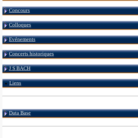
Concours
Colloques
Evénements
Concerts historiques
J S BACH
Liens
Data Base