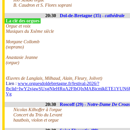
B. Caudron et S. Flores soprani
20:30
Dol-de-Bretagne (35) -
cathédrale
La clé des orgues
Orgue et voix
Musiques du Xxème siècle
Morgane Collomb
(soprano)
Anastasie Jeanne
(orgue)
Œuvres de Langlais, Milhaud, Alain, Fleury, Jolivet)
Lien :
www.orguesdoldebretagne.fr/festival-2026/?
fbclid=IwY2xjawSUxgNleHRuA2FlbQIxMABicmlkETE1Y
Vg
20:30
Roscoff (29) -
Notre-Dame De Croas
Nicolas Kilhoffer à l'orgue
Concert du Trio du Levant
hautbois, violon et orgue