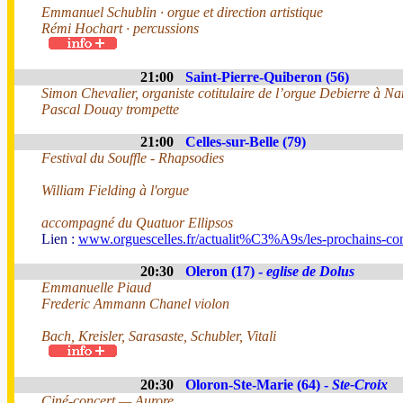
Emmanuel Schublin · orgue et direction artistique
Rémi Hochart · percussions
21:00
Saint-Pierre-Quiberon (56)
Simon Chevalier, organiste cotitulaire de l’orgue Debierre à Na
Pascal Douay trompette
21:00
Celles-sur-Belle (79)
Festival du Souffle - Rhapsodies
William Fielding à l'orgue
accompagné du Quatuor Ellipsos
Lien :
www.orguescelles.fr/actualit%C3%A9s/les-prochains-con
20:30
Oleron (17) -
eglise de Dolus
Emmanuelle Piaud
Frederic Ammann Chanel violon
Bach, Kreisler, Sarasaste, Schubler, Vitali
20:30
Oloron-Ste-Marie (64) -
Ste-Croix
Ciné-concert — Aurore,