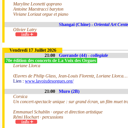
Maryline Leonetti qoprano
Antoine Maestracci baryton
Viviane Loriaut orgue et piano
Shangai (Chine) -
Oriental Art Cent
Olivier Latry
Vendredi 17 Juillet 2026
21:00
Guerande (44) -
collegiale
70e édition des concerts de La Voix des Orgues
Loriane Llorca
Œuvres de Philip Glass, Jean-Louis Florentz, Loriane Llorca…
Lien :
www.lavoixdesorgues.org/
21:00
Muro (2B)
Corsica
Un concert-spectacle unique : sur grand écran, un film muet tra
Emmanuel Schublin · orgue et direction artistique
Rémi Hochart · percussions