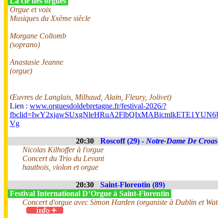
La clé des orgues
Orgue et voix
Musiques du Xxème siècle
Morgane Collomb
(soprano)
Anastasie Jeanne
(orgue)
Œuvres de Langlais, Milhaud, Alain, Fleury, Jolivet)
Lien :
www.orguesdoldebretagne.fr/festival-2026/?
fbclid=IwY2xjawSUxgNleHRuA2FlbQIxMABicmlkETE1Y
Vg
20:30
Roscoff (29) -
Notre-Dame De Croas
Nicolas Kilhoffer à l'orgue
Concert du Trio du Levant
hautbois, violon et orgue
20:30
Saint-Florentin (89)
Festival International D’Orgue à Saint-Florentin
Concert d'orgue avec Simon Harden (organiste à Dublin et Wate