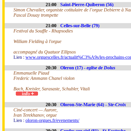
21:00
Saint-Pierre-Quiberon (56)
Simon Chevalier, organiste cotitulaire de l’orgue Debierre à Na
Pascal Douay trompette
21:00
Celles-sur-Belle (79)
Festival du Souffle - Rhapsodies
William Fielding à l'orgue
accompagné du Quatuor Ellipsos
Lien :
www.orguescelles.fr/actualit%C3%A9s/les-prochains-con
20:30
Oleron (17) -
eglise de Dolus
Emmanuelle Piaud
Frederic Ammann Chanel violon
Bach, Kreisler, Sarasaste, Schubler, Vitali
20:30
Oloron-Ste-Marie (64) -
Ste-Croix
Ciné-concert — Aurore,
Ivan Terekhanov, orgue
Lien :
oloron-orgues.fr/evenements/
20:30
Cordes sur ciel (81) -
St-Eustache