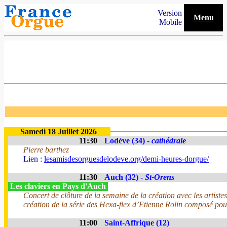
Version
Menu
Mobile
Samedi 18 Juillet 2026
11:30
Lodève (34) -
cathédrale
Pierre barthez
Lien :
lesamisdesorguesdelodeve.org/demi-heures-dorgue/
11:30
Auch (32) -
St-Orens
Les claviers en Pays d'Auch
Concert de clôture de la semaine de la création avec les artist
création de la série des Hexa-flex d’Etienne Rolin composé po
11:00
Saint-Affrique (12)