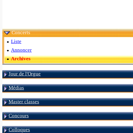
Concerts
Liste
Annoncer
Archives
Jour de l'Orgue
Médias
Master classes
Concours
Colloques