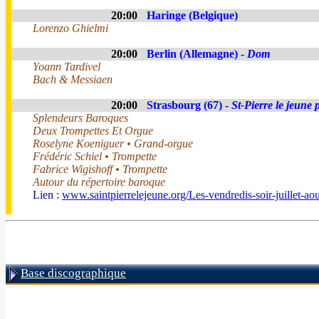
20:00
Haringe (Belgique)
Lorenzo Ghielmi
20:00
Berlin (Allemagne) -
Dom
Yoann Tardivel
Bach & Messiaen
20:00
Strasbourg (67) -
St-Pierre le jeune 
Splendeurs Baroques
Deux Trompettes Et Orgue
Roselyne Koeniguer • Grand-orgue
Frédéric Schiel • Trompette
Fabrice Wigishoff • Trompette
Autour du répertoire baroque
Lien :
www.saintpierrelejeune.org/Les-vendredis-soir-juillet-a
Base discographique