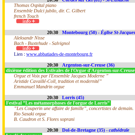
Thomas Ospital piano
Ensemble Dulci jubilo, dir. C. Gilbert
french Touch
20:30
Montebourg (50) -
Église St-Jacque
Aleksandr Nisse
Bach - Buxtehude - Salvignol
Lien :
www.abbatiades-de-montebourg.fr
20:30
Argenton-sur-Creuse (36)
dixième édition des Estivales de l'Orgue d'Argenton-sur-Creus
Orgue et Voix par l'Ensemble Jacques Moderne ”
Aristide Cavaillé-Coll, tradition et modernité”
Emmanuel Mandrin orgue
20:30
Lorris (45)
Festival ”Les métamorphoses de l'orgue de Lorris”
”Les Couperin une affaire de famille”, concertistes de demain.
Rio Sasaki orgue
B. Caudron et S. Flores soprani
20:30
Dol-de-Bretagne (35) -
cathédrale