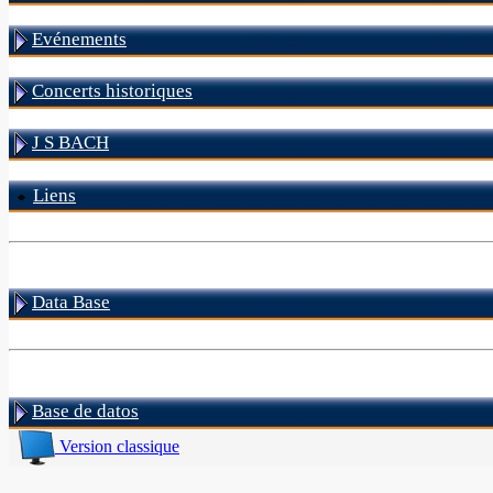
Evénements
Concerts historiques
J S BACH
Liens
Data Base
Base de datos
Version classique