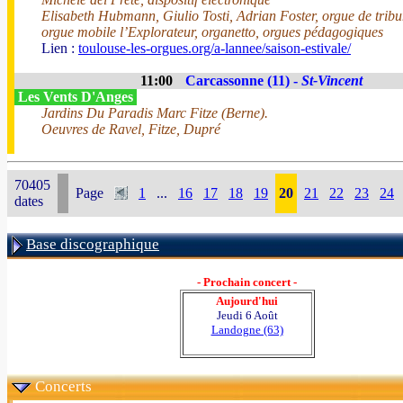
Elisabeth Hubmann, Giulio Tosti, Adrian Foster, orgue de trib
orgue mobile l’Explorateur, organetto, orgues pédagogiques
Lien :
toulouse-les-orgues.org/a-lannee/saison-estivale/
11:00
Carcassonne (11) -
St-Vincent
Les Vents D'Anges
Jardins Du Paradis Marc Fitze (Berne).
Oeuvres de Ravel, Fitze, Dupré
70405
Page
1
...
16
17
18
19
20
21
22
23
24
dates
Base discographique
- Prochain concert -
Aujourd'hui
Jeudi 6 Août
Landogne (63)
Concerts