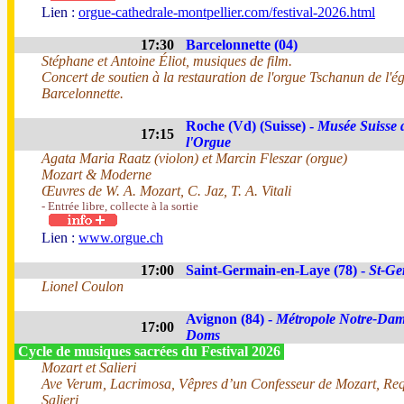
Lien :
orgue-cathedrale-montpellier.com/festival-2026.html
17:30
Barcelonnette (04)
Stéphane et Antoine Éliot, musiques de film.
Concert de soutien à la restauration de l'orgue Tschanun de l'ég
Barcelonnette.
Roche (Vd) (Suisse) -
Musée Suisse 
17:15
l'Orgue
Agata Maria Raatz (violon) et Marcin Fleszar (orgue)
Mozart & Moderne
Œuvres de W. A. Mozart, C. Jaz, T. A. Vitali
- Entrée libre, collecte à la sortie
Lien :
www.orgue.ch
17:00
Saint-Germain-en-Laye (78) -
St-Ge
Lionel Coulon
Avignon (84) -
Métropole Notre-Dam
17:00
Doms
Cycle de musiques sacrées du Festival 2026
Mozart et Salieri
Ave Verum, Lacrimosa, Vêpres d’un Confesseur de Mozart, Re
Salieri