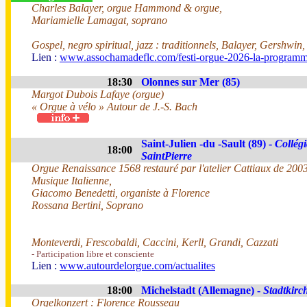
Charles Balayer, orgue Hammond & orgue,
Mariamielle Lamagat, soprano
Gospel, negro spiritual, jazz : traditionnels, Balayer, Gershwin
Lien :
www.assochamadeflc.com/festi-orgue-2026-la-programm
18:30
Olonnes sur Mer (85)
Margot Dubois Lafaye (orgue)
« Orgue à vélo » Autour de J.-S. Bach
Saint-Julien -du -Sault (89) -
Collégi
18:00
SaintPierre
Orgue Renaissance 1568 restauré par l'atelier Cattiaux de 200
Musique Italienne,
Giacomo Benedetti, organiste à Florence
Rossana Bertini, Soprano
Monteverdi, Frescobaldi, Caccini, Kerll, Grandi, Cazzati
- Participation libre et consciente
Lien :
www.autourdelorgue.com/actualites
18:00
Michelstadt (Allemagne) -
Stadtkirc
Orgelkonzert : Florence Rousseau