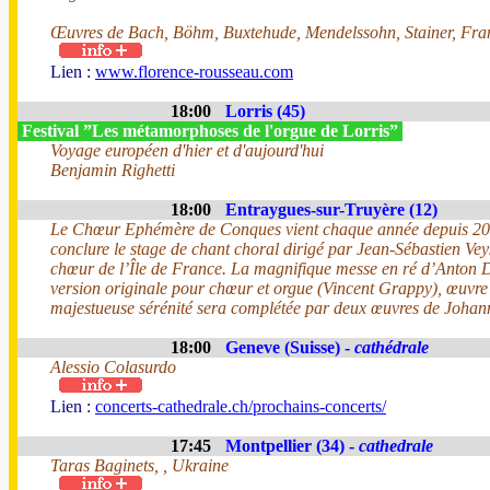
Œuvres de Bach, Böhm, Buxtehude, Mendelssohn, Stainer, Fra
Lien :
www.florence-rousseau.com
18:00
Lorris (45)
Festival ”Les métamorphoses de l'orgue de Lorris”
Voyage européen d'hier et d'aujourd'hui
Benjamin Righetti
18:00
Entraygues-sur-Truyère (12)
Le Chœur Ephémère de Conques vient chaque année depuis 2
conclure le stage de chant choral dirigé par Jean-Sébastien Vey
chœur de l’Île de France. La magnifique messe en ré d’Anton 
version originale pour chœur et orgue (Vincent Grappy), œuvre
majestueuse sérénité sera complétée par deux œuvres de Joha
18:00
Geneve (Suisse) -
cathédrale
Alessio Colasurdo
Lien :
concerts-cathedrale.ch/prochains-concerts/
17:45
Montpellier (34) -
cathedrale
Taras Baginets, , Ukraine