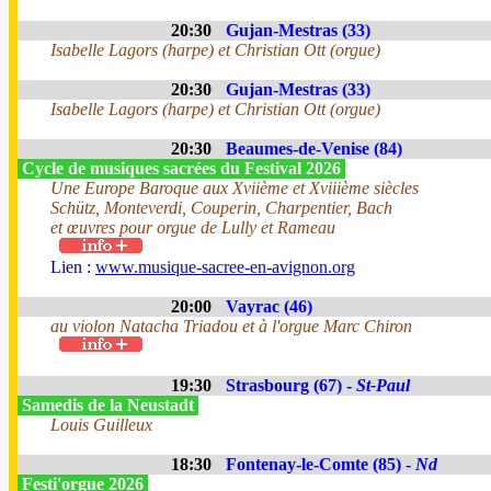
20:30
Gujan-Mestras (33)
Isabelle Lagors (harpe) et Christian Ott (orgue)
20:30
Gujan-Mestras (33)
Isabelle Lagors (harpe) et Christian Ott (orgue)
20:30
Beaumes-de-Venise (84)
Cycle de musiques sacrées du Festival 2026
Une Europe Baroque aux Xviième et Xviiième siècles
Schütz, Monteverdi, Couperin, Charpentier, Bach
et œuvres pour orgue de Lully et Rameau
Lien :
www.musique-sacree-en-avignon.org
20:00
Vayrac (46)
au violon Natacha Triadou et à l'orgue Marc Chiron
19:30
Strasbourg (67) -
St-Paul
Samedis de la Neustadt
Louis Guilleux
18:30
Fontenay-le-Comte (85) -
Nd
Festi'orgue 2026