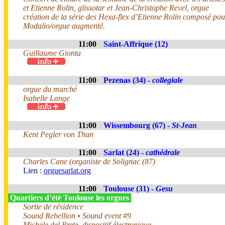
et Etienne Rolin, glissotar et Jean-Christophe Revel, orgue
création de la série des Hexa-flex d’Etienne Rolin composé pou
Modalio/orgue augmenté.
11:00
Saint-Affrique (12)
Guillaume Gionta
11:00
Pezenas (34) -
collegiale
orgue du marché
Isabelle Lange
11:00
Wissembourg (67) -
St-Jean
Kent Pegler von Thun
11:00
Sarlat (24) -
cathédrale
Charles Cane (organiste de Solignac (87)
Lien :
orguesarlat.org
11:00
Toulouse (31) -
Gesu
Quartiers d’été Toulouse les orgues
Sortie de résidence
Sound Rebellion • Sound event #9
Michele del Prete, dispositif électronique