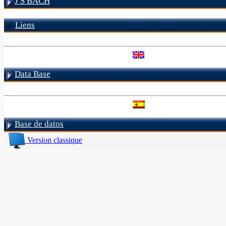
J S BACH
Liens
Data Base
Base de datos
Version classique