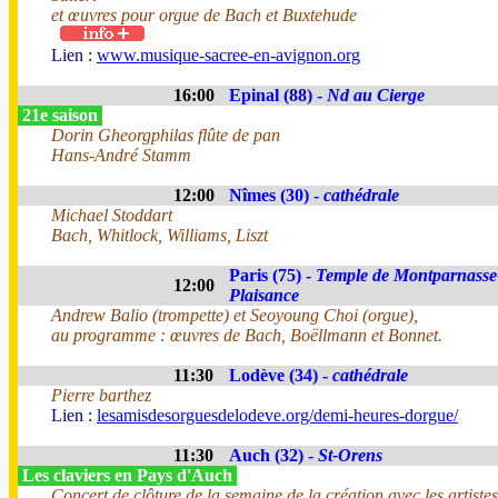
et œuvres pour orgue de Bach et Buxtehude
Lien :
www.musique-sacree-en-avignon.org
16:00
Epinal (88) -
Nd au Cierge
21e saison
Dorin Gheorgphilas flûte de pan
Hans-André Stamm
12:00
Nîmes (30) -
cathédrale
Michael Stoddart
Bach, Whitlock, Williams, Liszt
Paris (75) -
Temple de Montparnasse
12:00
Plaisance
Andrew Balio (trompette) et Seoyoung Choi (orgue),
au programme : œuvres de Bach, Boëllmann et Bonnet.
11:30
Lodève (34) -
cathédrale
Pierre barthez
Lien :
lesamisdesorguesdelodeve.org/demi-heures-dorgue/
11:30
Auch (32) -
St-Orens
Les claviers en Pays d'Auch
Concert de clôture de la semaine de la création avec les artist