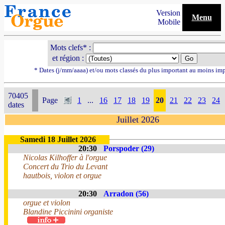
Version
Menu
Mobile
Mots clefs* :
et région :
* Dates (j/mm/aaaa) et/ou mots classés du plus important au moins im
70405
Page
1
...
16
17
18
19
20
21
22
23
24
dates
Juillet 2026
Samedi 18 Juillet 2026
20:30
Porspoder (29)
Nicolas Kilhoffer à l'orgue
Concert du Trio du Levant
hautbois, violon et orgue
20:30
Arradon (56)
orgue et violon
Blandine Piccinini organiste