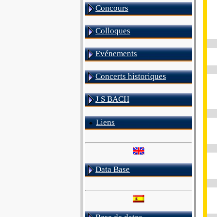
Concours
Colloques
Evénements
Concerts historiques
J S BACH
Liens
Data Base