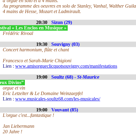
d’orgue en solo et à 4 mains.
Au programme des oeuvres en solo de Stanley, Vanhal, Walther Guilai
4 mains de Hesse, Mozart et Ladmirault.
20:30
Sizun (29)
stival « Les Enclos en Musique »
Frédéric Rivoal
19:30
Souvigny (03)
Concert harmonium, flûte et chant
Francesco et Sarah-Marie Chigioni
Lien :
www.amisorgueclicquotsouvigny.com/manifestations
19:00
Soultz (68) -
St-Maurice
eux Divins”
orgue et vin
Eric Letzelter & Le Domaine Weinzaepfel
Lien :
www.musicales-soultz68.com/les-musicales/
19:00
Vouvant (85)
L'orgue c'est...fantastique !
Jan Liebermann
20 Jahre !