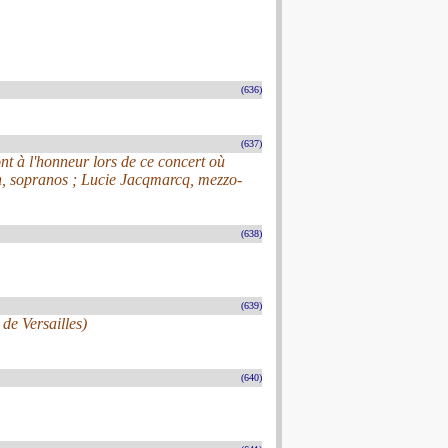
(636)
(637)
ont à l'honneur lors de ce concert où
, sopranos ; Lucie Jacqmarcq, mezzo-
(638)
(639)
de Versailles)
(640)