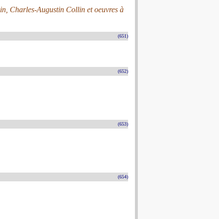
n, Charles-Augustin Collin et oeuvres à
(651)
(652)
(653)
(654)