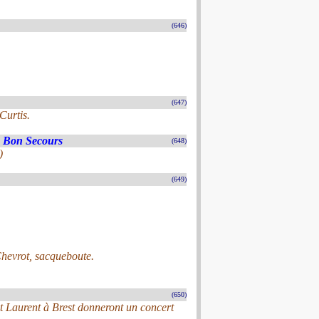
(646)
(647)
Curtis.
 Bon Secours
(648)
)
(649)
Chevrot, sacqueboute.
(650)
t Laurent à Brest donneront un concert