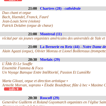
21:00
Chartres (28) -
cathédrale
Duo chant et orgue
Bach, Haendel, Franck, Fauré
Jean-Louis Serre (violon)
Patrick Delabre (orgue de chœur)
21:00
Montreal (11)
récital par six jeunes organistes américains des universités de Yale et 
21:00
La Bernerie en Retz (44) -
Notre Dame de
Alain Agazzi (orgue), Olivier Moreau et Lionel Boillereaux (trompette
20:30
Morlaix (29)
L’ÂMe Et Le Souffle
Ensemble Fiamma & Foco
Un Voyage Baroque Entre IntéRiorité, Passion Et LumièRe
Marta Gliozzi, orgue et direction artistique •
Armelle Morvan, soprano • Élodie Bouleftour, flûte à bec • Maxime 
20:30
Roscoff (29)
Geneviève Guillerm et Roland Guyomarch organistes en l’église Sain