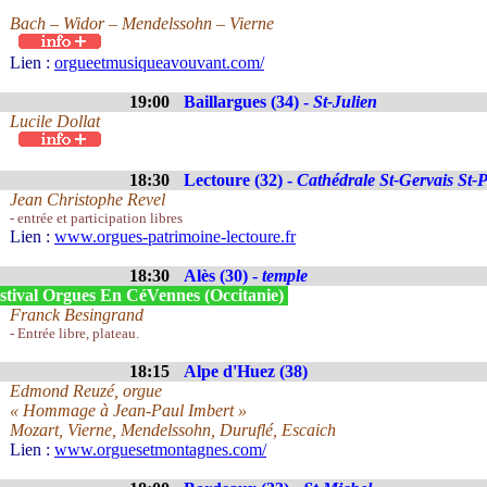
Bach – Widor – Mendelssohn – Vierne
Lien :
orgueetmusiqueavouvant.com/
19:00
Baillargues (34) -
St-Julien
Lucile Dollat
18:30
Lectoure (32) -
Cathédrale St-Gervais St-P
Jean Christophe Revel
- entrée et participation libres
Lien :
www.orgues-patrimoine-lectoure.fr
18:30
Alès (30) -
temple
stival Orgues En CéVennes (Occitanie)
Franck Besingrand
- Entrée libre, plateau.
18:15
Alpe d'Huez (38)
Edmond Reuzé, orgue
« Hommage à Jean-Paul Imbert »
Mozart, Vierne, Mendelssohn, Duruflé, Escaich
Lien :
www.orguesetmontagnes.com/