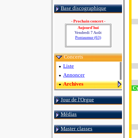
Base discographique
- Prochain concert -
Aujourd'hui
Vendredi 7 Août
Pontaumur (63)
Concerts
Liste
Annoncer
Archives
Cy
Jour de l'Orgue
Médias
Master classes