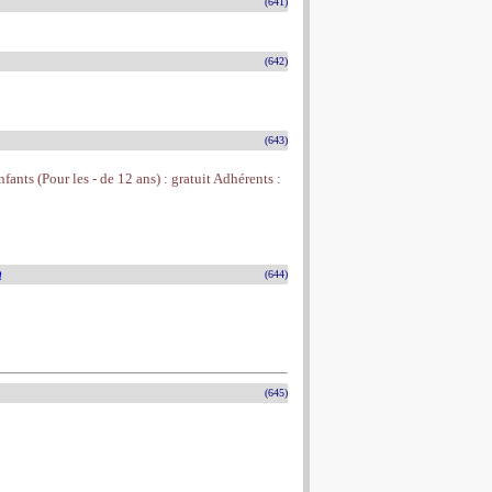
(641)
(642)
(643)
fants (Pour les - de 12 ans) : gratuit Adhérents :
n
(644)
(645)