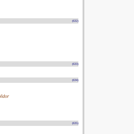
(632)
(633)
(634)
Widor
(635)