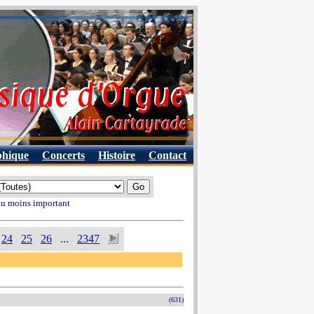
phique
Concerts
Histoire
Contact
 au moins important
24
25
26
...
2347
(631)