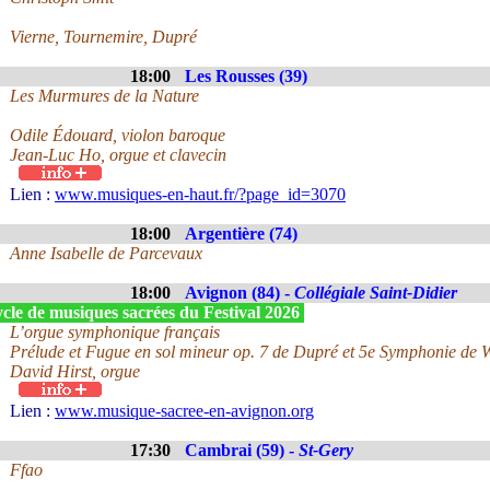
Vierne, Tournemire, Dupré
18:00
Les Rousses (39)
Les Murmures de la Nature
Odile Édouard, violon baroque
Jean-Luc Ho, orgue et clavecin
Lien :
www.musiques-en-haut.fr/?page_id=3070
18:00
Argentière (74)
Anne Isabelle de Parcevaux
18:00
Avignon (84) -
Collégiale Saint-Didier
cle de musiques sacrées du Festival 2026
L’orgue symphonique français
Prélude et Fugue en sol mineur op. 7 de Dupré et 5e Symphonie de 
David Hirst, orgue
Lien :
www.musique-sacree-en-avignon.org
17:30
Cambrai (59) -
St-Gery
Ffao