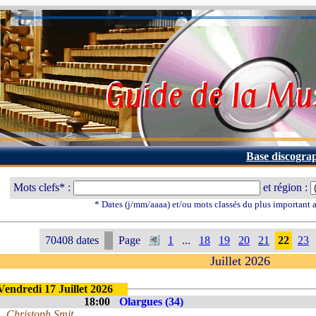
Base discogra
Mots clefs* :
et région :
* Dates (j/mm/aaaa) et/ou mots classés du plus important
70408 dates
Page
1
...
18
19
20
21
22
23
Juillet 2026
Vendredi 17 Juillet 2026
18:00
Olargues (34)
Christoph Smit