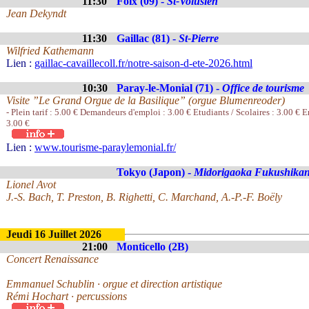
11:30
Foix (09) -
St-Volusien
Jean Dekyndt
11:30
Gaillac (81) -
St-Pierre
Wilfried Kathemann
Lien :
gaillac-cavaillecoll.fr/notre-saison-d-ete-2026.html
10:30
Paray-le-Monial (71) -
Office de tourisme
Visite ”Le Grand Orgue de la Basilique” (orgue Blumenreoder)
- Plein tarif : 5.00 € Demandeurs d'emploi : 3.00 € Etudiants / Scolaires : 3.00 € En
3.00 €
Lien :
www.tourisme-paraylemonial.fr/
Tokyo (Japon) -
Midorigaoka Fukushika
Lionel Avot
J.-S. Bach, T. Preston, B. Righetti, C. Marchand, A.-P.-F. Boëly
Jeudi 16 Juillet 2026
21:00
Monticello (2B)
Concert Renaissance
Emmanuel Schublin · orgue et direction artistique
Rémi Hochart · percussions