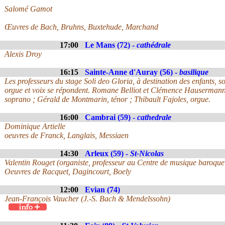
Salomé Gamot
Œuvres de Bach, Bruhns, Buxtehude, Marchand
17:00
Le Mans (72) -
cathédrale
Alexis Droy
16:15
Sainte-Anne d'Auray (56) -
basilique
Les professeurs du stage Soli deo Gloria, à destination des enfants, s
orgue et voix se répondent. Romane Belliot et Clémence Hausermann
soprano ; Gérald de Montmarin, ténor ; Thibault Fajoles, orgue.
16:00
Cambrai (59) -
cathedrale
Dominique Artielle
oeuvres de Franck, Langlais, Messiaen
14:30
Arleux (59) -
St-Nicolas
Valentin Rouget (organiste, professeur au Centre de musique baroque 
Oeuvres de Racquet, Dagincourt, Boely
12:00
Evian (74)
Jean-François Vaucher (J.-S. Bach & Mendelssohn)