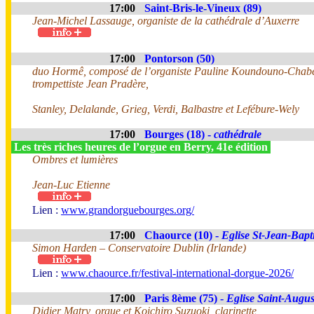
17:00
Saint-Bris-le-Vineux (89)
Jean-Michel Lassauge, organiste de la cathédrale d’Auxerre
17:00
Pontorson (50)
duo Hormê, composé de l’organiste Pauline Koundouno-Chabe
trompettiste Jean Pradère,
Stanley, Delalande, Grieg, Verdi, Balbastre et Lefébure-Wely
17:00
Bourges (18) -
cathédrale
Les très riches heures de l’orgue en Berry, 41e édition
Ombres et lumières
Jean-Luc Etienne
Lien :
www.grandorguebourges.org/
17:00
Chaource (10) -
Eglise St-Jean-Bapti
Simon Harden – Conservatoire Dublin (Irlande)
Lien :
www.chaource.fr/festival-international-dorgue-2026/
17:00
Paris 8ème (75) -
Eglise Saint-Augus
Didier Matry, orgue et Koichiro Suzuoki, clarinette