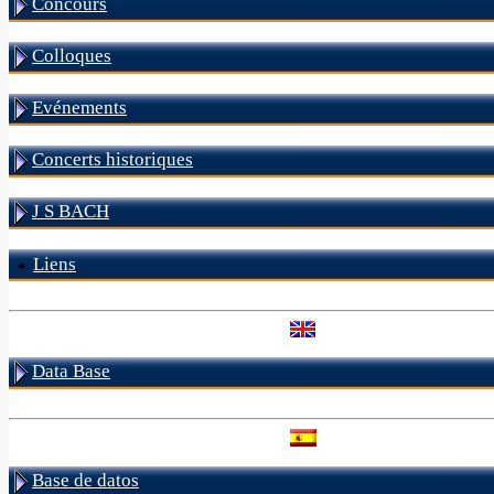
Concours
Colloques
Evénements
Concerts historiques
J S BACH
Liens
Data Base
Base de datos