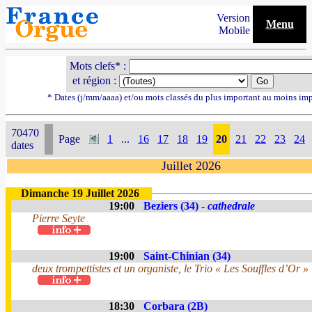
Version
Menu
Mobile
Mots clefs* :
et région :
* Dates (j/mm/aaaa) et/ou mots classés du plus important au moins im
70470
Page
1
...
16
17
18
19
20
21
22
23
24
dates
Juillet 2026
Dimanche 19 Juillet 2026
19:00
Beziers (34) -
cathedrale
Pierre Seyte
19:00
Saint-Chinian (34)
deux trompettistes et un organiste, le Trio « Les Souffles d’Or »
18:30
Corbara (2B)