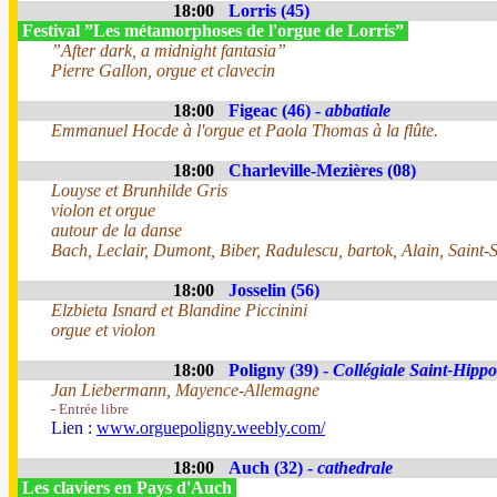
18:00
Lorris (45)
Festival ”Les métamorphoses de l'orgue de Lorris”
”After dark, a midnight fantasia”
Pierre Gallon, orgue et clavecin
18:00
Figeac (46) -
abbatiale
Emmanuel Hocde à l'orgue et Paola Thomas à la flûte.
18:00
Charleville-Mezières (08)
Louyse et Brunhilde Gris
violon et orgue
autour de la danse
Bach, Leclair, Dumont, Biber, Radulescu, bartok, Alain, Saint-
18:00
Josselin (56)
Elzbieta Isnard et Blandine Piccinini
orgue et violon
18:00
Poligny (39) -
Collégiale Saint-Hippo
Jan Liebermann, Mayence-Allemagne
- Entrée libre
Lien :
www.orguepoligny.weebly.com/
18:00
Auch (32) -
cathedrale
Les claviers en Pays d'Auch