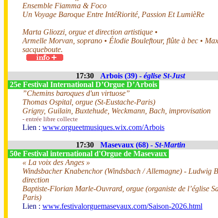
Ensemble Fiamma & Foco
Un Voyage Baroque Entre IntéRiorité, Passion Et LumièRe
Marta Gliozzi, orgue et direction artistique •
Armelle Morvan, soprano • Élodie Bouleftour, flûte à bec • Ma
sacqueboute.
17:30
Arbois (39) -
église St-Just
25e Festival International D’Orgue D’Arbois
”Chemins baroques d'un virtuose”
Thomas Ospital, orgue (St-Eustache-Paris)
Grigny, Guilain, Buxtehude, Weckmann, Bach, improvisation
- entrée libre collecte
Lien :
www.orgueetmusiques.wix.com/Arbois
17:30
Masevaux (68) -
St-Martin
50e Festival international d'Orgue de Masevaux
« La voix des Anges »
Windsbacher Knabenchor (Windsbach / Allemagne) - Ludwig 
direction
Baptiste-Florian Marle-Ouvrard, orgue (organiste de l’église Sa
Paris)
Lien :
www.festivalorguemasevaux.com/Saison-2026.html