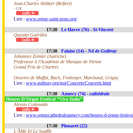
Jean-Charles Ablitzer (Belfort)
- 12€
Lien :
www.orgue-saint-pons.org/
17:30
Le Havre (76) -
St-Vincent
Quentin Guérillot
17:30
Falaise (14) -
Nd de Guibray
Johannes Zeinler (Autriche)
Professeur à l'Académie de Musique de Vienne
Grand Prix de Chartres
Oeuvres de Muffat, Bach, Froberger, Marchand, Grigny
Lien :
www.guibray.org/gui/Concerts/Concerts.html
17:30
Annecy (74) -
cathédrale
Heures D'Orgue Festival ”Viva Italia”
Alessio Colasurdo
Lien :
www.orguecathedraleannecy.com/heures-d-orgue-festiva
17:30
Plouaret (22)
L’ÂMe Et Le Souffle