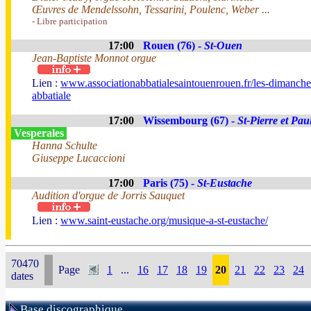
Œuvres de Mendelssohn, Tessarini, Poulenc, Weber ...
- Libre participation
17:00
Rouen (76) -
St-Ouen
Jean-Baptiste Monnot orgue
Lien :
www.associationabbatialesaintouenrouen.fr/les-dimanche
abbatiale
17:00
Wissembourg (67) -
St-Pierre et Pau
Vesperales
Hanna Schulte
Giuseppe Lucaccioni
17:00
Paris (75) -
St-Eustache
Audition d'orgue de Jorris Sauquet
Lien :
www.saint-eustache.org/musique-a-st-eustache/
70470
Page
1
...
16
17
18
19
20
21
22
23
24
dates
Base discographique