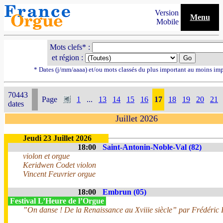
Version
Menu
Mobile
Mots clefs* :
et région :
* Dates (j/mm/aaaa) et/ou mots classés du plus important au moins im
70443
Page
1
...
13
14
15
16
17
18
19
20
21
dates
Juillet 2026
Jeudi 23 Juillet 2026
18:00
Saint-Antonin-Noble-Val (82)
violon et orgue
Keridwen Codet violon
Vincent Feuvrier orgue
18:00
Embrun (05)
Festival L’Heure de l’Orgue
”On danse ! De la Renaissance au Xviiie siècle” par Frédéric I