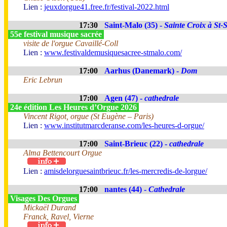
Lien :
jeuxdorgue41.free.fr/festival-2022.html
17:30
Saint-Malo (35) -
Sainte Croix à St-
55e festival musique sacrée
visite de l'orgue Cavaillé-Coll
Lien :
www.festivaldemusiquesacree-stmalo.com/
17:00
Aarhus (Danemark) -
Dom
Eric Lebrun
17:00
Agen (47) -
cathedrale
24e édition Les Heures d’Orgue 2026
Vincent Rigot, orgue (St Eugène – Paris)
Lien :
www.institutmarcderanse.com/les-heures-d-orgue/
17:00
Saint-Brieuc (22) -
cathedrale
Alma Bettencourt Orgue
Lien :
amisdelorguesaintbrieuc.fr/les-mercredis-de-lorgue/
17:00
nantes (44) -
Cathedrale
Visages Des Orgues
Mickaël Durand
Franck, Ravel, Vierne