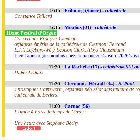
12:15
Fribourg (Suisse) -
cathedrale
Constance Taillard
12:15
Moulins (03) -
cathédrale
11ème Festival d’Orgue
Concert par François Clement
organiste émérite de la cathédrale de Clermont-Ferrand
L.J.A Lefébure-Wély, Scotson Clark, Aloÿs Claussmann
Lien :
amisorguesmoulins.chez.com/concerts/saison_2026/sais
11:30
La Rochelle (17) -
cathédrale St-Lou
Didier Ledoux
11:30
Clermont-l'Hérault (34) -
St-Paul
Christopher Hainsworth, organiste néo-zélandais titulaire de l'
cathédrale de Béziers.
11:00
Carnac (56)
L’orgue à Paris du temps de Mozart
Une heure avec Stéphane Béchy