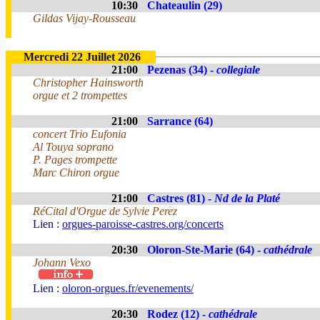
10:30
Chateaulin (29)
Gildas Vijay-Rousseau
Mercredi 22 Juillet 2026
21:00
Pezenas (34) -
collegiale
Christopher Hainsworth
orgue et 2 trompettes
21:00
Sarrance (64)
concert Trio Eufonia
Al Touya soprano
P. Pages trompette
Marc Chiron orgue
21:00
Castres (81) -
Nd de la Platé
RéCital d'Orgue de Sylvie Perez
Lien :
orgues-paroisse-castres.org/concerts
20:30
Oloron-Ste-Marie (64) -
cathédrale
Johann Vexo
Lien :
oloron-orgues.fr/evenements/
20:30
Rodez (12) -
cathédrale