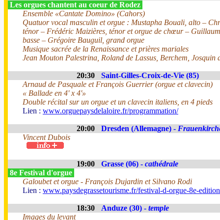
Les orgues chantent au coeur de Rodez
Ensemble «Cantate Domino» (Cahors)
Quatuor vocal masculin et orgue : Mustapha Bouali, alto – Chri
ténor – Frédéric Maizières, ténor et orgue de chœur – Guillau
basse – Grégoire Bauguil, grand orgue
Musique sacrée de la Renaissance et prières mariales
Jean Mouton Palestrina, Roland de Lassus, Berchem, Josquin d
20:30
Saint-Gilles-Croix-de-Vie (85)
Arnaud de Pasquale et François Guerrier (orgue et clavecin)
« Ballade en 4' x 4'»
Double récital sur un orgue et un clavecin italiens, en 4 pieds
Lien :
www.orguepaysdelaloire.fr/programmation/
20:00
Dresden (Allemagne) -
Frauenkirch
Vincent Dubois
19:00
Grasse (06) -
cathédrale
8e Festival d'orgue
Galoubet et orgue - François Dujardin et Silvano Rodi
Lien :
www.paysdegrassetourisme.fr/festival-d-orgue-8e-editio
18:30
Anduze (30) -
temple
Images du levant