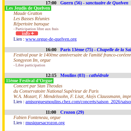
17:00
Guern (56) -
sanctuaire de Quelven
Les Jeudis de Quelven
Maude Gratton
Les Basses Réunies
Répertoire baroque
- Participation libre aux frais
Lien :
www.orgue-de-quelven.org
16:00
Paris 13ème (75) -
Chapelle de la Sal
Festival pour le 140ème anniversaire de l'amitié franco-coréen
Songyeon Im, orgue
- Libre participation
12:15
Moulins (03) -
cathédrale
11ème Festival d’Orgue
Concert par Stan Theodas
du Conservatoire National Supérieur de Paris
W.A. Mozart, F. Mendelssohn, F. Liszt, Aloÿs Claussmann, impr
Lien :
amisorguesmoulins.chez.com/concerts/saison_2026/sais
11:00
Crozon (29)
Fabien Fonteneau, orgue
Lien :
musiquesacrozon.org