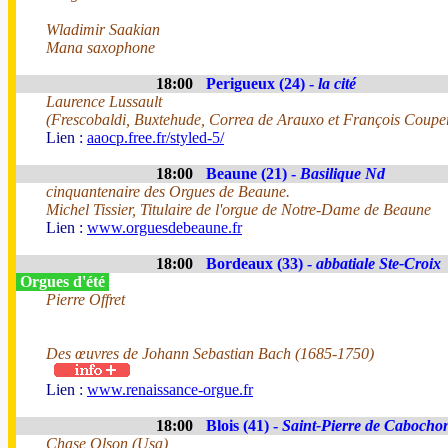
Wladimir Saakian
Mana saxophone
18:00
Perigueux (24) -
la cité
Laurence Lussault
(Frescobaldi, Buxtehude, Correa de Arauxo et François Coupe
Lien :
aaocp.free.fr/styled-5/
18:00
Beaune (21) -
Basilique Nd
cinquantenaire des Orgues de Beaune.
Michel Tissier, Titulaire de l'orgue de Notre-Dame de Beaune
Lien :
www.orguesdebeaune.fr
18:00
Bordeaux (33) -
abbatiale Ste-Croix
Orgues d'été
Pierre Offret
Des œuvres de Johann Sebastian Bach (1685-1750)
Lien :
www.renaissance-orgue.fr
18:00
Blois (41) -
Saint-Pierre de Cabocho
Chase Olson (Usa)