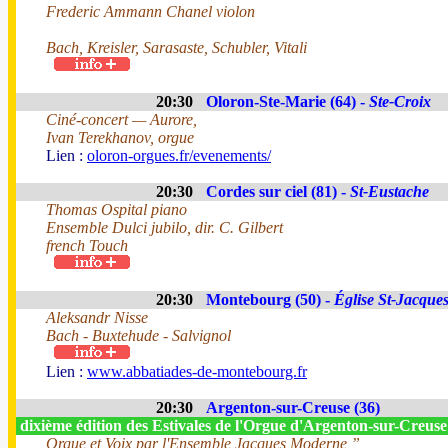
Frederic Ammann Chanel violon
Bach, Kreisler, Sarasaste, Schubler, Vitali
20:30
Oloron-Ste-Marie (64) -
Ste-Croix
Ciné-concert — Aurore,
Ivan Terekhanov, orgue
Lien :
oloron-orgues.fr/evenements/
20:30
Cordes sur ciel (81) -
St-Eustache
Thomas Ospital piano
Ensemble Dulci jubilo, dir. C. Gilbert
french Touch
20:30
Montebourg (50) -
Église St-Jacque
Aleksandr Nisse
Bach - Buxtehude - Salvignol
Lien :
www.abbatiades-de-montebourg.fr
20:30
Argenton-sur-Creuse (36)
dixième édition des Estivales de l'Orgue d'Argenton-sur-Creus
Orgue et Voix par l'Ensemble Jacques Moderne ”