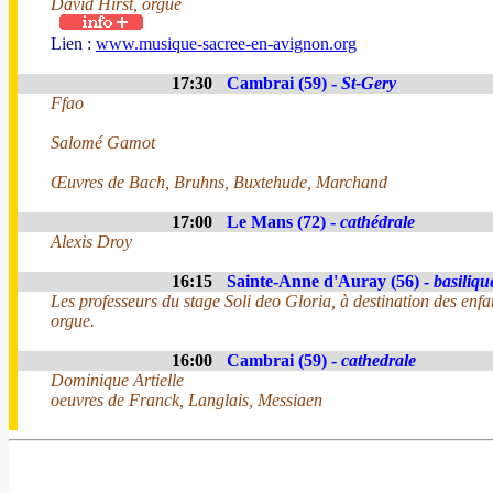
David Hirst, orgue
Lien :
www.musique-sacree-en-avignon.org
17:30
Cambrai (59) -
St-Gery
Ffao
Salomé Gamot
Œuvres de Bach, Bruhns, Buxtehude, Marchand
17:00
Le Mans (72) -
cathédrale
Alexis Droy
16:15
Sainte-Anne d'Auray (56) -
basiliqu
Les professeurs du stage Soli deo Gloria, à destination des en
orgue.
16:00
Cambrai (59) -
cathedrale
Dominique Artielle
oeuvres de Franck, Langlais, Messiaen