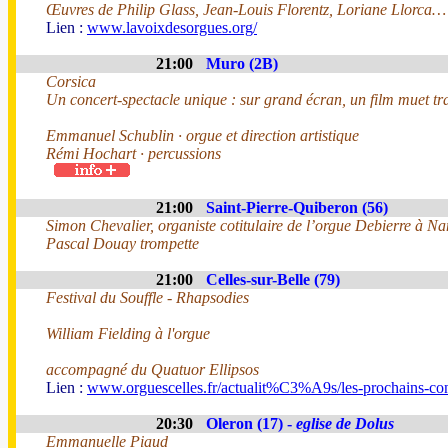
Œuvres de Philip Glass, Jean-Louis Florentz, Loriane Llorca…
Lien :
www.lavoixdesorgues.org/
21:00
Muro (2B)
Corsica
Un concert-spectacle unique : sur grand écran, un film muet tra
Emmanuel Schublin · orgue et direction artistique
Rémi Hochart · percussions
21:00
Saint-Pierre-Quiberon (56)
Simon Chevalier, organiste cotitulaire de l’orgue Debierre à Na
Pascal Douay trompette
21:00
Celles-sur-Belle (79)
Festival du Souffle - Rhapsodies
William Fielding à l'orgue
accompagné du Quatuor Ellipsos
Lien :
www.orguescelles.fr/actualit%C3%A9s/les-prochains-con
20:30
Oleron (17) -
eglise de Dolus
Emmanuelle Piaud