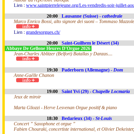
Lien :
www.saintpierrelejeune.org/Les-vendredis-soir-juillet-a
20:00
Lausanne (Suisse) -
cathedrale
Marco Enrico Bossi, alto signore dei suoni – Tommaso Mazzolet
Lien :
grandesorgues.ch/
20:00
Saint-Guilhem le Désert (34)
Abbaye De Gellone Heures D'Orgue 2026
Jean-Charles Ablitzer (Belfort) Batallas y Danzas....
19:30
Paderborn (Allemagne) -
Dom
Anne-Gaëlle Chanon
19:00
Saint Yvi (29) -
Chapelle Locmaria
Jeux de miroir
Marta Gliozzi - Herve Lesvenan Orgue positif & piano
18:30
Bedarieux (34) -
St-Louis
Concert ” Saxophone et orgue ”
Fabien Chouraki, concertiste international, et Olivier Dekeister