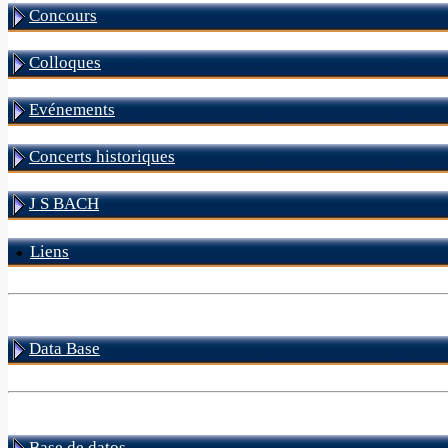
Concours
Colloques
Evénements
Concerts historiques
J S BACH
Liens
Data Base
Base de datos