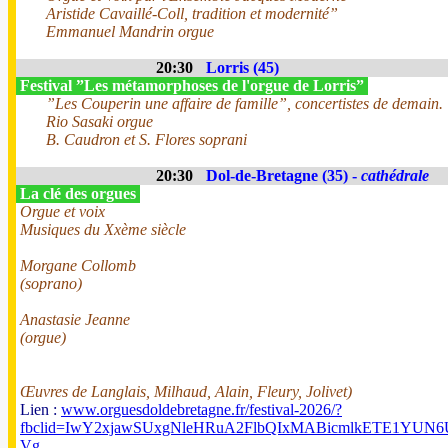
Aristide Cavaillé-Coll, tradition et modernité”
Emmanuel Mandrin orgue
20:30
Lorris (45)
Festival ”Les métamorphoses de l'orgue de Lorris”
”Les Couperin une affaire de famille”, concertistes de demain.
Rio Sasaki orgue
B. Caudron et S. Flores soprani
20:30
Dol-de-Bretagne (35) -
cathédrale
La clé des orgues
Orgue et voix
Musiques du Xxème siècle
Morgane Collomb
(soprano)
Anastasie Jeanne
(orgue)
Œuvres de Langlais, Milhaud, Alain, Fleury, Jolivet)
Lien :
www.orguesdoldebretagne.fr/festival-2026/?
fbclid=IwY2xjawSUxgNleHRuA2FlbQIxMABicmlkETE1Y
Vg