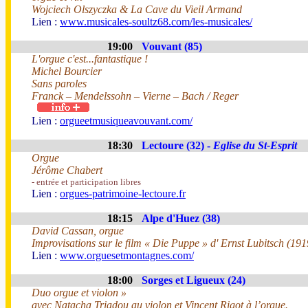
Wojciech Olszyczka & La Cave du Vieil Armand
Lien :
www.musicales-soultz68.com/les-musicales/
19:00
Vouvant (85)
L'orgue c'est...fantastique !
Michel Bourcier
Sans paroles
Franck – Mendelssohn – Vierne – Bach / Reger
Lien :
orgueetmusiqueavouvant.com/
18:30
Lectoure (32) -
Eglise du St-Esprit
Orgue
Jérôme Chabert
- entrée et participation libres
Lien :
orgues-patrimoine-lectoure.fr
18:15
Alpe d'Huez (38)
David Cassan, orgue
Improvisations sur le film « Die Puppe » d' Ernst Lubitsch (191
Lien :
www.orguesetmontagnes.com/
18:00
Sorges et Ligueux (24)
Duo orgue et violon »
avec Natacha Triadou au violon et Vincent Rigot à l’orgue.