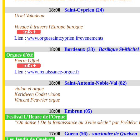
18:00
Saint-Cyprien (24)
Uriel Valadeau
Voyage à travers l'Europe baroque
Lien :
www.orguesaintcyprien.fr/evenements
18:00
Bordeaux (33) -
Basilique St-Michel
Orgues d'été
Pierre Offret
Lien :
www.renaissance-orgue.fr
18:00
Saint-Antonin-Noble-Val (82)
violon et orgue
Keridwen Codet violon
Vincent Feuvrier orgue
18:00
Embrun (05)
Festival L’Heure de l’Orgue
”On danse ! De la Renaissance au Xviiie siècle” par Frédéric I
17:00
Guern (56) -
sanctuaire de Quelven
Les Jeudis de Quelven