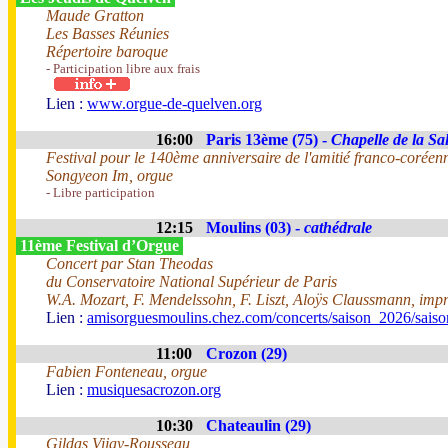
Maude Gratton
Les Basses Réunies
Répertoire baroque
- Participation libre aux frais
Lien :
www.orgue-de-quelven.org
16:00
Paris 13ème (75) -
Chapelle de la Sal
Festival pour le 140ème anniversaire de l'amitié franco-coréen
Songyeon Im, orgue
- Libre participation
12:15
Moulins (03) -
cathédrale
11ème Festival d’Orgue
Concert par Stan Theodas
du Conservatoire National Supérieur de Paris
W.A. Mozart, F. Mendelssohn, F. Liszt, Aloÿs Claussmann, impr
Lien :
amisorguesmoulins.chez.com/concerts/saison_2026/sais
11:00
Crozon (29)
Fabien Fonteneau, orgue
Lien :
musiquesacrozon.org
10:30
Chateaulin (29)
Gildas Vijay-Rousseau