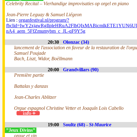
Celebrity Recital – Vierhandige improvisaties op orgel en piano
Jean-Pierre Leguay & Samuel Liégeon
Lien :
organfestival.nl/program/?
fbclid=IwY2xjawRgIlpleHRuA2FlbQIxMABicmlkETE1YUN
nA4_aem_5FfZmumybm_c_JL-qF9Y5g
20:30
Olonzac (34)
lancement de l'association en faveur de la restauration de l'org
Samuel Poujade
Bach, Liszt, Widor, Boëllmann
20:00
Grandvillars (90)
Première partie
Battalas y danzas
Jean-Charles Ablitzer
Orgue espagnol Christine Vetter et Joaquín Lois Cabello
19:00
Soultz (68) -
St-Maurice
”Jeux Divins”
orgue et vin