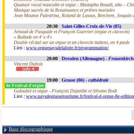
Quatuor vocal masculin et orgue : Mustapha Bouali, alto – Chr
Musique sacrée de la Renaissance et prières mariales
Jean Mouton Palestrina, Roland de Lassus, Berchem, Josquin d
20:30
Saint-Gilles-Croix-de-Vie (85)
Arnaud de Pasquale et François Guerrier (orgue et clavecin)
« Ballade en 4' x 4'»
Double récital sur un orgue et un clavecin italiens, en 4 pieds
Lien :
www.orguepaysdelaloire.fr/programmation/
20:00
Dresden (Allemagne) -
Frauenkirch
Vincent Dubois
19:00
Grasse (06) -
cathédrale
8e Festival d'orgue
Galoubet et orgue - François Dujardin et Silvano Rodi
Lien :
www.paysdegrassetourisme.fr/festival-d-orgue-8e-editio
Base discographique