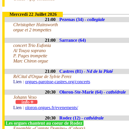
Mercredi 22 Juillet 2026
21:00
Pezenas (34) -
collegiale
Christopher Hainsworth
orgue et 2 trompettes
21:00
Sarrance (64)
concert Trio Eufonia
Al Touya soprano
P. Pages trompette
Marc Chiron orgue
21:00
Castres (81) -
Nd de la Platé
RéCital d'Orgue de Sylvie Perez
Lien :
orgues-paroisse-castres.org/concerts
20:30
Oloron-Ste-Marie (64) -
cathédrale
Johann Vexo
Lien :
oloron-orgues.fr/evenements/
20:30
Rodez (12) -
cathédrale
Les orgues chantent au coeur de Rodez
Ensemble «Cantate Domino» (Cahors)