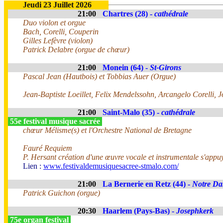
Jeudi 23 Juillet 2026
21:00
Chartres (28) -
cathédrale
Duo violon et orgue
Bach, Corelli, Couperin
Gilles Lefèvre (violon)
Patrick Delabre (orgue de chœur)
21:00
Monein (64) -
St-Girons
Pascal Jean (Hautbois) et Tobbias Auer (Orgue)
Jean-Baptiste Loeillet, Felix Mendelssohn, Arcangelo Corelli, 
21:00
Saint-Malo (35) -
cathédrale
55e festival musique sacrée
chœur Mélisme(s) et l'Orchestre National de Bretagne
Fauré Requiem
P. Hersant création d'une œuvre vocale et instrumentale s'appuy
Lien :
www.festivaldemusiquesacree-stmalo.com/
21:00
La Bernerie en Retz (44) -
Notre Da
Patrick Guichon (orgue)
20:30
Haarlem (Pays-Bas) -
Josephkerk
75e organ festival