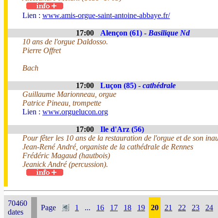
Lien :
www.amis-orgue-saint-antoine-abbaye.fr/
17:00
Alençon (61) -
Basilique Nd
10 ans de l'orgue Daldosso.
Pierre Offret
Bach
17:00
Luçon (85) -
cathédrale
Guillaume Marionneau, orgue
Patrice Pineau, trompette
Lien :
www.orguelucon.org
17:00
Ile d'Arz (56)
Pour fêter les 10 ans de la restauration de l'orgue et de son ina
Jean-René André, organiste de la cathédrale de Rennes
Frédéric Magaud (hautbois)
Jeanick André (percussion).
70460
Page
1
...
16
17
18
19
20
21
22
23
24
dates