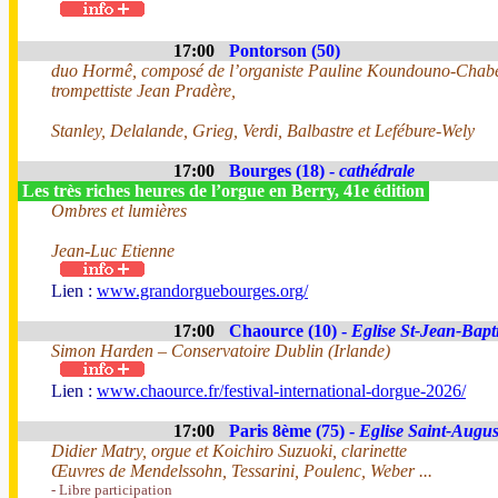
17:00
Pontorson (50)
duo Hormê, composé de l’organiste Pauline Koundouno-Chabe
trompettiste Jean Pradère,
Stanley, Delalande, Grieg, Verdi, Balbastre et Lefébure-Wely
17:00
Bourges (18) -
cathédrale
Les très riches heures de l’orgue en Berry, 41e édition
Ombres et lumières
Jean-Luc Etienne
Lien :
www.grandorguebourges.org/
17:00
Chaource (10) -
Eglise St-Jean-Bapti
Simon Harden – Conservatoire Dublin (Irlande)
Lien :
www.chaource.fr/festival-international-dorgue-2026/
17:00
Paris 8ème (75) -
Eglise Saint-Augus
Didier Matry, orgue et Koichiro Suzuoki, clarinette
Œuvres de Mendelssohn, Tessarini, Poulenc, Weber ...
- Libre participation