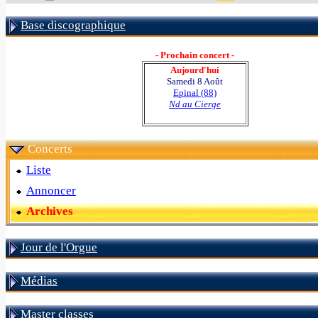
Base discographique
- Prochain concert -
Aujourd'hui
Samedi 8 Août
Epinal (88)
Nd au Cierge
Concerts
Liste
Annoncer
Archives
Jour de l'Orgue
Médias
Master classes