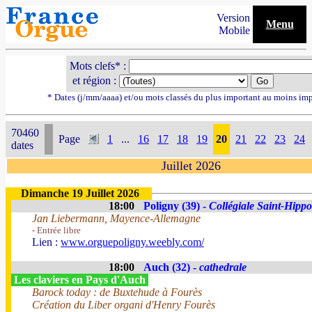
Version
Menu
Mobile
Mots clefs* :
et région :
* Dates (j/mm/aaaa) et/ou mots classés du plus important au moins im
70460
Page
1
...
16
17
18
19
20
21
22
23
24
dates
Juillet 2026
Dimanche 19 Juillet 2026
18:00
Poligny (39) -
Collégiale Saint-Hippo
Jan Liebermann, Mayence-Allemagne
- Entrée libre
Lien :
www.orguepoligny.weebly.com/
18:00
Auch (32) -
cathedrale
Les claviers en Pays d'Auch
Barock today : de Buxtehude à Fourès
Création du Liber organi d'Henry Fourès