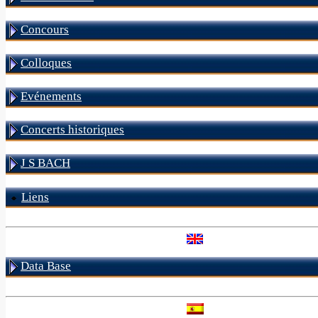
Concours
Colloques
Evénements
Concerts historiques
J S BACH
Liens
Data Base