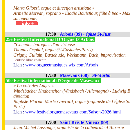
Marta Gliozzi, orgue et direction artistique •
Armelle Morvan, soprano • Élodie Bouleftour, flûte à bec • Ma
sacqueboute.
17:30
Arbois (39) -
église St-Just
25e Festival International D’Orgue D’Arbois
”Chemins baroques d'un virtuose”
Thomas Ospital, orgue (St-Eustache-Paris)
Grigny, Guilain, Buxtehude, Weckmann, Bach, improvisation
- entrée libre collecte
Lien :
www.orgueetmusiques.wix.com/Arbois
17:30
Masevaux (68) -
St-Martin
50e Festival international d'Orgue de Masevaux
« La voix des Anges »
Windsbacher Knabenchor (Windsbach / Allemagne) - Ludwig 
direction
Baptiste-Florian Marle-Ouvrard, orgue (organiste de l’église Sa
Paris)
Lien :
www.festivalorguemasevaux.com/Saison-2026.html
17:00
Saint-Bris-le-Vineux (89)
Jean-Michel Lassauge, organiste de la cathédrale d’Auxerre