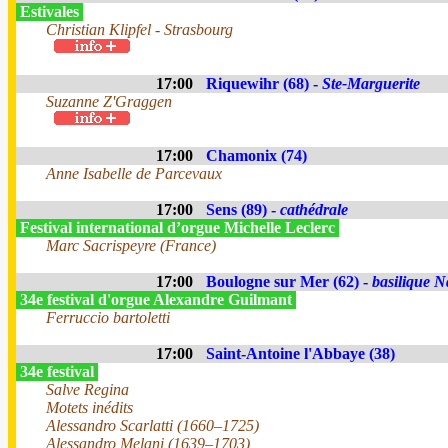
Estivales
Christian Klipfel - Strasbourg
17:00
Riquewihr (68) -
Ste-Marguerite
Suzanne Z'Graggen
17:00
Chamonix (74)
Anne Isabelle de Parcevaux
17:00
Sens (89) -
cathédrale
Festival international d’orgue Michelle Leclerc
Marc Sacrispeyre (France)
17:00
Boulogne sur Mer (62) -
basilique N
34e festival d'orgue Alexandre Guilmant
Ferruccio bartoletti
17:00
Saint-Antoine l'Abbaye (38)
34e festival
Salve Regina
Motets inédits
Alessandro Scarlatti (1660–1725)
Alessandro Melani (1639–1703)