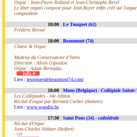
Orgue : Jean-Pierre Rolland et Jean-Christophe Revel
Le liber organi composé pour Jean Boyer enfin créé sur l'orgue
compositeur
18:00
Le Touquet (62)
Frédéric Rivoal
18:00
Beaumont (74)
Chœur & Orgue
Maitrise du Conservatoire d’Istres
Direction : Alexis Gipoulou
Orgue : Adam Bernadac.
Lien :
lesorguesdebeaumont74.com/
18:00
Mons (Belgique) -
Collégiale Saint
Les Collégiades - 34e édition
Récital d'orgue par Bernard Carlier (titulaire)
Lien :
www.waudru.be
17:30
Saint Pons (34) -
cathédrale
Récital d'Orgue
Jean-Charles Ablitzer (Belfort)
- 12€