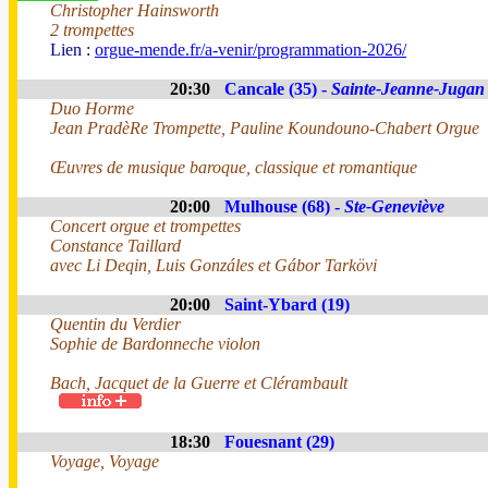
Christopher Hainsworth
2 trompettes
Lien :
orgue-mende.fr/a-venir/programmation-2026/
20:30
Cancale (35) -
Sainte-Jeanne-Jugan
Duo Horme
Jean PradèRe Trompette, Pauline Koundouno-Chabert Orgue
Œuvres de musique baroque, classique et romantique
20:00
Mulhouse (68) -
Ste-Geneviève
Concert orgue et trompettes
Constance Taillard
avec Li Deqin, Luis Gonzáles et Gábor Tarkövi
20:00
Saint-Ybard (19)
Quentin du Verdier
Sophie de Bardonneche violon
Bach, Jacquet de la Guerre et Clérambault
18:30
Fouesnant (29)
Voyage, Voyage