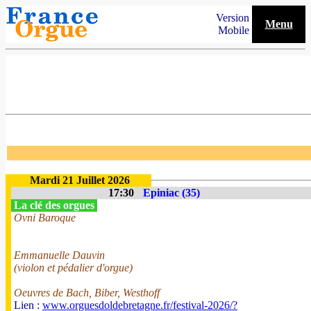
Version
Menu
Mobile
Mardi 21 Juillet 2026
17:30
Epiniac (35)
La clé des orgues
Ovni Baroque
Emmanuelle Dauvin
(violon et pédalier d'orgue)
Oeuvres de Bach, Biber, Westhoff
Lien :
www.orguesdoldebretagne.fr/festival-2026/?