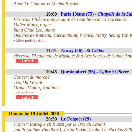
Anne Le Coutour et Michel Boedec
16:00
Paris 13ème (75) -
Chapelle de la Sal
Festivals 140ème anniversaire de l'Amitié Franco-Coréenne.
Didier Matry, orgue
Sung Chae Lee, piano
Oeuvres de Rameau, Clérambault, Franck, Matry, Seung Yon K
- Libre participation
11:15
Auray (56) -
St-Gildas
élèves de l'Académie de Musique & d'Arts Sacrés de Sainte An
10:45
Questembert (56) -
Eglise St Pierre
Concert du marché
Trio Du Levant
Orgue, Violon, Hautbois
- entrée libre
Dimanche 19 Juillet 2026
20:30
Le Folgoët (29)
Concert Baroque en Breizh par le Trio du Levant
Judith Laithier (hautbois), Justin Paviot (violon) et Nicolas Kilh