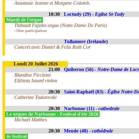
Anastasie Jeanne et Morgane Colomb.
10:30
Loctudy (29) -
Eglise St-Tudy
Mardi de l'orgue
Thibault Fajoles orgue (Notre-Dame De Paris)
- libre participation
Tullamore (Irelande)
Concert avec Daniel & Felix Roth Cor
Lundi 20 Juillet 2026
21:00
Quiberon (56) -
Notre-Dame de Loc
Blandine Piccinini
Elzbieta Isnard violon
20:30
Saint-Raphaël (83) -
Église Notre-Da
Catherine Todorovski
20:30
Narbonne (11) -
cathedrale
Le orgues de Narbonne - Festival d'été 2026
Michaël Matthes
20:30
Mende (48) -
cathédrale
4e festival