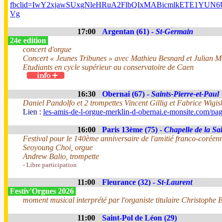
fbclid=IwY2xjawSUxgNleHRuA2FlbQIxMABicmlkETE1Y
Vg
17:00
Argentan (61) -
St-Germain
24e edition
concert d'orgue
Concert « Jeunes Tribunes » avec Mathieu Besnard et Julian 
Etudiants en cycle supérieur au conservatoire de Caen
16:30
Obernai (67) -
Saints-Pierre-et-Paul
Daniel Pandolfo et 2 trompettes Vincent Gillig et Fabrice Wigis
Lien :
les-amis-de-l-orgue-merklin-d-obernai.e-monsite.com/pa
16:00
Paris 13ème (75) -
Chapelle de la Sal
Festival pour le 140ème anniversaire de l'amitié franco-coréen
Seoyoung Choi, orgue
Andrew Balio, trompette
- Libre participation
11:00
Fleurance (32) -
St-Laurent
Festiv'Orgues 2026
moment musical interprété par l'organiste titulaire Christophe B
11:00
Saint-Pol de Léon (29)