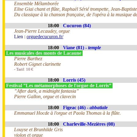
Ensemble Mélamborée
Elise Giai chant et flûte, Raphaël Sérié trompette, Jean-Baptist
Du classique à la chanson française, de l'opéra à la musique de
18:00
Cucuron (84)
Jean-Pierre Lecaudey, orgue
Lien :
orguedecucuron.fr/
18:00
Viane (81) -
temple
Les musicales des monts de Lacaune
Pierre Barthez
Robert Gignet clarinette
- Tarif: 10 €
18:00
Lorris (45)
Festival ”Les métamorphoses de l'orgue de Lorris”
”After dark, a midnight fantasia”
Pierre Gallon, orgue et clavecin
18:00
Figeac (46) -
abbatiale
Emmanuel Hocde à l'orgue et Paola Thomas à la flûte.
18:00
Charleville-Mezières (08)
Louyse et Brunhilde Gris
violon et orgue