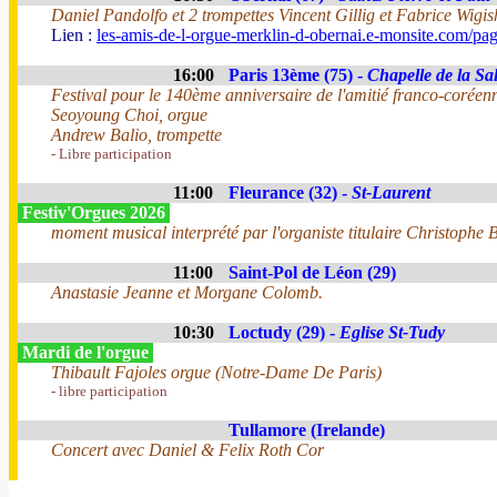
Daniel Pandolfo et 2 trompettes Vincent Gillig et Fabrice Wigis
Lien :
les-amis-de-l-orgue-merklin-d-obernai.e-monsite.com/pa
16:00
Paris 13ème (75) -
Chapelle de la Sal
Festival pour le 140ème anniversaire de l'amitié franco-coréen
Seoyoung Choi, orgue
Andrew Balio, trompette
- Libre participation
11:00
Fleurance (32) -
St-Laurent
Festiv'Orgues 2026
moment musical interprété par l'organiste titulaire Christophe B
11:00
Saint-Pol de Léon (29)
Anastasie Jeanne et Morgane Colomb.
10:30
Loctudy (29) -
Eglise St-Tudy
Mardi de l'orgue
Thibault Fajoles orgue (Notre-Dame De Paris)
- libre participation
Tullamore (Irelande)
Concert avec Daniel & Felix Roth Cor