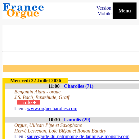
Version
Menu
Mobile
Mercredi 22 Juillet 2026
11:00
Charolles (71)
Benjamin Alard - orgue
J.S. Bach, Buxtehude, Graff
Lien :
www.orguecharolles.com
10:30
Lannilis (29)
Orgue, Uillean-Pipe et Saxophone
Hervé Lesvenan, Loïc Bléjan et Ronan Baudry
Lien :
sauvegarde-du-patrimoine-de-lannilis.e-monsite.com