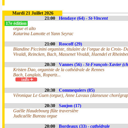
Mardi 21 Juillet 2026
21:00
Hendaye (64) -
St-Vincent
17e édition
orgue et alto
Katarina Lamotte et Yann Seyrac
21:00
Roscoff (29)
Blandine Piccinini organiste, titulaire de l’orgue de la Croix- 
Vivaldi, Reincken, Bach, Massenet Vivaldi, Haendel et Rheinber
20:30
Vannes (56) -
St-François-Xavier (ch
Kristen Dao, organiste de la cathédrale de Rennes
Bach, Langlais, Ropartz...
20:30
Commequiers (85)
Véronique Le Guen (orgue), Anne Lavaux (danseuse chorégra
20:30
Saujon (17)
Gaëlle Haudebourg flûte traversière
Judicaëlle Bureau orgue
20:00
Bordeaux (33) -
cathédrale