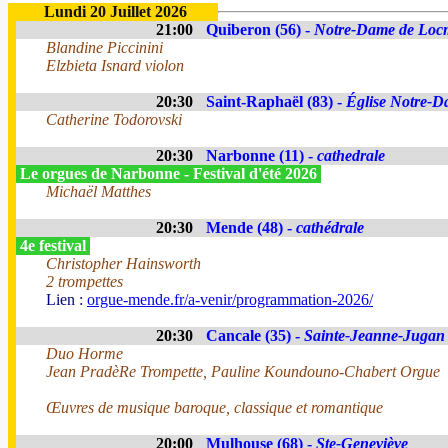
Lundi 20 Juillet 2026
21:00
Quiberon (56) -
Notre-Dame de Loc
Blandine Piccinini
Elzbieta Isnard violon
20:30
Saint-Raphaël (83) -
Église Notre-Da
Catherine Todorovski
20:30
Narbonne (11) -
cathedrale
Le orgues de Narbonne - Festival d'été 2026
Michaël Matthes
20:30
Mende (48) -
cathédrale
4e festival
Christopher Hainsworth
2 trompettes
Lien :
orgue-mende.fr/a-venir/programmation-2026/
20:30
Cancale (35) -
Sainte-Jeanne-Jugan
Duo Horme
Jean PradèRe Trompette, Pauline Koundouno-Chabert Orgue
Œuvres de musique baroque, classique et romantique
20:00
Mulhouse (68) -
Ste-Geneviève