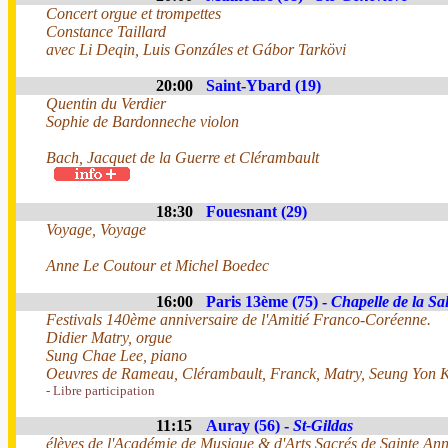
Concert orgue et trompettes
Constance Taillard
avec Li Deqin, Luis Gonzáles et Gábor Tarkövi
20:00
Saint-Ybard (19)
Quentin du Verdier
Sophie de Bardonneche violon
Bach, Jacquet de la Guerre et Clérambault
18:30
Fouesnant (29)
Voyage, Voyage
Anne Le Coutour et Michel Boedec
16:00
Paris 13ème (75) -
Chapelle de la Sal
Festivals 140ème anniversaire de l'Amitié Franco-Coréenne.
Didier Matry, orgue
Sung Chae Lee, piano
Oeuvres de Rameau, Clérambault, Franck, Matry, Seung Yon K
- Libre participation
11:15
Auray (56) -
St-Gildas
élèves de l'Académie de Musique & d'Arts Sacrés de Sainte An