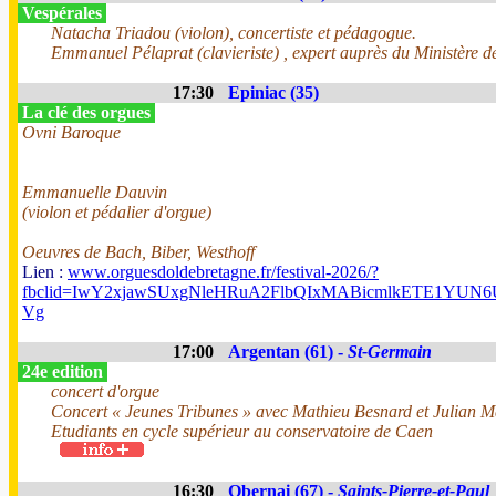
Vespérales
Natacha Triadou (violon), concertiste et pédagogue.
Emmanuel Pélaprat (clavieriste) , expert auprès du Ministère de
17:30
Epiniac (35)
La clé des orgues
Ovni Baroque
Emmanuelle Dauvin
(violon et pédalier d'orgue)
Oeuvres de Bach, Biber, Westhoff
Lien :
www.orguesdoldebretagne.fr/festival-2026/?
fbclid=IwY2xjawSUxgNleHRuA2FlbQIxMABicmlkETE1Y
Vg
17:00
Argentan (61) -
St-Germain
24e edition
concert d'orgue
Concert « Jeunes Tribunes » avec Mathieu Besnard et Julian 
Etudiants en cycle supérieur au conservatoire de Caen
16:30
Obernai (67) -
Saints-Pierre-et-Paul