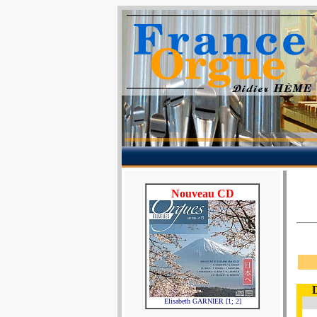
Nouveau CD
Elisabeth GARNIER [1; 2]