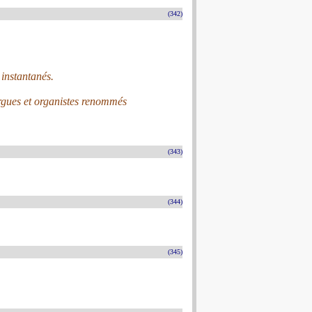
(342)
 instantanés.
gues et organistes renommés
(343)
(344)
(345)