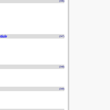
(346)
tiale
(347)
(348)
(349)