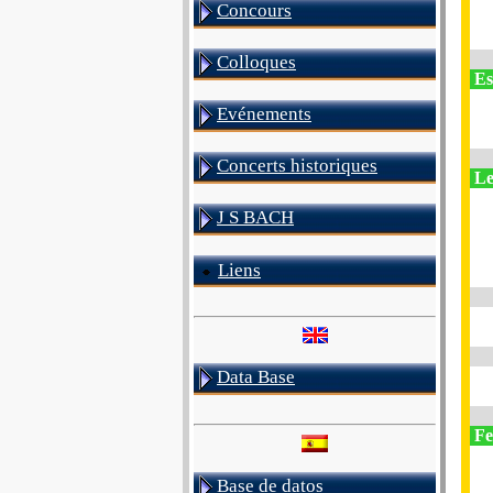
Concours
Colloques
Es
Evénements
Concerts historiques
Les
J S BACH
Liens
Data Base
Fes
Base de datos