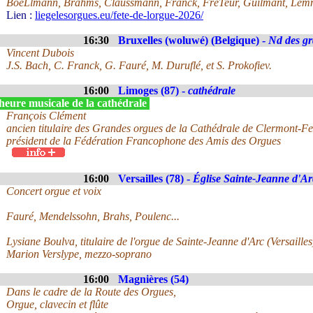
BoëLlmann, Brahms, Claussmann, Franck, FrèTeur, Guilmant, Lemm
Lien :
liegelesorgues.eu/fete-de-lorgue-2026/
16:30
Bruxelles (woluwé) (Belgique) -
Nd des gr
Vincent Dubois
J.S. Bach, C. Franck, G. Fauré, M. Duruflé, et S. Prokofiev.
16:00
Limoges (87) -
cathédrale
heure musicale de la cathédrale
François Clément
ancien titulaire des Grandes orgues de la Cathédrale de Clermont-Fe
président de la Fédération Francophone des Amis des Orgues
16:00
Versailles (78) -
Église Sainte-Jeanne d'Ar
Concert orgue et voix
Fauré, Mendelssohn, Brahs, Poulenc...
Lysiane Boulva, titulaire de l'orgue de Sainte-Jeanne d'Arc (Versailles
Marion Verslype, mezzo-soprano
16:00
Magnières (54)
Dans le cadre de la Route des Orgues,
Orgue, clavecin et flûte