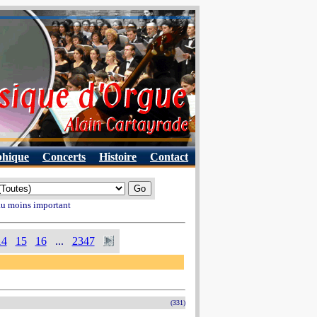
phique
Concerts
Histoire
Contact
 au moins important
14
15
16
...
2347
(331)