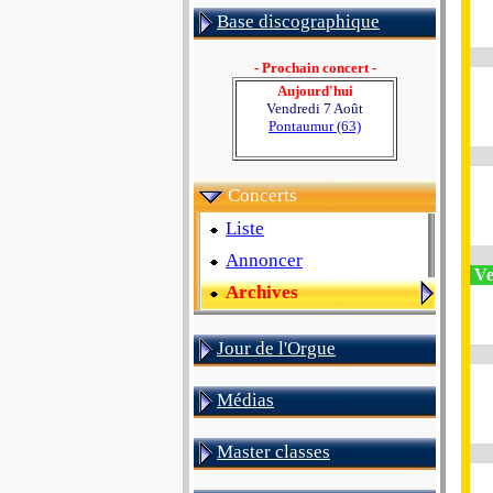
Base discographique
- Prochain concert -
Aujourd'hui
Vendredi 7 Août
Pontaumur (63)
Concerts
Liste
Annoncer
Ve
Archives
Jour de l'Orgue
Médias
Master classes