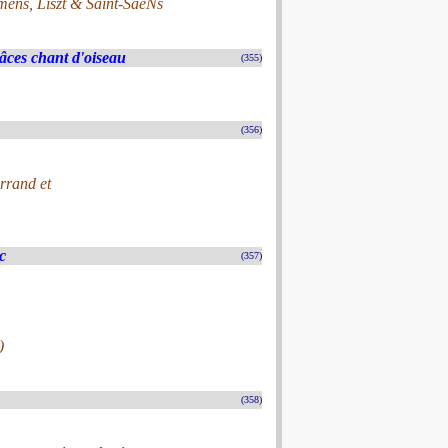
ens, Liszt & Saint-SaëNs
âces chant d'oiseau
(355)
(356)
rrand et
c
(357)
)
(358)