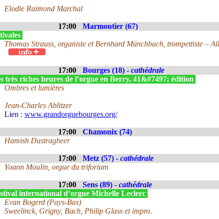
Elodie Raimond Marchal
17:00
Marmoutier (67)
tivales
Thomas Strauss, organiste et Bernhard Münchbach, trompettiste – A
17:00
Bourges (18) -
cathédrale
 très riches heures de l’orgue en Berry, 41&#7497; édition
Ombres et lumières
Jean-Charles Ablitzer
Lien :
www.grandorguebourges.org/
17:00
Chamonix (74)
Hamish Dustragheer
17:00
Metz (57) -
cathédrale
Yoann Moulin, orgue du triforium
17:00
Sens (89) -
cathédrale
tival international d’orgue Michelle Leclerc
Evan Bogerd (Pays-Bas)
Sweelinck, Grigny, Bach, Philip Glass et impro.