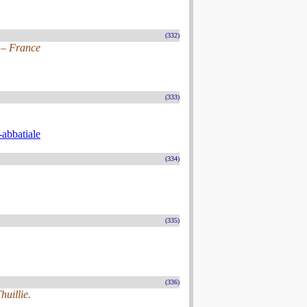
(332)
 – France
(333)
-abbatiale
(334)
(335)
(336)
huillie.