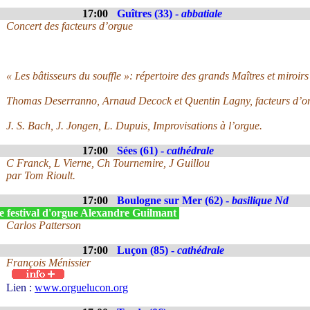
17:00
Guîtres (33) -
abbatiale
Concert des facteurs d’orgue
« Les bâtisseurs du souffle »: répertoire des grands Maîtres et miroirs
Thomas Deserranno, Arnaud Decock et Quentin Lagny, facteurs d’or
J. S. Bach, J. Jongen, L. Dupuis, Improvisations à l’orgue.
17:00
Sées (61) -
cathédrale
C Franck, L Vierne, Ch Tournemire, J Guillou
par Tom Rioult.
17:00
Boulogne sur Mer (62) -
basilique Nd
e festival d'orgue Alexandre Guilmant
Carlos Patterson
17:00
Luçon (85) -
cathédrale
François Ménissier
Lien :
www.orguelucon.org