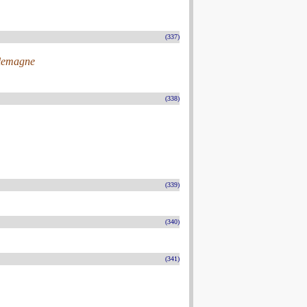
(337)
llemagne
(338)
(339)
(340)
(341)