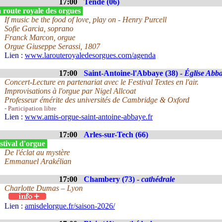
17:00
Tende (06)
 route royale des orgues
If music be the food of love, play on - Henry Purcell
Sofie Garcia, soprano
Franck Marcon, orgue
Orgue Giuseppe Serassi, 1807
Lien :
www.larouteroyaledesorgues.com/agenda
17:00
Saint-Antoine-l'Abbaye (38) -
Église Abba
Concert-Lecture en partenariat avec le Festival Textes en l'air.
Improvisations à l'orgue par Nigel Allcoat
Professeur émérite des universités de Cambridge & Oxford
- Participation libre
Lien :
www.amis-orgue-saint-antoine-abbaye.fr
17:00
Arles-sur-Tech (66)
stival d'orgue
De l'éclat au mystère
Emmanuel Arakélian
17:00
Chambery (73) -
cathédrale
Charlotte Dumas – Lyon
Lien :
amisdelorgue.fr/saison-2026/