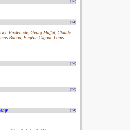
(350)
(351)
trich Buxtehude, Georg Muffat, Claude
homas Babou, Eugène Gigout, Louis
(352)
(353)
lemy
(354)