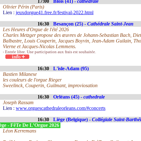
17:00
Blois (41) -
cathédrale
Olivier Périn (Paris)
Lien :
jeuxdorgue41.free.fr/festival-2022.html
16:30
Besançon (25) -
Cathédrale Saint-Jean
Les Heures d'Orgue de l'été 2026
Charles Metzger propose des œuvres de Johann-Sebastian Bach, Die
Balbastre, Louis Couperin, Jacques Boyvin, Jean-Adam Guilain, T
Vierne et Jacques-Nicolas Lemmens.
- Entrée libre. Une participation aux frais est souhaitée.
16:30
L'isle-Adam (95)
Bastien Milanese
les couleurs de l'orgue Rieger
Sweelinck, Couperin, Guilmant, improviosation
16:30
Orléans (45) -
cathedrale
Joseph Rassam
Lien :
www.orguescathedraleorleans.com/#concerts
16:30
Liège (Belgique) -
Collégiale Saint-Barthé
ège - FêTe De L’Orgue 2026
Léon Kerremans