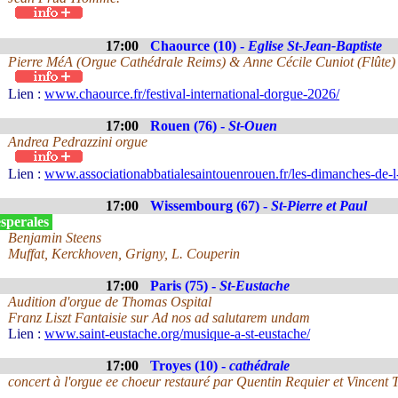
17:00
Chaource (10) -
Eglise St-Jean-Baptiste
Pierre MéA (Orgue Cathédrale Reims) & Anne Cécile Cuniot (Flûte)
Lien :
www.chaource.fr/festival-international-dorgue-2026/
17:00
Rouen (76) -
St-Ouen
Andrea Pedrazzini orgue
Lien :
www.associationabbatialesaintouenrouen.fr/les-dimanches-de-l
17:00
Wissembourg (67) -
St-Pierre et Paul
sperales
Benjamin Steens
Muffat, Kerckhoven, Grigny, L. Couperin
17:00
Paris (75) -
St-Eustache
Audition d'orgue de Thomas Ospital
Franz Liszt Fantaisie sur Ad nos ad salutarem undam
Lien :
www.saint-eustache.org/musique-a-st-eustache/
17:00
Troyes (10) -
cathédrale
concert à l'orgue ee choeur restauré par Quentin Requier et Vincent T