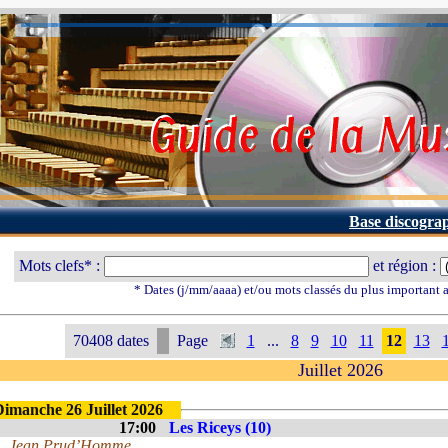
Base discogra
Mots clefs* :
et région :
* Dates (j/mm/aaaa) et/ou mots classés du plus important
70408 dates
Page
1
...
8
9
10
11
12
13
Juillet 2026
Dimanche 26 Juillet 2026
17:00
Les Riceys (10)
Jean Prud’Homme.