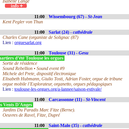
Isabelle Lange
11:00
Wissembourg (67) -
St-Jean
Kent Pegler von Thun
11:00
Sarlat (24) -
cathédrale
Charles Cane (organiste de Solignac (87)
Lien :
orguesarlat.org
11:00
Toulouse (31) -
Gesu
rtiers d’été Toulouse les orgues
Sortie de résidence
Sound Rebellion • Sound event #9
Michele del Prete, dispositif électronique
Elisabeth Hubmann, Giulio Tosti, Adrian Foster, orgue de tribune
orgue mobile l’Explorateur, organetto, orgues pédagogiques
Lien :
toulouse-les-orgues.org/a-lannee/saison-estivale/
11:00
Carcassonne (11) -
St-Vincent
s Vents D'Anges
Jardins Du Paradis Marc Fitze (Berne).
Oeuvres de Ravel, Fitze, Dupré
11:00
Saint-Malo (35) -
cathédrale