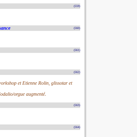
(559)
sance
(560)
(561)
(562)
workshop et Etienne Rolin, glissotar et
 Modalio/orgue augmenté.
(563)
(564)