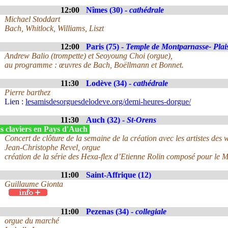
12:00
Nîmes (30) -
cathédrale
Michael Stoddart
Bach, Whitlock, Williams, Liszt
12:00
Paris (75) -
Temple de Montparnasse- Plai
Andrew Balio (trompette) et Seoyoung Choi (orgue),
au programme : œuvres de Bach, Boëllmann et Bonnet.
11:30
Lodève (34) -
cathédrale
Pierre barthez
Lien :
lesamisdesorguesdelodeve.org/demi-heures-dorgue/
11:30
Auch (32) -
St-Orens
s claviers en Pays d'Auch
Concert de clôture de la semaine de la création avec les artistes des 
Jean-Christophe Revel, orgue
création de la série des Hexa-flex d’Etienne Rolin composé pour le
11:00
Saint-Affrique (12)
Guillaume Gionta
11:00
Pezenas (34) -
collegiale
orgue du marché