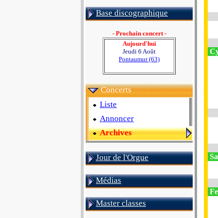
Base discographique
- Prochain concert -
Aujourd'hui
Cy
Jeudi 6 Août
Pontaumur (63)
Concerts
Liste
Annoncer
Archives
Sa
Jour de l'Orgue
Médias
Fe
Master classes