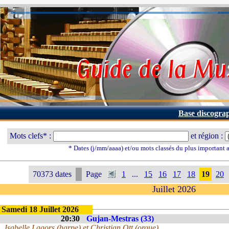
Base discogra
Mots clefs* :
et région :
* Dates (j/mm/aaaa) et/ou mots classés du plus important
70373 dates
Page
1
...
15
16
17
18
19
20
Juillet 2026
Samedi 18 Juillet 2026
20:30
Gujan-Mestras (33)
Isabelle Lagors (harpe) et Christian Ott (orgue)