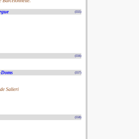
e Barcelonnette.
rgue
(555)
(556)
s-Doms
(557)
e Salieri
(558)