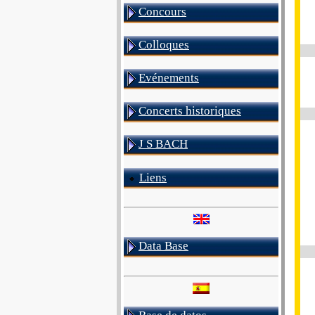
Concours
Colloques
Evénements
Concerts historiques
J S BACH
Liens
Data Base