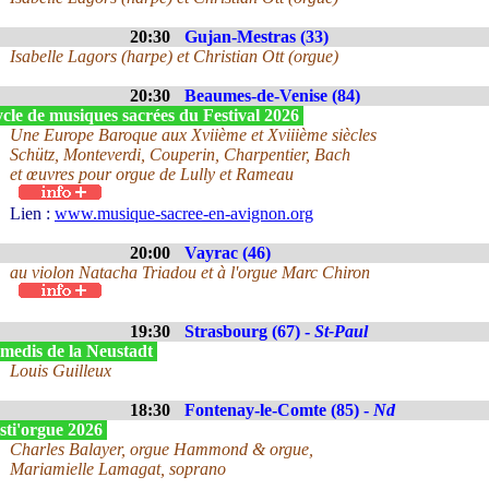
20:30
Gujan-Mestras (33)
Isabelle Lagors (harpe) et Christian Ott (orgue)
20:30
Beaumes-de-Venise (84)
cle de musiques sacrées du Festival 2026
Une Europe Baroque aux Xviième et Xviiième siècles
Schütz, Monteverdi, Couperin, Charpentier, Bach
et œuvres pour orgue de Lully et Rameau
Lien :
www.musique-sacree-en-avignon.org
20:00
Vayrac (46)
au violon Natacha Triadou et à l'orgue Marc Chiron
19:30
Strasbourg (67) -
St-Paul
medis de la Neustadt
Louis Guilleux
18:30
Fontenay-le-Comte (85) -
Nd
sti'orgue 2026
Charles Balayer, orgue Hammond & orgue,
Mariamielle Lamagat, soprano