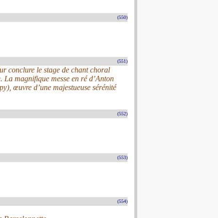
(550)
(551)
 conclure le stage de chant choral
ce. La magnifique messe en ré d’Anton
py), œuvre d’une majestueuse sérénité
(552)
(553)
(554)