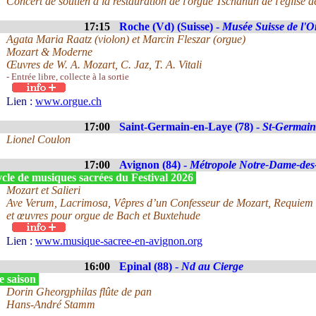
Concert de soutien à la restauration de l'orgue Tschanun de l'église d
17:15
Roche (Vd) (Suisse) -
Musée Suisse de l'O
Agata Maria Raatz (violon) et Marcin Fleszar (orgue)
Mozart & Moderne
Œuvres de W. A. Mozart, C. Jaz, T. A. Vitali
- Entrée libre, collecte à la sortie
Lien :
www.orgue.ch
17:00
Saint-Germain-en-Laye (78) -
St-Germain
Lionel Coulon
17:00
Avignon (84) -
Métropole Notre-Dame-de
cle de musiques sacrées du Festival 2026
Mozart et Salieri
Ave Verum, Lacrimosa, Vêpres d’un Confesseur de Mozart, Requiem d
et œuvres pour orgue de Bach et Buxtehude
Lien :
www.musique-sacree-en-avignon.org
16:00
Epinal (88) -
Nd au Cierge
e saison
Dorin Gheorgphilas flûte de pan
Hans-André Stamm