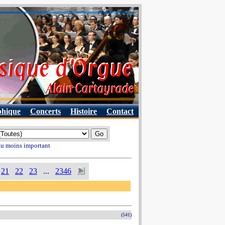
phique
Concerts
Histoire
Contact
 au moins important
21
22
23
...
2346
(541)