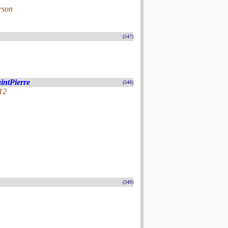
rson
(547)
aintPierre
(548)
12
(549)