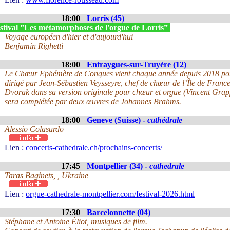
18:00
Lorris (45)
stival ”Les métamorphoses de l'orgue de Lorris”
Voyage européen d'hier et d'aujourd'hui
Benjamin Righetti
18:00
Entraygues-sur-Truyère (12)
Le Chœur Ephémère de Conques vient chaque année depuis 2018 pour
dirigé par Jean-Sébastien Veysseyre, chef de chœur de l’Île de Fran
Dvorak dans sa version originale pour chœur et orgue (Vincent Grap
sera complétée par deux œuvres de Johannes Brahms.
18:00
Geneve (Suisse) -
cathédrale
Alessio Colasurdo
Lien :
concerts-cathedrale.ch/prochains-concerts/
17:45
Montpellier (34) -
cathedrale
Taras Baginets, , Ukraine
Lien :
orgue-cathedrale-montpellier.com/festival-2026.html
17:30
Barcelonnette (04)
Stéphane et Antoine Éliot, musiques de film.