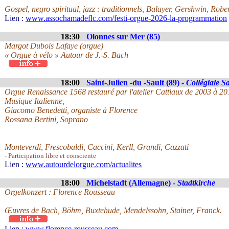
Gospel, negro spiritual, jazz : traditionnels, Balayer, Gershwin, Robe
Lien :
www.assochamadeflc.com/festi-orgue-2026-la-programmation
18:30
Olonnes sur Mer (85)
Margot Dubois Lafaye (orgue)
« Orgue à vélo » Autour de J.-S. Bach
18:00
Saint-Julien -du -Sault (89) -
Collégiale S
Orgue Renaissance 1568 restauré par l'atelier Cattiaux de 2003 à 20
Musique Italienne,
Giacomo Benedetti, organiste à Florence
Rossana Bertini, Soprano
Monteverdi, Frescobaldi, Caccini, Kerll, Grandi, Cazzati
- Participation libre et consciente
Lien :
www.autourdelorgue.com/actualites
18:00
Michelstadt (Allemagne) -
Stadtkirche
Orgelkonzert : Florence Rousseau
Œuvres de Bach, Böhm, Buxtehude, Mendelssohn, Stainer, Franck.
Lien :
www.florence-rousseau.com