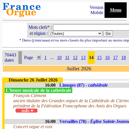
Version
Menu
Mobile
Mots clefs* :
et région :
* Dates (j/mm/aaaa) et/ou mots classés du plus important au moins imp
70443
Page
1
...
10
11
12
13
14
15
16
17
18
dates
Juillet 2026
Dimanche 26 Juillet 2026
16:00
Limoges (87) -
cathédrale
L'heure musicale de la cathédrale
François Clément
ancien titulaire des Grandes orgues de la Cathédrale de Clerm
président de la Fédération Francophone des Amis des Orgues
16:00
Versailles (78) -
Église Sainte-Jeann
Concert orgue et voix