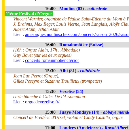
16:00
Moulins (03) -
cathédrale
11ème Festival d’Orgue
Vincent Warnier, organiste de l'église Saint-Etienne du Mont à 
J. Brahms, Max Reger, Louis Vierne, Jean Langlais, Aloÿs Cl
Albert Alain, Jehan Alain
Lien :
amisorguesmoulins.chez.com/concerts/saison_2026/sais
16:00
Romainmôtier (Suisse)
(16h : Orgue Alain, 17h : Abbatiale)
Guy Bovet (sur les deux orgues)
Lien :
concerts-romainmotier.ch/cior
15:30
Albi (81) -
cathédrale
Jean Luc Perrot (Orgue),
Gilles Peseyre et Suzanne Trouilleux (trompettes)
15:30
Vezelise (54)
carte blanche à Gilles De l’Assomption
Lien :
orguedevezelise.fr/
15:00
Juaye-Mondaye (14) -
abbaye mond
Concert de Frédéric d'Ursel, violon et Cindy Castillo, orgue
11:00
Londres (Angleterre) -
Royal Albert