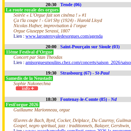
20:30
Tende (06)
La route royale des orgues
Soirée « L’Orgue fait son cinéma ! » #1
Ça t'la coupe ! - Girl Shy (1924) - Harold Lloyd
Nicolas Hafner, improvisation à l’orgue
Orgue Giuseppe Serassi, 1807
Lien :
www.larouteroyaledesorgues.com/agenda
20:00
Saint-Pourçain sur Sioule (03)
11ème Festival d’Orgue
Concert par Stan Theodas
Lien :
amisorguesmoulins.chez.com/concerts/saison_2026/sais
19:30
Strasbourg (67) -
St-Paul
Samedis de la Neustadt
Sophie Nakonechna
18:30
Fontenay-le-Comte (85) -
Nd
Festi'orgue 2026
Guillaume Marionneau, orgue
Œuvres de Bach, Byrd, Cocker, Delplace, Du Caurroy, Guilman
Gospel, negro spiritual, jazz : traditionnels, Balayer, Gershwin
Lien :
www.assochamadeflc.com/festi-orgue-2026-la-programm