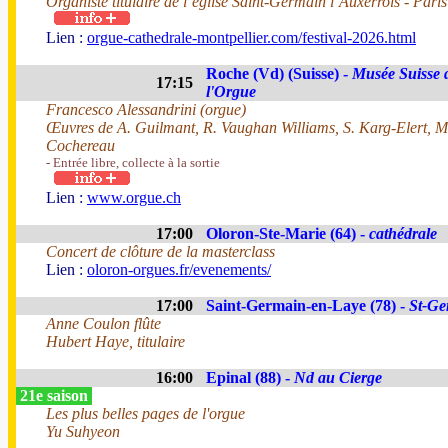
Organiste titulaire de l’église Saint-Germain l’Auxerrois - Paris
Lien :
orgue-cathedrale-montpellier.com/festival-2026.html
Roche (Vd) (Suisse) -
Musée Suisse 
17:15
l'Orgue
Francesco Alessandrini (orgue)
Œuvres de A. Guilmant, R. Vaughan Williams, S. Karg-Elert, M.
Cochereau
- Entrée libre, collecte à la sortie
Lien :
www.orgue.ch
17:00
Oloron-Ste-Marie (64) -
cathédrale
Concert de clôture de la masterclass
Lien :
oloron-orgues.fr/evenements/
17:00
Saint-Germain-en-Laye (78) -
St-Ge
Anne Coulon flûte
Hubert Haye, titulaire
16:00
Epinal (88) -
Nd au Cierge
21e saison
Les plus belles pages de l'orgue
Yu Suhyeon