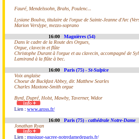
Fauré, Mendelssohn, Brahs, Poulenc...
Lysiane Boulva, titulaire de l'orgue de Sainte-Jeanne d'Arc (Vers
Marion Verslype, mezzo-soprano
16:00
Magnières (54)
Dans le cadre de la Route des Orgues,
Orgue, clavecin et flûte
Christophe Durant à l'orgue et au clavecin, accompagné de Syl
Lamirand à la flûte à bec.
16:00
Paris (75) -
St-Sulpice
Voix anglaise
Choeur de Buckfast Abbey, dir. Matthew Searles
Charles Maxtone-Smith orgue
Byrd, Dupré, Holst, Mawby, Taverner, Widor
Lien :
www.aross.fr/
16:00
Paris (75) -
cathédrale Notre-Dame
Jonathan Ryan
Lien :
musique-sacree-notredamedeparis.fr/