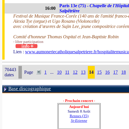
Paris 13e (75) -
Chapelle de l'Hôpital
16:00
Salpêtrière
Festival de Musique France-Corée (140 ans de l'amitié franco
Alexia Tye (orgue) et Ugo Rosano (Violoncelle)
avec création d’œuvres de Sujin Lee, jeune compositrice corée
Comité d'honneur Thomas Ospital et Jean-Baptiste Robin
- libre participation
Lien :
www.aumoneriecatholiquesalpetriere.fr/hospitalitemusica
70443
Page
1
...
10
11
12
13
14
15
16
17
18
dates
Base discographique
- Prochain concert -
Aujourd'hui
Samedi 8 Août
Rennes (35)
St-Etienne