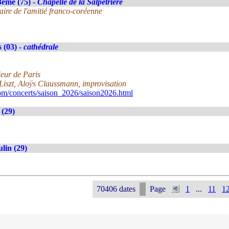
3ème (75) -
Chapelle de la Salpêtrière
aire de l'amitié franco-coréenne
 (03) -
cathédrale
eur de Paris
Liszt, Aloÿs Claussmann, improvisation
om/concerts/saison_2026/saison2026.html
(29)
lin (29)
70406 dates
Page
1
...
11
1