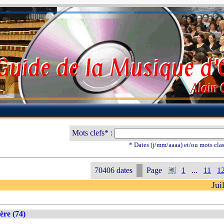
Mots clefs* :
* Dates (j/mm/aaaa) et/ou mots cla
70406 dates
Page
1
...
11
1
Jui
ère (74)