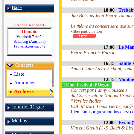
Base
18:00
Trébabu
discographique
duo Brestois Jean-Pierre Tanguy
- Prochain concert -
Le thème du concert sera axé sur 
Demain
- libre participation
Vendredi 7 Août
Salzburg (Autriche)
Franziskanerkirche
17:00
Le Mans
Pierre François Purson
16:15
Sainte-
Concerts
Anne-Claire Auvray, chant, souten
Liste
12:15
Moulins
Annoncer
11ème Festival d’Orgue
Concert par Fanny Cousseau
Archives
du Conservatoire National Supér
”Vers les étoiles”
Jour de l'Orgue
W.A. Mozart, Louis Vierne, Aloÿ
Lien :
amisorguesmoulins.chez.c
Médias
12:00
Evian (
Vincent Greub (J.-S. Bach & Lisz