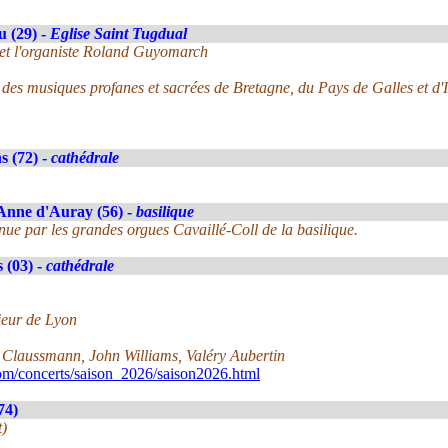
 (29) -
Eglise Saint Tugdual
 et l'organiste Roland Guyomarch
des musiques profanes et sacrées de Bretagne, du Pays de Galles et d'
 (72) -
cathédrale
Anne d'Auray (56) -
basilique
ue par les grandes orgues Cavaillé-Coll de la basilique.
 (03) -
cathédrale
ieur de Lyon
s Claussmann, John Williams, Valéry Aubertin
om/concerts/saison_2026/saison2026.html
74)
t)