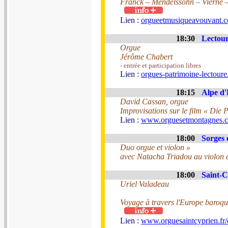
Franck – Mendelssohn – Vierne 
Lien :
orgueetmusiqueavouvant.
18:30
Lectour
Orgue
Jérôme Chabert
- entrée et participation libres
Lien :
orgues-patrimoine-lectoure.
18:15
Alpe d'
David Cassan, orgue
Improvisations sur le film « Die 
Lien :
www.orguesetmontagnes.
18:00
Sorges 
Duo orgue et violon »
avec Natacha Triadou au violon e
18:00
Saint-C
Uriel Valadeau
Voyage à travers l'Europe baroq
Lien :
www.orguesaintcyprien.fr