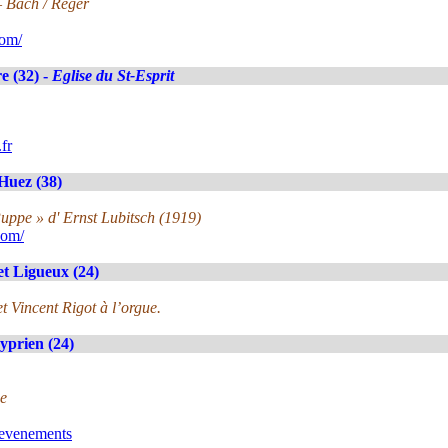
– Bach / Reger
com/
e (32) -
Eglise du St-Esprit
fr
Huez (38)
Puppe » d' Ernst Lubitsch (1919)
com/
et Ligueux (24)
t Vincent Rigot à l’orgue.
yprien (24)
ue
/evenements