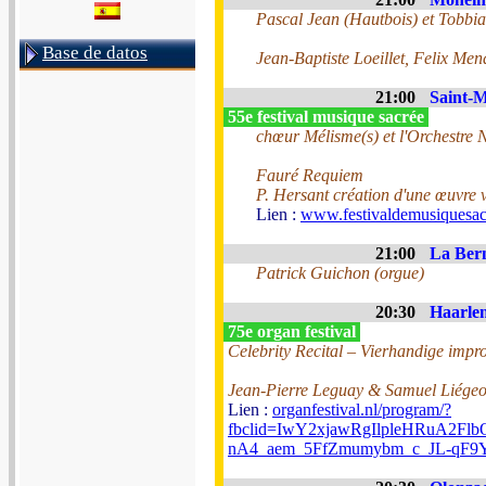
Pascal Jean (Hautbois) et Tobbi
Base de datos
Jean-Baptiste Loeillet, Felix Me
21:00
Saint-M
55e festival musique sacrée
chœur Mélisme(s) et l'Orchestre 
Fauré Requiem
P. Hersant création d'une œuvre v
Lien :
www.festivaldemusiquesac
21:00
La Bern
Patrick Guichon (orgue)
20:30
Haarlem
75e organ festival
Celebrity Recital – Vierhandige impro
Jean-Pierre Leguay & Samuel Liége
Lien :
organfestival.nl/program/?
fbclid=IwY2xjawRgIlpleHRuA2
nA4_aem_5FfZmumybm_c_JL-qF9