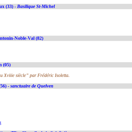
x (33) -
Basilique St-Michel
ntonin-Noble-Val (82)
 (05)
Xviiie siècle” par Frédéric Isoletta.
56) -
sanctuaire de Quelven
g