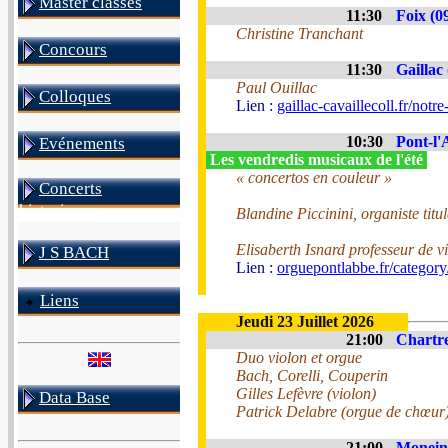
Master classes
11:30
Foix (0
Christine Tranchant
Concours
11:30
Gaillac 
Paul Ouillac
Colloques
Lien :
gaillac-cavaillecoll.fr/notr
10:30
Pont-l'
Evénements
Les vendredis musicaux de l'été
« concertos en couleur »
Concerts
historiques
Blandine Piccinini, organiste tit
Elisaberth Isnard professeur de v
J S BACH
Lien :
orguepontlabbe.fr/category/
Liens
Jeudi 23 Juillet 2026
21:00
Chartre
Duo violon et orgue
Bach, Corelli, Couperin
Gilles Lefèvre (violon)
Data Base
Patrick Delabre (orgue de chœur
21:00
Monein 