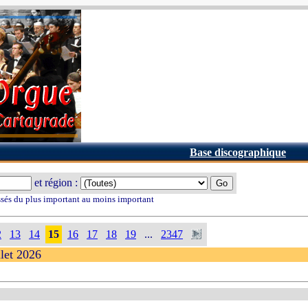
Base discographique
et région :
ssés du plus important au moins important
2
13
14
15
16
17
18
19
...
2347
llet 2026