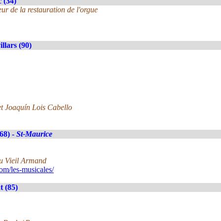
 (34)
ur de la restauration de l'orgue
llars (90)
et Joaquín Lois Cabello
(68) -
St-Maurice
u Vieil Armand
m/les-musicales/
 (85)