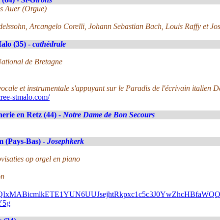
as Auer (Orgue)
ndelssohn, Arcangelo Corelli, Johann Sebastian Bach, Louis Raffy et Jo
alo (35) -
cathédrale
National de Bretagne
ocale et instrumentale s'appuyant sur le Paradis de l'écrivain italien D
ree-stmalo.com/
erie en Retz (44) -
Notre Dame de Bon Secours
 (Pays-Bas) -
Josephkerk
visaties op orgel en piano
on
FlbQIxMABicmlkETE1YUN6UUJsejhtRkpxc1c5c3J0YwZhcHBfa
Y5g