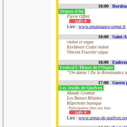
18:00
Bordeau
Orgues d'été
Pierre Offret
Lien :
www.renaissance-orgue.fr
18:00
Saint-A
violon et orgue
Keridwen Codet violon
Vincent Feuvrier orgue
18:00
Embrun
Festival L’Heure de l’Orgue
”On danse ! De la Renaissance au 
17:00
Guern (
Les Jeudis de Quelven
Maude Gratton
Les Basses Réunies
Répertoire baroque
- Participation libre aux frais
Lien :
www.orgue-de-quelven.or