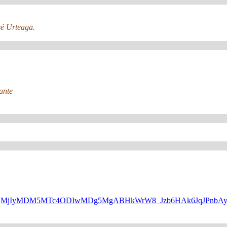
sé Urteaga.
ante
WQQMjIyMDM5MTc4ODIwMDg5MgABHkWrW8_Jzb6HAk6JqJPnbAyP