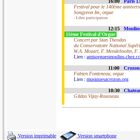
16:00
Paris 1
Festival pour le 140ème annivers
Songyeon Im, orgue
- Libre participation
12:15
Moulins
11ème Festival d’Orgue
Concert par Stan Theodas
du Conservatoire National Supéri
W.A. Mozart, F. Mendelssohn, F. 
Lien :
amisorguesmoulins.chez.c
11:00
Crozon 
Fabien Fonteneau, orgue
Lien :
musiquesacrozon.org
10:30
Chateau
Gildas Vijay-Rousseau
Version imprimable
Version smartphone