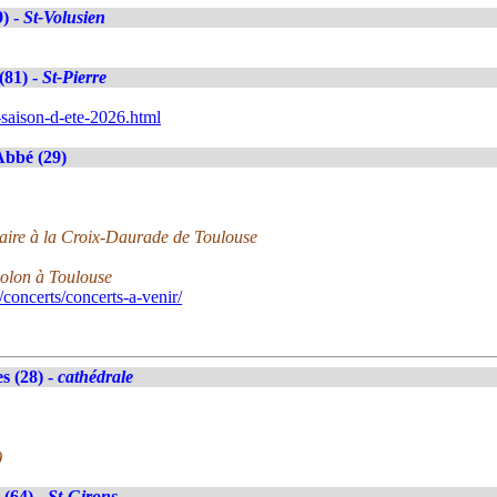
9) -
St-Volusien
(81) -
St-Pierre
e-saison-d-ete-2026.html
Abbé (29)
ulaire à la Croix-Daurade de Toulouse
iolon à Toulouse
concerts/concerts-a-venir/
s (28) -
cathédrale
)
(64) -
St-Girons