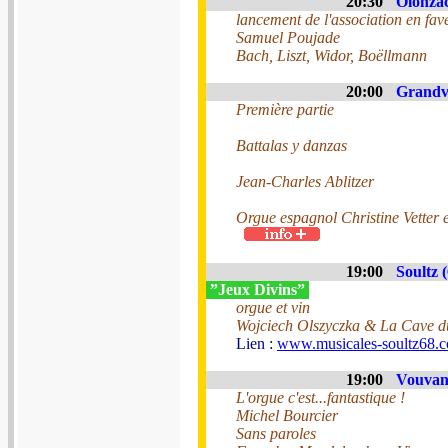
20:30
Olonzac
lancement de l'association en fave
Samuel Poujade
Bach, Liszt, Widor, Boëllmann
20:00
Grandvi
Première partie
Battalas y danzas
Jean-Charles Ablitzer
Orgue espagnol Christine Vetter 
19:00
Soultz 
”Jeux Divins”
orgue et vin
Wojciech Olszyczka & La Cave d
Lien :
www.musicales-soultz68.co
19:00
Vouvant
L'orgue c'est...fantastique !
Michel Bourcier
Sans paroles