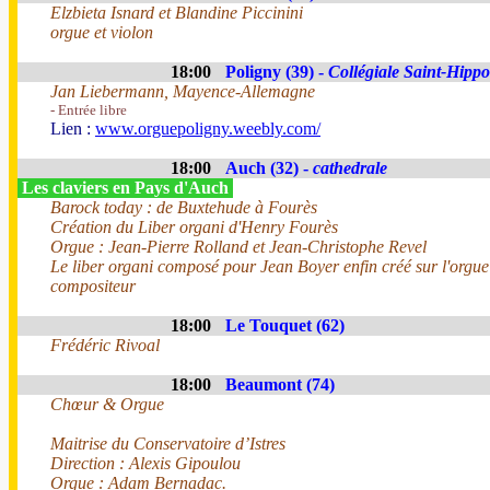
Elzbieta Isnard et Blandine Piccinini
orgue et violon
18:00
Poligny (39) -
Collégiale Saint-Hippo
Jan Liebermann, Mayence-Allemagne
- Entrée libre
Lien :
www.orguepoligny.weebly.com/
18:00
Auch (32) -
cathedrale
Les claviers en Pays d'Auch
Barock today : de Buxtehude à Fourès
Création du Liber organi d'Henry Fourès
Orgue : Jean-Pierre Rolland et Jean-Christophe Revel
Le liber organi composé pour Jean Boyer enfin créé sur l'orgue
compositeur
18:00
Le Touquet (62)
Frédéric Rivoal
18:00
Beaumont (74)
Chœur & Orgue
Maitrise du Conservatoire d’Istres
Direction : Alexis Gipoulou
Orgue : Adam Bernadac.