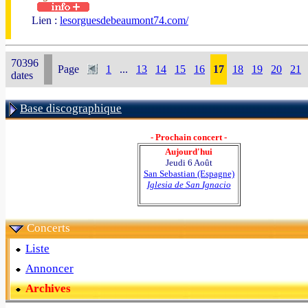
Lien :
lesorguesdebeaumont74.com/
70396
Page
1
...
13
14
15
16
17
18
19
20
21
dates
Base discographique
- Prochain concert -
Aujourd'hui
Jeudi 6 Août
San Sebastian (Espagne)
Iglesia de San Ignacio
Concerts
Liste
Annoncer
Archives