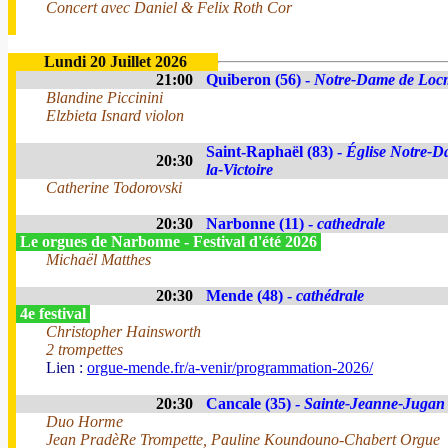
Concert avec Daniel & Felix Roth Cor
Lundi 20 Juillet 2026
21:00
Quiberon (56) -
Notre-Dame de Loc
Blandine Piccinini
Elzbieta Isnard violon
Saint-Raphaël (83) -
Église Notre-D
20:30
la-Victoire
Catherine Todorovski
20:30
Narbonne (11) -
cathedrale
Le orgues de Narbonne - Festival d'été 2026
Michaël Matthes
20:30
Mende (48) -
cathédrale
4e festival
Christopher Hainsworth
2 trompettes
Lien :
orgue-mende.fr/a-venir/programmation-2026/
20:30
Cancale (35) -
Sainte-Jeanne-Jugan
Duo Horme
Jean PradèRe Trompette, Pauline Koundouno-Chabert Orgue