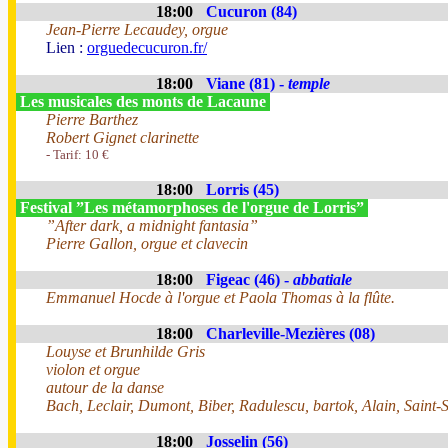
18:00
Cucuron (84)
Jean-Pierre Lecaudey, orgue
Lien :
orguedecucuron.fr/
18:00
Viane (81) -
temple
Les musicales des monts de Lacaune
Pierre Barthez
Robert Gignet clarinette
- Tarif: 10 €
18:00
Lorris (45)
Festival ”Les métamorphoses de l'orgue de Lorris”
”After dark, a midnight fantasia”
Pierre Gallon, orgue et clavecin
18:00
Figeac (46) -
abbatiale
Emmanuel Hocde à l'orgue et Paola Thomas à la flûte.
18:00
Charleville-Mezières (08)
Louyse et Brunhilde Gris
violon et orgue
autour de la danse
Bach, Leclair, Dumont, Biber, Radulescu, bartok, Alain, Saint-
18:00
Josselin (56)