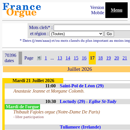
Version
Menu
Mobile
Mots clefs* :
et région :
* Dates (j/mm/aaaa) et/ou mots classés du plus important au moins im
70396
Page
1
...
13
14
15
16
17
18
19
20
21
dates
Juillet 2026
Mardi 21 Juillet 2026
11:00
Saint-Pol de Léon (29)
Anastasie Jeanne et Morgane Colomb.
10:30
Loctudy (29) -
Eglise St-Tudy
Mardi de l'orgue
Thibault Fajoles orgue (Notre-Dame De Paris)
- libre participation
Tullamore (Irelande)