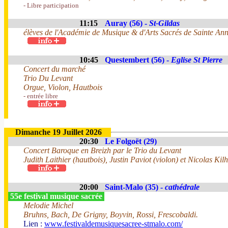
- Libre participation
11:15
Auray (56) -
St-Gildas
élèves de l'Académie de Musique & d'Arts Sacrés de Sainte An
10:45
Questembert (56) -
Eglise St Pierre
Concert du marché
Trio Du Levant
Orgue, Violon, Hautbois
- entrée libre
Dimanche 19 Juillet 2026
20:30
Le Folgoët (29)
Concert Baroque en Breizh par le Trio du Levant
Judith Laithier (hautbois), Justin Paviot (violon) et Nicolas Kilh
20:00
Saint-Malo (35) -
cathédrale
55e festival musique sacrée
Melodie Michel
Bruhns, Bach, De Grigny, Boyvin, Rossi, Frescobaldi.
Lien :
www.festivaldemusiquesacree-stmalo.com/