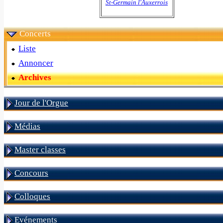
St-Germain l'Auxerrois
Concerts
Liste
Annoncer
Archives
Jour de l'Orgue
Médias
Master classes
Concours
Colloques
Evénements