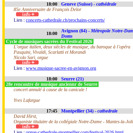
18:00
Geneve (Suisse) -
cathédrale
85e Anniversaire de François Delor
Lien :
concerts-cathedrale.ch/prochains-concerts/
Avignon (84) -
Métropole Notre-Dam
18:00
Doms
Cycle de musiques sacrées du Festival 2026
L’orgue italien, deux siècles de musique, du baroque à l’opéra
Pasquini, Vivaldi, Scarlatti et Morandi
Nicolo Sari, orgue
Lien :
www.musique-sacree-en-avignon.org
18:00
Seurre (21)
28e rencontre de musique anciennr de Seurre
concert annulé à cause de la canicule !
Yves Lafargue
17:45
Montpellier (34) -
cathedrale
David Hirst,
Organiste titulaire de la collégiale Notre-Dame - Mantes-la-Joli
Lien :
orgue-cathedrale-montpellier.com/festival-2026.html