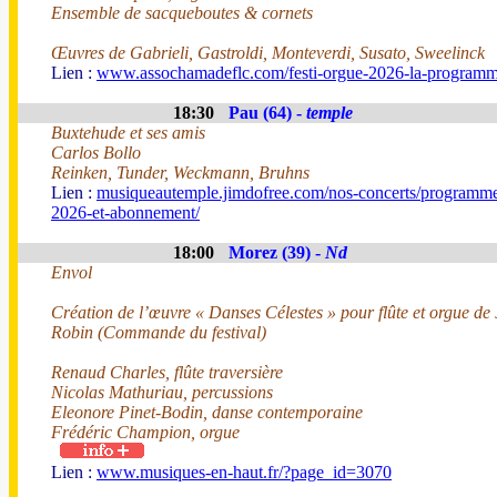
Ensemble de sacqueboutes & cornets
Œuvres de Gabrieli, Gastroldi, Monteverdi, Susato, Sweelinck
Lien :
www.assochamadeflc.com/festi-orgue-2026-la-programm
18:30
Pau (64) -
temple
Buxtehude et ses amis
Carlos Bollo
Reinken, Tunder, Weckmann, Bruhns
Lien :
musiqueautemple.jimdofree.com/nos-concerts/programme
2026-et-abonnement/
18:00
Morez (39) -
Nd
Envol
Création de l’œuvre « Danses Célestes » pour flûte et orgue de
Robin (Commande du festival)
Renaud Charles, flûte traversière
Nicolas Mathuriau, percussions
Eleonore Pinet-Bodin, danse contemporaine
Frédéric Champion, orgue
Lien :
www.musiques-en-haut.fr/?page_id=3070