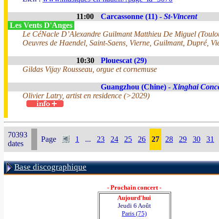
11:00
Carcassonne (11) -
St-Vincent
Les Vents D'Anges
Le CéNacle D’Alexandre Guilmant Matthieu De Miguel (Toulo
Oeuvres de Haendel, Saint-Saens, Vierne, Guilmant, Dupré, Vi
10:30
Plouescat (29)
Gildas Vijay Rousseau, orgue et cornemuse
Guangzhou (Chine) -
Xinghai Conce
Olivier Latry, artist en residence (>2029)
70393
Page
1
...
23
24
25
26
27
28
29
30
31
dates
Base discographique
- Prochain concert -
Aujourd'hui
Jeudi 6 Août
Paris (75)