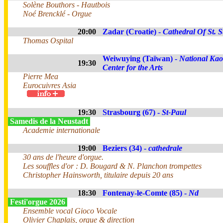
Solène Bouthors - Hautbois
Noé Brencklé - Orgue
20:00
Zadar (Croatie) -
Cathedral Of St. S
Thomas Ospital
Weiwuying (Taïwan) -
National Ka
19:30
Center for the Arts
Pierre Mea
Eurocuivres Asia
19:30
Strasbourg (67) -
St-Paul
Samedis de la Neustadt
Academie internationale
19:00
Beziers (34) -
cathedrale
30 ans de l'heure d'orgue.
Les souffles d'or : D. Bougard & N. Planchon trompettes
Christopher Hainsworth, titulaire depuis 20 ans
18:30
Fontenay-le-Comte (85) -
Nd
Festi'orgue 2026
Ensemble vocal Gioco Vocale
Olivier Chaplais, orgue & direction