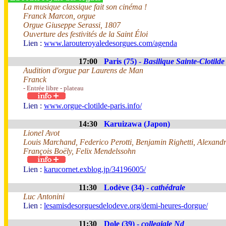
La musique classique fait son cinéma !
Franck Marcon, orgue
Orgue Giuseppe Serassi, 1807
Ouverture des festivités de la Saint Éloi
Lien :
www.larouteroyaledesorgues.com/agenda
17:00
Paris (75) -
Basilique Sainte-Clotilde
Audition d'orgue par Laurens de Man
Franck
- Entrée libre - plateau
Lien :
www.orgue-clotilde-paris.info/
14:30
Karuizawa (Japon)
Lionel Avot
Louis Marchand, Federico Perotti, Benjamin Righetti, Alexandr
François Boëly, Felix Mendelssohn
Lien :
karucornet.exblog.jp/34196005/
11:30
Lodève (34) -
cathédrale
Luc Antonini
Lien :
lesamisdesorguesdelodeve.org/demi-heures-dorgue/
11:30
Dole (39) -
collegiale Nd