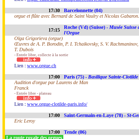
17:30
Barcelonnette (04)
orgue et flûte avec Bernard de Saint Vaulry et Nicolas Gabaron
Roche (Vd) (Suisse) -
Musée Suisse 
17:15
l'Orgue
Olga Grigorieva (orgue)
Œuvres de A. P. Borodin, P. I. Tchaikovsky, S. V. Rachmaninov
T. Dubois
- Entrée libre, collecte à la sortie
Lien :
www.orgue.ch
17:00
Paris (75) -
Basilique Sainte-Clotilde
Audition d'orgue par Laurens de Man
Franck
- Entrée libre - plateau
Lien :
www.orgue-clotilde-paris.info/
17:00
Saint-Germain-en-Laye (78) -
St-Ge
Eric Leroy
17:00
Tende (06)
La route royale des orgues