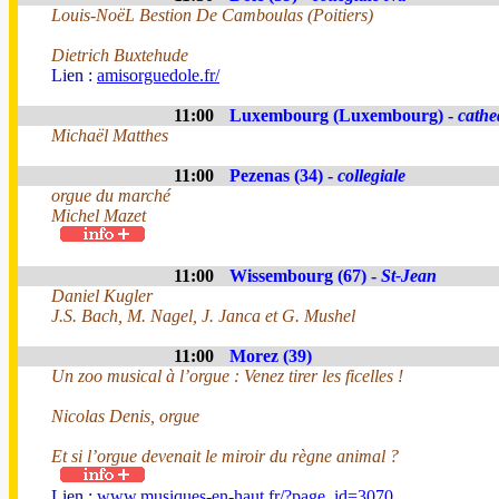
Louis-NoëL Bestion De Camboulas (Poitiers)
Dietrich Buxtehude
Lien :
amisorguedole.fr/
11:00
Luxembourg (Luxembourg) -
cathe
Michaël Matthes
11:00
Pezenas (34) -
collegiale
orgue du marché
Michel Mazet
11:00
Wissembourg (67) -
St-Jean
Daniel Kugler
J.S. Bach, M. Nagel, J. Janca et G. Mushel
11:00
Morez (39)
Un zoo musical à l’orgue : Venez tirer les ficelles !
Nicolas Denis, orgue
Et si l’orgue devenait le miroir du règne animal ?
Lien :
www.musiques-en-haut.fr/?page_id=3070