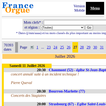
Version
Menu
Mobile
Mots clefs* :
et région :
* Dates (j/mm/aaaa) et/ou mots classés du plus important au moins im
70393
Page
1
...
23
24
25
26
27
28
29
30
31
dates
Juillet 2026
Samedi 11 Juillet 2026
20:30
Chaumont (52) -
église St-Jean-Bapt
concert annulé suite à un incident technique !
Pierre Queval
20:30
Bourron-Marlotte (77)
Concerts des Stagiaires
20:00
Strasbourg (67) -
Eglise Saint-Louis-