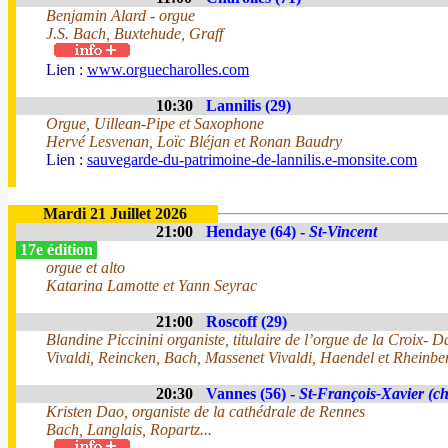
Benjamin Alard - orgue
J.S. Bach, Buxtehude, Graff
Lien :
www.orguecharolles.com
10:30
Lannilis (29)
Orgue, Uillean-Pipe et Saxophone
Hervé Lesvenan, Loïc Bléjan et Ronan Baudry
Lien :
sauvegarde-du-patrimoine-de-lannilis.e-monsite.com
Mardi 21 Juillet 2026
21:00
Hendaye (64) -
St-Vincent
17e édition
orgue et alto
Katarina Lamotte et Yann Seyrac
21:00
Roscoff (29)
Blandine Piccinini organiste, titulaire de l’orgue de la Croix- 
Vivaldi, Reincken, Bach, Massenet Vivaldi, Haendel et Rheinber
20:30
Vannes (56) -
St-François-Xavier (ch
Kristen Dao, organiste de la cathédrale de Rennes
Bach, Langlais, Ropartz...