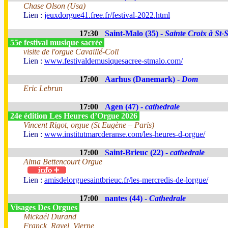
Chase Olson (Usa)
Lien :
jeuxdorgue41.free.fr/festival-2022.html
17:30
Saint-Malo (35) -
Sainte Croix à St-
55e festival musique sacrée
visite de l'orgue Cavaillé-Coll
Lien :
www.festivaldemusiquesacree-stmalo.com/
17:00
Aarhus (Danemark) -
Dom
Eric Lebrun
17:00
Agen (47) -
cathedrale
24e édition Les Heures d’Orgue 2026
Vincent Rigot, orgue (St Eugène – Paris)
Lien :
www.institutmarcderanse.com/les-heures-d-orgue/
17:00
Saint-Brieuc (22) -
cathedrale
Alma Bettencourt Orgue
Lien :
amisdelorguesaintbrieuc.fr/les-mercredis-de-lorgue/
17:00
nantes (44) -
Cathedrale
Visages Des Orgues
Mickaël Durand
Franck, Ravel, Vierne