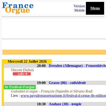
Version
Menu
Mobile
Mercredi 22 Juillet 2026
20:00
Dresden (Allemagne) -
Frauenkirch
Vincent Dubois
19:00
Grasse (06) -
cathédrale
8e Festival d'orgue
Galoubet et orgue - François Dujardin et Silvano Rodi
Lien :
www.paysdegrassetourisme.fr/festival-d-orgue-8e-editio
18:30
Anduze (30) -
temple