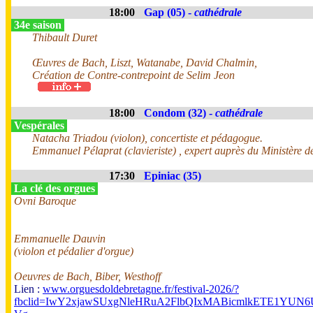
18:00
Gap (05) -
cathédrale
34e saison
Thibault Duret
Œuvres de Bach, Liszt, Watanabe, David Chalmin,
Création de Contre-contrepoint de Selim Jeon
18:00
Condom (32) -
cathédrale
Vespérales
Natacha Triadou (violon), concertiste et pédagogue.
Emmanuel Pélaprat (clavieriste) , expert auprès du Ministère de
17:30
Epiniac (35)
La clé des orgues
Ovni Baroque
Emmanuelle Dauvin
(violon et pédalier d'orgue)
Oeuvres de Bach, Biber, Westhoff
Lien :
www.orguesdoldebretagne.fr/festival-2026/?
fbclid=IwY2xjawSUxgNleHRuA2FlbQIxMABicmlkETE1Y