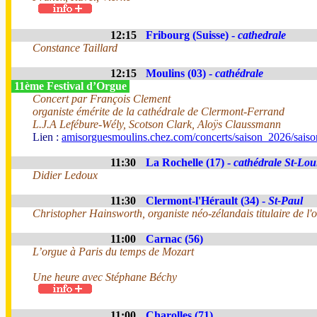
12:15
Fribourg (Suisse) -
cathedrale
Constance Taillard
12:15
Moulins (03) -
cathédrale
11ème Festival d’Orgue
Concert par François Clement
organiste émérite de la cathédrale de Clermont-Ferrand
L.J.A Lefébure-Wély, Scotson Clark, Aloÿs Claussmann
Lien :
amisorguesmoulins.chez.com/concerts/saison_2026/sais
11:30
La Rochelle (17) -
cathédrale St-Lou
Didier Ledoux
11:30
Clermont-l'Hérault (34) -
St-Paul
Christopher Hainsworth, organiste néo-zélandais titulaire de l'o
11:00
Carnac (56)
L’orgue à Paris du temps de Mozart
Une heure avec Stéphane Béchy
11:00
Charolles (71)