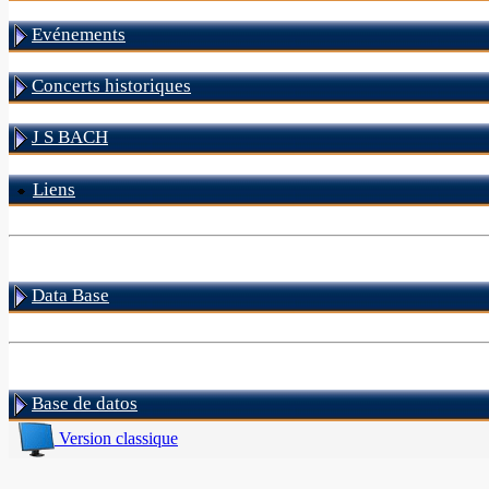
Evénements
Concerts historiques
J S BACH
Liens
Data Base
Base de datos
Version classique