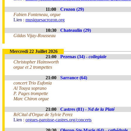
11:00
Crozon (29)
Fabien Fonteneau, orgue
Lien :
musiquesacrozon.org
10:30
Chateaulin (29)
Gildas Vijay-Rousseau
Mercredi 22 Juillet 2026
21:00
Pezenas (34) -
collegiale
Christopher Hainsworth
orgue et 2 trompettes
21:00
Sarrance (64)
concert Trio Eufonia
Al Touya soprano
P. Pages trompette
Marc Chiron orgue
21:00
Castres (81) -
Nd de la Platé
RéCital d'Orgue de Sylvie Perez
Lien :
orgues-paroisse-castres.org/concerts
20:30
Oloron-Ste-Marie (64) -
cathédrale