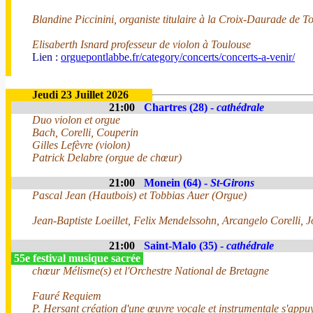
Blandine Piccinini, organiste titulaire à la Croix-Daurade de T
Elisaberth Isnard professeur de violon à Toulouse
Lien :
orguepontlabbe.fr/category/concerts/concerts-a-venir/
Jeudi 23 Juillet 2026
21:00
Chartres (28) -
cathédrale
Duo violon et orgue
Bach, Corelli, Couperin
Gilles Lefèvre (violon)
Patrick Delabre (orgue de chœur)
21:00
Monein (64) -
St-Girons
Pascal Jean (Hautbois) et Tobbias Auer (Orgue)
Jean-Baptiste Loeillet, Felix Mendelssohn, Arcangelo Corelli, 
21:00
Saint-Malo (35) -
cathédrale
55e festival musique sacrée
chœur Mélisme(s) et l'Orchestre National de Bretagne
Fauré Requiem
P. Hersant création d'une œuvre vocale et instrumentale s'appuy