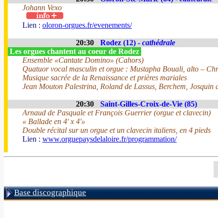
Johann Vexo
Lien :
oloron-orgues.fr/evenements/
20:30
Rodez (12) -
cathédrale
Les orgues chantent au coeur de Rodez
Ensemble «Cantate Domino» (Cahors)
Quatuor vocal masculin et orgue : Mustapha Bouali, alto – Chr
Musique sacrée de la Renaissance et prières mariales
Jean Mouton Palestrina, Roland de Lassus, Berchem, Josquin d
20:30
Saint-Gilles-Croix-de-Vie (85)
Arnaud de Pasquale et François Guerrier (orgue et clavecin)
« Ballade en 4' x 4'»
Double récital sur un orgue et un clavecin italiens, en 4 pieds
Lien :
www.orguepaysdelaloire.fr/programmation/
Base discographique