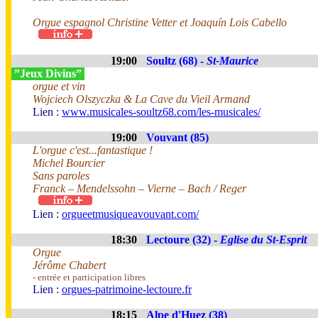
Orgue espagnol Christine Vetter et Joaquín Lois Cabello
19:00
Soultz (68) -
St-Maurice
”Jeux Divins”
orgue et vin
Wojciech Olszyczka & La Cave du Vieil Armand
Lien :
www.musicales-soultz68.com/les-musicales/
19:00
Vouvant (85)
L'orgue c'est...fantastique !
Michel Bourcier
Sans paroles
Franck – Mendelssohn – Vierne – Bach / Reger
Lien :
orgueetmusiqueavouvant.com/
18:30
Lectoure (32) -
Eglise du St-Esprit
Orgue
Jérôme Chabert
- entrée et participation libres
Lien :
orgues-patrimoine-lectoure.fr
18:15
Alpe d'Huez (38)