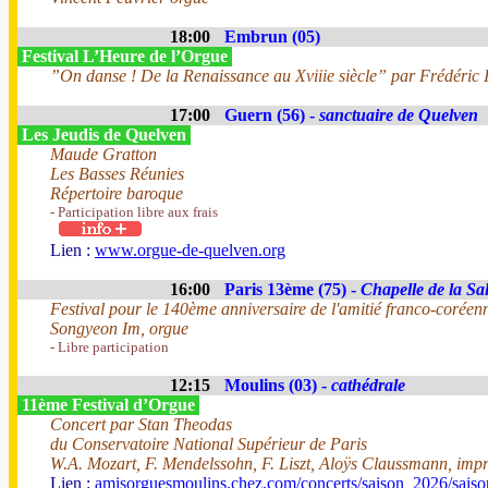
18:00
Embrun (05)
Festival L’Heure de l’Orgue
”On danse ! De la Renaissance au Xviiie siècle” par Frédéric I
17:00
Guern (56) -
sanctuaire de Quelven
Les Jeudis de Quelven
Maude Gratton
Les Basses Réunies
Répertoire baroque
- Participation libre aux frais
Lien :
www.orgue-de-quelven.org
16:00
Paris 13ème (75) -
Chapelle de la Sal
Festival pour le 140ème anniversaire de l'amitié franco-coréen
Songyeon Im, orgue
- Libre participation
12:15
Moulins (03) -
cathédrale
11ème Festival d’Orgue
Concert par Stan Theodas
du Conservatoire National Supérieur de Paris
W.A. Mozart, F. Mendelssohn, F. Liszt, Aloÿs Claussmann, impr
Lien :
amisorguesmoulins.chez.com/concerts/saison_2026/sais