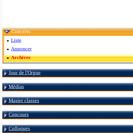
Concerts
Liste
Annoncer
Archives
Jour de l'Orgue
Médias
Master classes
Concours
Colloques