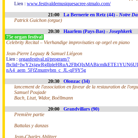
Lien :
www.festivaldemusiquesacree-stmalo.com/
21:00
La Bernerie en Retz (44) -
Notre Da
Patrick Guichon (orgue)
20:30
Haarlem (Pays-Bas) -
Josephkerk
75e organ festival
Celebrity Recital – Vierhandige improvisaties op orgel en piano
Jean-Pierre Leguay & Samuel Liégeon
Lien :
organfestival.nl/program/?
fbclid=IwY2xjawRgIlpleHRuA2FlbQIxMABicmlkETE1YUN
nA4_aem_5FfZmumybm_c_JL-qF9Y5g
20:30
Olonzac (34)
lancement de l'association en faveur de la restauration de l'org
Samuel Poujade
Bach, Liszt, Widor, Boëllmann
20:00
Grandvillars (90)
Première partie
Battalas y danzas
Jean-Charles Ablitzer