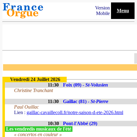
Version
Menu
Mobile
Vendredi 24 Juillet 2026
11:30
Foix (09) -
St-Volusien
Christine Tranchant
11:30
Gaillac (81) -
St-Pierre
Paul Ouillac
Lien :
gaillac-cavaillecoll.fr/notre-saison-d-ete-2026.html
10:30
Pont-l'Abbé (29)
Les vendredis musicaux de l'été
« concertos en couleur »