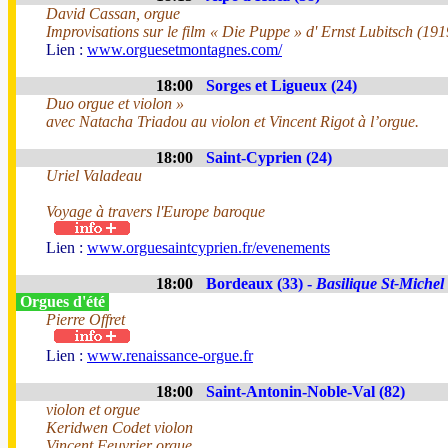
David Cassan, orgue
Improvisations sur le film « Die Puppe » d' Ernst Lubitsch (191
Lien :
www.orguesetmontagnes.com/
18:00
Sorges et Ligueux (24)
Duo orgue et violon »
avec Natacha Triadou au violon et Vincent Rigot à l’orgue.
18:00
Saint-Cyprien (24)
Uriel Valadeau
Voyage à travers l'Europe baroque
Lien :
www.orguesaintcyprien.fr/evenements
18:00
Bordeaux (33) -
Basilique St-Michel
Orgues d'été
Pierre Offret
Lien :
www.renaissance-orgue.fr
18:00
Saint-Antonin-Noble-Val (82)
violon et orgue
Keridwen Codet violon
Vincent Feuvrier orgue