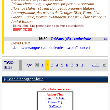
Récital chant et orgue que nous proposent la soprano
Florence Hafner et Jean Bourgeois, organiste titulaire.
Au programme, des œuvres de Georges Bizet, Franz Liszt,
Gabriel Fauré, Wolfgang-Amadeus Mozart, César Franck et
André Raison.
- Entrée libre. Une participation aux frais est souhaitée.
16:30
Orléans (45) -
cathedrale
(60)
David Hirst
Lien :
www.orguescathedraleorleans.com/#concerts
70562
Page
1
2
3
4
5
6
7
8
9
...
2353
dates
Base discographique
- Prochain concert -
Aujourd'hui
Lundi 10 Août
Dijon (21)
St-Pierre