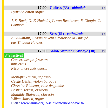
17:00
Guîtres (33) -
abbatiale
(45)
Lydie Solomon orgue
J. S. Bach, G. F. Haëndel, L. van Beethoven, F. Chopin, C.
Gounod…
17:00
Sées (61) -
cathédrale
(46)
A Guillmant, J Alain et Veni Creator de M Duruflé
par Thibault Fajoles.
17:00
Saint-Antoine l'Abbaye (38)
(47)
34e festival
Concert des professeurs
musiciens
Résonances Ibériques...
Monique Zanetti, soprano
Cécile Désier, violon baroque
Christine Plubeau, viole de gambe
Bastien Terras, clavecin
Mathilde Blaineau, clavecin
Willem Jansen, orgue
Lien :
www.amis-orgue-saint-antoine-abbaye.fr/