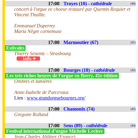
17:00
Troyes (10) -
cathédrale
(40)
concert à l'orgue ee choeur restauré par Quentin Requier et
Vincent Thuillie.
Emmanuel Duperrey
Maria Nègre cornemuse
17:00
Marmoutier (67)
(41)
Estivales
Thierry Senentz – Strasbourg
17:00
Bourges (18) -
cathédrale
(42)
Les très riches heures de l’orgue en Berry, 41e édition
Ombres et lumières
Anne-Isabelle de Parcevaux
Lien :
www.grandorguebourges.org/
17:00
Chamonix (74)
(43)
Gregoire Rolland
17:00
Sens (89) -
cathédrale
(44)
Festival international d’orgue Michelle Leclerc
Jean-Charles Ablitzer (France)