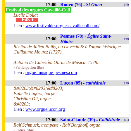
17:00
Rouen (76) -
St-Ouen
(48)
Festival des orgues Cavaillé-Coll
Lucile Dollat
Lien :
www.festivaldesorguescavaillecoll.com/
Pesmes (70) -
Église Saint-
17:00
(49)
Hilaire
Récital de Julien Bailly, au clavecin & à l'orgue historique
Guillaume Mourez (1727).
Antonio de Cabezón. Obras de Musica, 1578.
- Participation libre
Lien :
orgue-musique-pesmes.com
17:00
Luçon (85) -
cathédrale
(50)
&#8203;&#8203;&#8203;
Isabelle Lagors, harpe
Christian Ott, orgue
&#8203;
Lien :
www.orguelucon.org
17:00
Saint-Claude (39) -
Cathédrale
(51)
Ralf Schmuck, trompette - Ralf Borghoff, orgue
- Entrée libre