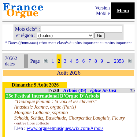
Version
Menu
Mobile
Mots clefs* :
et région :
* Dates (j/mm/aaaa) et/ou mots classés du plus important au moins important
70562
Page
1
2
3
4
5
6
7
8
9
...
2353
dates
Août 2026
Dimanche 9 Août 2026
17:30
Arbois (39) -
église St-Just
(31)
25e Festival International D’Orgue D’Arbois
”Dialogue féminin : la voix et les claviers”
Anastasie Jeanne, orgue (Paris)
Morgane Collomb, soprano
Scheidt, Schütz, Buxtehude, Charpentier,Langlais, Fleury
- entrée libre collecte
Lien :
www.orgueetmusiques.wix.com/Arbois