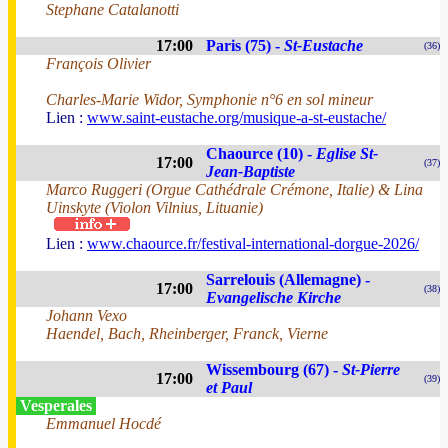
Stephane Catalanotti
17:00
Paris (75) -
St-Eustache
(36)
François Olivier
Charles-Marie Widor, Symphonie n°6 en sol mineur
Lien :
www.saint-eustache.org/musique-a-st-eustache/
Chaource (10) -
Eglise St-
17:00
(37)
Jean-Baptiste
Marco Ruggeri (Orgue Cathédrale Crémone, Italie) & Lina
Uinskyte (Violon Vilnius, Lituanie)
Lien :
www.chaource.fr/festival-international-dorgue-2026/
Sarrelouis (Allemagne) -
17:00
(38)
Evangelische Kirche
Johann Vexo
Haendel, Bach, Rheinberger, Franck, Vierne
Wissembourg (67) -
St-Pierre
17:00
(39)
et Paul
Vesperales
Emmanuel Hocdé