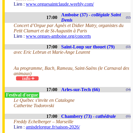
Lien :
www.orguesaintclaude.weebly.com/
Amboise (37) -
collégiale Saint
17:00
(52)
Denis
Concert d’Orgue par Agnès et Didier Matry, organistes du
Petit Clamart et de St-Augustin à Paris
Lien :
www.orgues-amboise.org/concerts
17:00
Saint-Loup sur thouet (79)
(53)
avec Eric Lebrun et Marie-Ange Leurent
Au programme, Bach, Rameau, Saint-Saëns (le Carnaval des
animaux)
17:00
Arles-sur-Tech (66)
(54)
Festival d'orgue
Le Québec s'invite en Catalogne
Catherine Todorovski
17:00
Chambery (73) -
cathédrale
(55)
Freddy Echelberger – Marseille
Lien :
amisdelorgue.fr/saison-2026/