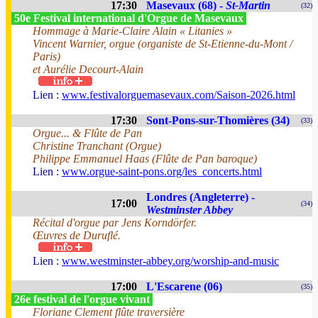
17:30
Masevaux (68) -
St-Martin
(32)
50e Festival international d'Orgue de Masevaux
Hommage à Marie-Claire Alain « Litanies »
Vincent Warnier, orgue (organiste de St-Etienne-du-Mont /
Paris)
et Aurélie Decourt-Alain
Lien :
www.festivalorguemasevaux.com/Saison-2026.html
17:30
Sont-Pons-sur-Thomières (34)
(33)
Orgue... & Flûte de Pan
Christine Tranchant (Orgue)
Philippe Emmanuel Haas (Flûte de Pan baroque)
Lien :
www.orgue-saint-pons.org/les_concerts.html
Londres (Angleterre) -
17:00
(34)
Westminster Abbey
Récital d'orgue par Jens Korndörfer.
Œuvres de Duruflé.
Lien :
www.westminster-abbey.org/worship-and-music
17:00
L'Escarene (06)
(35)
26e festival de l'orgue vivant
Floriane Clement flûte traversière