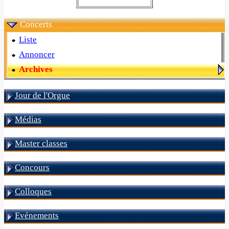
Concerts
Liste
Annoncer
Archives
Jour de l'Orgue
Médias
Master classes
Concours
Colloques
Evénements