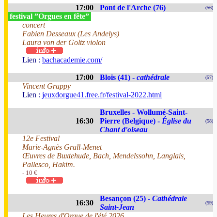
17:00
Pont de l'Arche (76)
(56)
festival ”Orgues en fête”
concert
Fabien Desseaux (Les Andelys)
Laura von der Goltz violon
Lien :
bachacademie.com/
17:00
Blois (41) -
cathédrale
(57)
Vincent Grappy
Lien :
jeuxdorgue41.free.fr/festival-2022.html
Bruxelles - Wollumé-Saint-
16:30
Pierre (Belgique) -
Église du
(58)
Chant d'oiseau
12e Festival
Marie-Agnès Grall-Menet
Œuvres de Buxtehude, Bach, Mendelssohn, Langlais,
Pallesco, Hakim.
- 10 €
Besançon (25) -
Cathédrale
16:30
(59)
Saint-Jean
Les Heures d'Orgue de l'été 2026