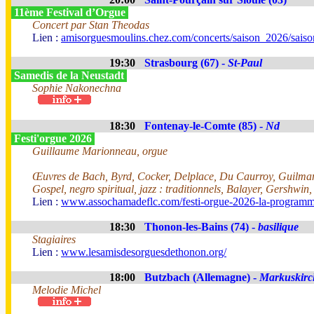
11ème Festival d’Orgue
Concert par Stan Theodas
Lien :
amisorguesmoulins.chez.com/concerts/saison_2026/sais
19:30
Strasbourg (67) -
St-Paul
Samedis de la Neustadt
Sophie Nakonechna
18:30
Fontenay-le-Comte (85) -
Nd
Festi'orgue 2026
Guillaume Marionneau, orgue
Œuvres de Bach, Byrd, Cocker, Delplace, Du Caurroy, Guilman
Gospel, negro spiritual, jazz : traditionnels, Balayer, Gershwin
Lien :
www.assochamadeflc.com/festi-orgue-2026-la-programm
18:30
Thonon-les-Bains (74) -
basilique
Stagiaires
Lien :
www.lesamisdesorguesdethonon.org/
18:00
Butzbach (Allemagne) -
Markuskirc
Melodie Michel