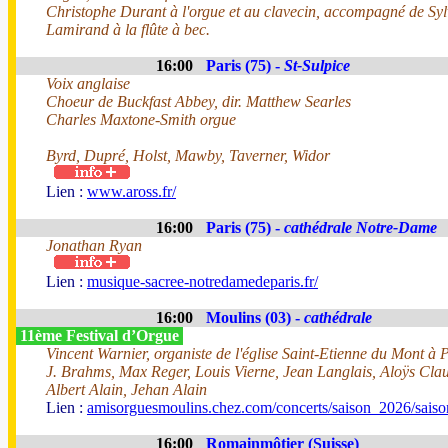
Christophe Durant à l'orgue et au clavecin, accompagné de Syl
Lamirand à la flûte à bec.
16:00
Paris (75) -
St-Sulpice
Voix anglaise
Choeur de Buckfast Abbey, dir. Matthew Searles
Charles Maxtone-Smith orgue
Byrd, Dupré, Holst, Mawby, Taverner, Widor
Lien :
www.aross.fr/
16:00
Paris (75) -
cathédrale Notre-Dame
Jonathan Ryan
Lien :
musique-sacree-notredamedeparis.fr/
16:00
Moulins (03) -
cathédrale
11ème Festival d’Orgue
Vincent Warnier, organiste de l'église Saint-Etienne du Mont à 
J. Brahms, Max Reger, Louis Vierne, Jean Langlais, Aloÿs Cl
Albert Alain, Jehan Alain
Lien :
amisorguesmoulins.chez.com/concerts/saison_2026/sais
16:00
Romainmôtier (Suisse)