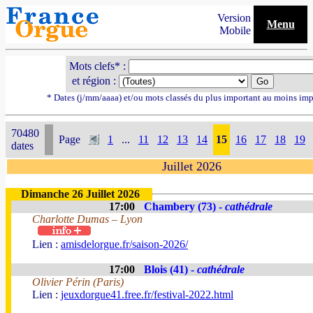
Version
Menu
Mobile
Mots clefs* :
et région :
* Dates (j/mm/aaaa) et/ou mots classés du plus important au moins imp
70480
Page
1
...
11
12
13
14
15
16
17
18
19
dates
Juillet 2026
Dimanche 26 Juillet 2026
17:00
Chambery (73) -
cathédrale
Charlotte Dumas – Lyon
Lien :
amisdelorgue.fr/saison-2026/
17:00
Blois (41) -
cathédrale
Olivier Périn (Paris)
Lien :
jeuxdorgue41.free.fr/festival-2022.html