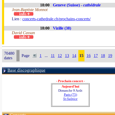
18:00
Geneve (Suisse) -
cathédrale
Jean-Baptiste Monnot
Lien :
concerts-cathedrale.ch/prochains-concerts/
18:00
Vizille (38)
David Cassan
70480
Page
1
...
11
12
13
14
15
16
17
18
19
dates
Base discographique
- Prochain concert -
Aujourd'hui
Dimanche 9 Août
Paris (75)
St-Sulpice
Concerts