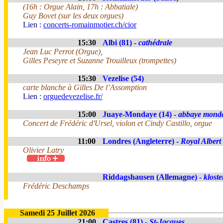
(16h : Orgue Alain, 17h : Abbatiale)
Guy Bovet (sur les deux orgues)
Lien :
concerts-romainmotier.ch/cior
15:30
Albi (81) -
cathédrale
Jean Luc Perrot (Orgue),
Gilles Peseyre et Suzanne Trouilleux (trompettes)
15:30
Vezelise (54)
carte blanche à Gilles De l’Assomption
Lien :
orguedevezelise.fr/
15:00
Juaye-Mondaye (14) -
abbaye mond
Concert de Frédéric d'Ursel, violon et Cindy Castillo, orgue
11:00
Londres (Angleterre) -
Royal Albert
Olivier Latry
Riddagshausen (Allemagne) -
kloste
Frédéric Deschamps
Samedi 25 Juillet 2026
21:00
Castres (81) -
St-Jacques