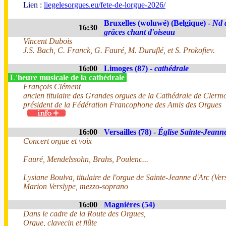
Lien :
liegelesorgues.eu/fete-de-lorgue-2026/
Bruxelles (woluwé) (Belgique) -
Nd 
16:30
grâces chant d'oiseau
Vincent Dubois
J.S. Bach, C. Franck, G. Fauré, M. Duruflé, et S. Prokofiev.
16:00
Limoges (87) -
cathédrale
L'heure musicale de la cathédrale
François Clément
ancien titulaire des Grandes orgues de la Cathédrale de Clerm
président de la Fédération Francophone des Amis des Orgues
16:00
Versailles (78) -
Église Sainte-Jeann
Concert orgue et voix
Fauré, Mendelssohn, Brahs, Poulenc...
Lysiane Boulva, titulaire de l'orgue de Sainte-Jeanne d'Arc (Vers
Marion Verslype, mezzo-soprano
16:00
Magnières (54)
Dans le cadre de la Route des Orgues,
Orgue, clavecin et flûte