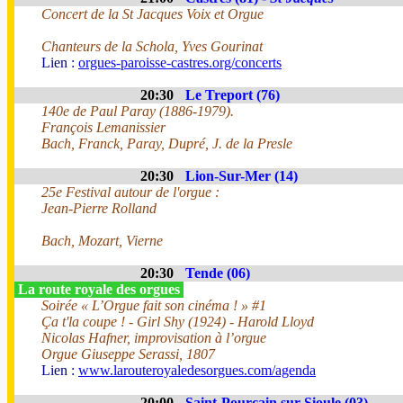
Concert de la St Jacques Voix et Orgue
Chanteurs de la Schola, Yves Gourinat
Lien :
orgues-paroisse-castres.org/concerts
20:30
Le Treport (76)
140e de Paul Paray (1886-1979).
François Lemanissier
Bach, Franck, Paray, Dupré, J. de la Presle
20:30
Lion-Sur-Mer (14)
25e Festival autour de l'orgue :
Jean-Pierre Rolland
Bach, Mozart, Vierne
20:30
Tende (06)
La route royale des orgues
Soirée « L’Orgue fait son cinéma ! » #1
Ça t'la coupe ! - Girl Shy (1924) - Harold Lloyd
Nicolas Hafner, improvisation à l’orgue
Orgue Giuseppe Serassi, 1807
Lien :
www.larouteroyaledesorgues.com/agenda
20:00
Saint-Pourçain sur Sioule (03)