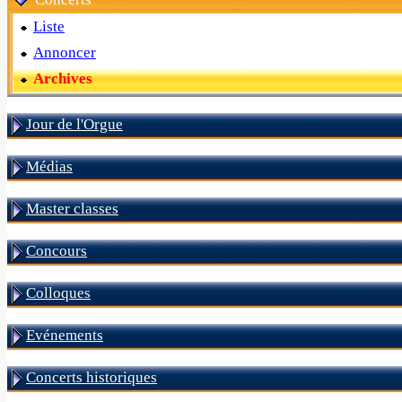
Liste
Annoncer
Archives
Jour de l'Orgue
Médias
Master classes
Concours
Colloques
Evénements
Concerts historiques