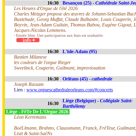
16:30
Besançon (25) -
Cathédrale Saint-Je
Les Heures d'Orgue de l'été 2026
Charles Metzger propose des œuvres de Johann-Sebastian Bach
Buxtehude, Georg Muffat, Claude Balbastre, Louis Couperin, 
Boyvin, Jean-Adam Guilain, Thomas Babou, Eugène Gigout, Lo
Jacques-Nicolas Lemmens.
- Entrée libre. Une participation aux frais est souhaitée.
16:30
L'isle-Adam (95)
Bastien Milanese
les couleurs de l'orgue Rieger
Sweelinck, Couperin, Guilmant, improviosation
16:30
Orléans (45) -
cathedrale
Joseph Rassam
Lien :
www.orguescathedraleorleans.com/#concerts
Liège (Belgique) -
Collégiale Saint-
16:30
Barthélemy
Liège - FêTe De L’Orgue 2026
Léon Kerremans
BoëLlmann, Brahms, Claussmann, Franck, FrèTeur, Guilmant
Liszt & Saint-SaëNs