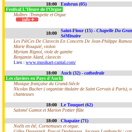
18:00
Embrun (05)
Festival L’Heure de l’Orgue
Maîtres :Trompette et Orgue
Saint-Flour (15) -
Chapelle Du Gra
18:00
SéMinaire
Les PièCes De Clavecin En Concerts De Jean-Philippe Ramea
Marie Rouquié, violon
Myriam Rignol, viole de gambe
Benjamin Alard, clavecin
Lien :
www.musikart-cantal.com/
18:00
Auch (32) -
cathedrale
Les claviers en Pays d'Auch
Musique française du Grand-Siècle
Nicolas Bucher ( organiste titulaire de Saint Gervais à Paris), o
chanteuses
18:00
Le Touquet (62)
Salomé Gamot et Marion Pottier flûte
18:00
Chapaize (71)
Noëls en été, Cornemuses et orgue.
Gilles Desserprit, Pascal Desbrosses, Jacques Lanfranchi : co