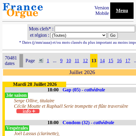
Version
Menu
Mobile
Mots clefs* :
et région :
* Dates (j/mm/aaaa) et/ou mots classés du plus important au moins imp
70481
Page
1
...
9
10
11
12
13
14
15
16
17
.
dates
Juillet 2026
Mardi 28 Juillet 2026
18:00
Gap (05) -
cathédrale
34e saison
Serge Ollive, titulaire
Cécile Moutte et Raphaël Serie trompette et flûte traversière
18:00
Condom (32) -
cathédrale
Vespérales
Joël Lassus (clarinette),