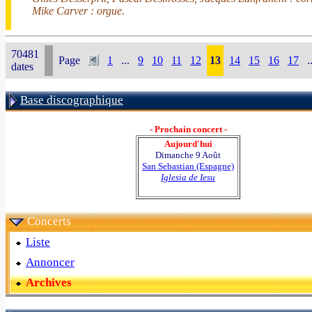
Mike Carver : orgue.
70481
Page
1
...
9
10
11
12
13
14
15
16
17
.
dates
Base discographique
- Prochain concert -
Aujourd'hui
Dimanche 9 Août
San Sebastian (Espagne)
Iglesia de Iesu
Concerts
Liste
Annoncer
Archives