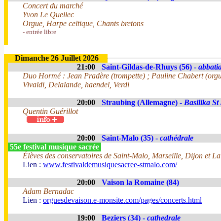
Concert du marché
Yvon Le Quellec
Orgue, Harpe celtique, Chants bretons
- entrée libre
Dimanche 26 Juillet 2026
21:00
Saint-Gildas-de-Rhuys (56) -
abbatia
Duo Hormé : Jean Pradère (trompette) ; Pauline Chabert (org
Vivaldi, Delalande, haendel, Verdi
20:00
Straubing (Allemagne) -
Basilika St
Quentin Guérillot
20:00
Saint-Malo (35) -
cathédrale
55e festival musique sacrée
Élèves des conservatoires de Saint-Malo, Marseille, Dijon et La
Lien :
www.festivaldemusiquesacree-stmalo.com/
20:00
Vaison la Romaine (84)
Adam Bernadac
Lien :
orguesdevaison.e-monsite.com/pages/concerts.html
19:00
Beziers (34) -
cathedrale