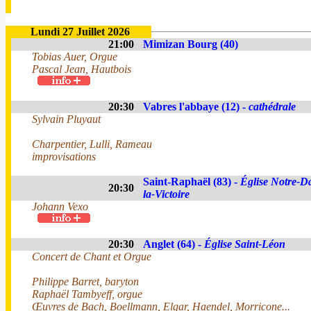
Lundi 27 Juillet 2026
21:00
Mimizan Bourg (40)
Tobias Auer, Orgue
Pascal Jean, Hautbois
20:30
Vabres l'abbaye (12) -
cathédrale
Sylvain Pluyaut
Charpentier, Lulli, Rameau
improvisations
Saint-Raphaël (83) -
Église Notre-D
20:30
la-Victoire
Johann Vexo
20:30
Anglet (64) -
Église Saint-Léon
Concert de Chant et Orgue
Philippe Barret, baryton
Raphaël Tambyeff, orgue
Œuvres de Bach, Boellmann, Elgar, Haendel, Morricone...