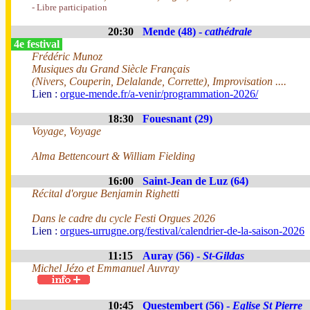
- Libre participation
20:30
Mende (48) -
cathédrale
4e festival
Frédéric Munoz
Musiques du Grand Siècle Français
(Nivers, Couperin, Delalande, Corrette), Improvisation ....
Lien :
orgue-mende.fr/a-venir/programmation-2026/
18:30
Fouesnant (29)
Voyage, Voyage
Alma Bettencourt & William Fielding
16:00
Saint-Jean de Luz (64)
Récital d'orgue Benjamin Righetti
Dans le cadre du cycle Festi Orgues 2026
Lien :
orgues-urrugne.org/festival/calendrier-de-la-saison-2026
11:15
Auray (56) -
St-Gildas
Michel Jézo et Emmanuel Auvray
10:45
Questembert (56) -
Eglise St Pierre