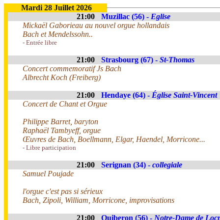
Mardi 28 Juillet 2026
21:00
Muzillac (56) -
Eglise
Mickaël Gaborieau au nouvel orgue hollandais
Bach et Mendelssohn..
- Entrée libre
21:00
Strasbourg (67) -
St-Thomas
Concert commemoratif Js Bach
Albrecht Koch (Freiberg)
21:00
Hendaye (64) -
Église Saint-Vincent
Concert de Chant et Orgue
Philippe Barret, baryton
Raphaël Tambyeff, orgue
Œuvres de Bach, Boellmann, Elgar, Haendel, Morricone...
- Libre participation
21:00
Serignan (34) -
collegiale
Samuel Poujade
l'orgue c'est pas si sérieux
Bach, Zipoli, William, Morricone, improvisations
21:00
Quiberon (56) -
Notre-Dame de Loc