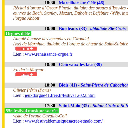
18:30
Marcilhac sur Célé (46)
Récital d’orgue d’ Oscar Pineda, titulaire des orgues d’Issy-le
œuvres de Bach, Stanley, Mozart, Dubois et Lefèbure -Wély, int
l’orgue Abbott
18:00
Bordeaux (33) -
abbatiale Ste-Croix
Orgues d'été
Annulé à cause des incendies en Gironde!
Axel de Marnhac, titulaire de l’orgue de chœur de Saint-Sulpice
Lien :
www.renaissance-orgue.fr
18:00
Clairvaux-les-lacs (39)
Frederic Mayeur
18:00
Blois (41) -
Saint-Pierre de Cabocho
Olivier Périn (Paris)
Lien :
jeuxdorgue41.free.fr/festival-2022.html
17:30
Saint-Malo (35) -
Sainte Croix à St-
55e festival musique sacrée
visite de l'orgue Cavaillé-Coll
Lien :
www.festivaldemusiquesacree-stmalo.com/