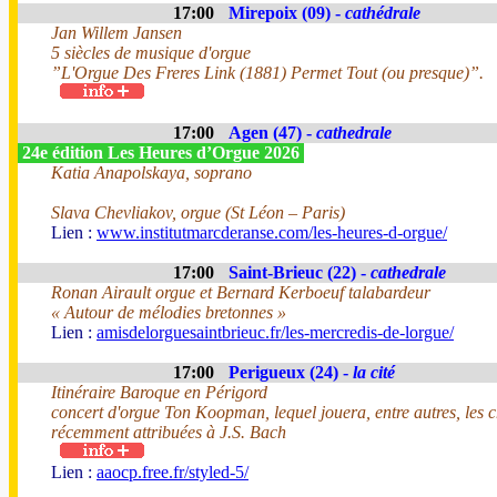
17:00
Mirepoix (09) -
cathédrale
Jan Willem Jansen
5 siècles de musique d'orgue
”L'Orgue Des Freres Link (1881) Permet Tout (ou presque)”.
17:00
Agen (47) -
cathedrale
24e édition Les Heures d’Orgue 2026
Katia Anapolskaya, soprano
Slava Chevliakov, orgue (St Léon – Paris)
Lien :
www.institutmarcderanse.com/les-heures-d-orgue/
17:00
Saint-Brieuc (22) -
cathedrale
Ronan Airault orgue et Bernard Kerboeuf talabardeur
« Autour de mélodies bretonnes »
Lien :
amisdelorguesaintbrieuc.fr/les-mercredis-de-lorgue/
17:00
Perigueux (24) -
la cité
Itinéraire Baroque en Périgord
concert d'orgue Ton Koopman, lequel jouera, entre autres, les
récemment attribuées à J.S. Bach
Lien :
aaocp.free.fr/styled-5/