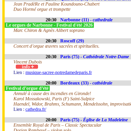
Jean PradèRe et Pauline Koundouno-Chabert
Duo Hormé orgue et trompette
20:30
Narbonne (11) -
cathedrale
Le orgues de Narbonne - Festival d'été 2026
Marc Chiron & Agnès Alibert soprano
20:30
Roscoff (29)
Concert d’orgue œuvres sacrées et spirituelles.
20:30
Paris (75) -
Cathédrale Notre-Dame
Vincent Dubois
Lien :
musique-sacree-notredamedeparis.fr
20:00
Bordeaux (33) -
cathédrale
Festival d’orgue d’été
Annulé à cause des incendies en Gironde!
Karol Mossakowski, Paris (F) Saint-Sulpice
Haendel, Widor, Brahms, Schumann, Mendelssohn, improvisati
Lien :
cathedra.fr/
20:00
Paris (75) -
Église de La Madeleine
Ensemble Royal de Paris – Classic Spectacular
Dorian Rambaud – violon solo