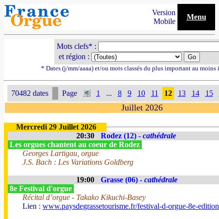
Version
Menu
Mobile
Mots clefs* :
et région :
* Dates (j/mm/aaaa) et/ou mots classés du plus important au moins 
70482 dates
Page
1
...
8
9
10
11
12
13
14
15
Juillet 2026
Mercredi 29 Juillet 2026
20:30
Rodez (12) -
cathédrale
Les orgues chantent au coeur de Rodez
Georges Lartigau, orgue
J.S. Bach : Les Variations Goldberg
19:00
Grasse (06) -
cathédrale
8e Festival d'orgue
Récital d’orgue - Takako Kikuchi-Basey
Lien :
www.paysdegrassetourisme.fr/festival-d-orgue-8e-editio