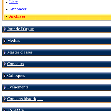
Liste
Annoncer
Archives
Jour de l'Orgue
Médias
Master classes
Concours
Colloques
Evénements
Concerts historiques
J S BACH