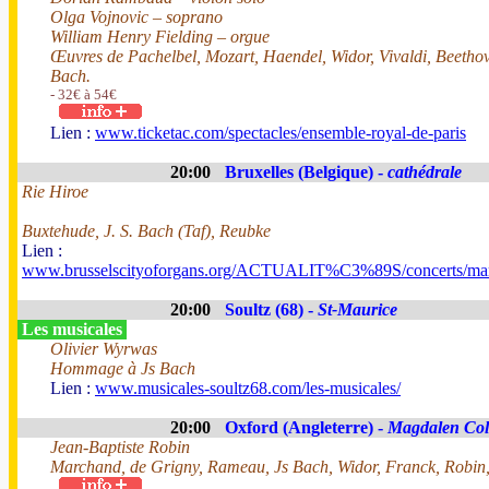
Olga Vojnovic – soprano
William Henry Fielding – orgue
Œuvres de Pachelbel, Mozart, Haendel, Widor, Vivaldi, Beethov
Bach.
- 32€ à 54€
Lien :
www.ticketac.com/spectacles/ensemble-royal-de-paris
20:00
Bruxelles (Belgique) -
cathédrale
Rie Hiroe
Buxtehude, J. S. Bach (Taf), Reubke
Lien :
www.brusselscityoforgans.org/ACTUALIT%C3%89S/concerts/mar
20:00
Soultz (68) -
St-Maurice
Les musicales
Olivier Wyrwas
Hommage à Js Bach
Lien :
www.musicales-soultz68.com/les-musicales/
20:00
Oxford (Angleterre) -
Magdalen Col
Jean-Baptiste Robin
Marchand, de Grigny, Rameau, Js Bach, Widor, Franck, Robin,