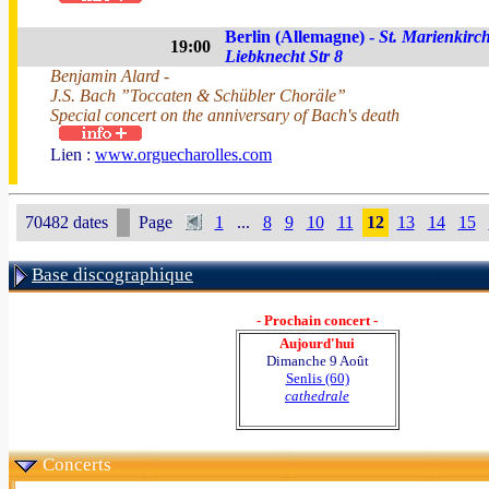
Berlin (Allemagne) -
St. Marienkirch
19:00
Liebknecht Str 8
Benjamin Alard -
J.S. Bach ”Toccaten & Schübler Choräle”
Special concert on the anniversary of Bach's death
Lien :
www.orguecharolles.com
70482 dates
Page
1
...
8
9
10
11
12
13
14
15
Base discographique
- Prochain concert -
Aujourd'hui
Dimanche 9 Août
Senlis (60)
cathedrale
Concerts