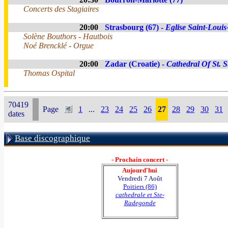
Concerts des Stagiaires
20:00
Strasbourg (67) -
Eglise Saint-Louis-
Solène Bouthors - Hautbois
Noé Brencklé - Orgue
20:00
Zadar (Croatie) -
Cathedral Of St. S
Thomas Ospital
70419
Page
1
...
23
24
25
26
27
28
29
30
31
dates
Base discographique
- Prochain concert -
Aujourd'hui
Vendredi 7 Août
Poitiers (86)
cathedrale et Ste-
Radegonde