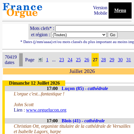
Version
Menu
Mobile
Mots clefs* :
et région :
* Dates (j/mm/aaaa) et/ou mots classés du plus important au moins im
70419
Page
1
...
23
24
25
26
27
28
29
30
31
dates
Juillet 2026
Dimanche 12 Juillet 2026
17:00
Luçon (85) -
cathédrale
L'orgue c'est...fantastique !
John Scott
Lien :
www.orguelucon.org
17:00
Blois (41) -
cathédrale
Christian Ott, organiste titulaire de la cathédrale de Versailles
et Isabelle Lagors, harpe