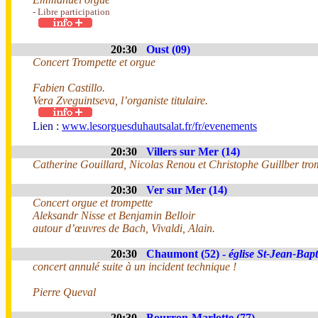
- Libre participation
20:30
Oust (09)
Concert Trompette et orgue
Fabien Castillo.
Vera Zveguintseva, l’organiste titulaire.
Lien :
www.lesorguesduhautsalat.fr/fr/evenements
20:30
Villers sur Mer (14)
Catherine Gouillard, Nicolas Renou et Christophe Guillber tro
20:30
Ver sur Mer (14)
Concert orgue et trompette
Aleksandr Nisse et Benjamin Belloir
autour d’œuvres de Bach, Vivaldi, Alain.
20:30
Chaumont (52) -
église St-Jean-Bapt
concert annulé suite à un incident technique !
Pierre Queval
20:30
Bourron-Marlotte (77)