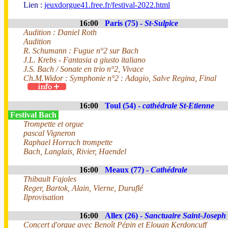
Lien :
jeuxdorgue41.free.fr/festival-2022.html
16:00
Paris (75) -
St-Sulpice
Audition : Daniel Roth
Audition
R. Schumann : Fugue n°2 sur Bach
J.L. Krebs - Fantasia a giusto italiano
J.S. Bach / Sonate en trio n°2, Vivace
Ch.M.Widor : Symphonie n°2 : Adagio, Salve Regina, Final
16:00
Toul (54) -
cathédrale St-Etienne
Festival Bach
Trompette et orgue
pascal Vigneron
Raphael Horrach trompette
Bach, Langlais, Rivier, Haendel
16:00
Meaux (77) -
Cathédrale
Thibault Fajoles
Reger, Bartok, Alain, Vierne, Duruflé
Ilprovisation
16:00
Allex (26) -
Sanctuaire Saint-Joseph
Concert d'orgue avec Benoît Pépin et Elouan Kerdoncuff