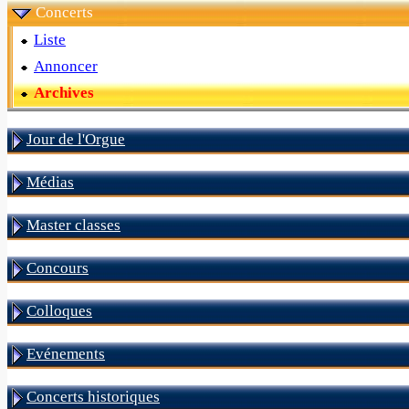
Concerts
Liste
Annoncer
Archives
Jour de l'Orgue
Médias
Master classes
Concours
Colloques
Evénements
Concerts historiques