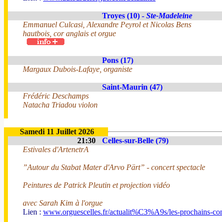
Troyes (10) -
Ste-Madeleine
Emmanuel Culcasi, Alexandre Peyrol et Nicolas Bens
hautbois, cor anglais et orgue
Pons (17)
Margaux Dubois-Lafaye, organiste
Saint-Maurin (47)
Frédéric Deschamps
Natacha Triadou violon
Samedi 11 Juillet 2026
21:30
Celles-sur-Belle (79)
Estivales d'ArtenetrA
”Autour du Stabat Mater d'Arvo Pärt” - concert spectacle
Peintures de Patrick Pleutin et projection vidéo
avec Sarah Kim à l'orgue
Lien :
www.orguescelles.fr/actualit%C3%A9s/les-prochains-con