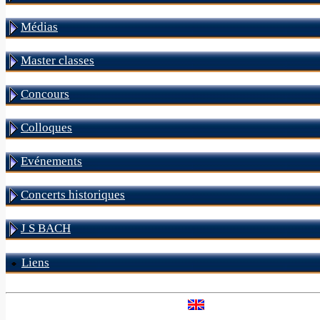
Médias
Master classes
Concours
Colloques
Evénements
Concerts historiques
J S BACH
Liens