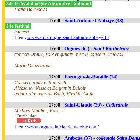
34e festival d'orgue Alexandre Guilmant
Hana Bartosova
17:00
Saint-Antoine l'Abbaye (38)
34e festival
concert
Lien :
www.amis-orgue-saint-antoine-abbaye.fr/
17:00
Oignies (62) -
Saint Barthélémy
concert Orgue, Voix et guitare avec le collectif Echovox
Marie Denis orgue
17:00
Formigny-la-Bataille (14)
Concert orgue et trompette
Aleksandr Nisse et Benjamin Belloir
autour d’œuvres de Bach, Vivaldi, Alain.
17:00
Saint-Claude (39) -
Cathédrale
Michaël Matthes, Paris -
- Entrée libre
Lien :
www.orguesaintclaude.weebly.com/
17:00
Amboise (37) -
collégiale Saint Deni