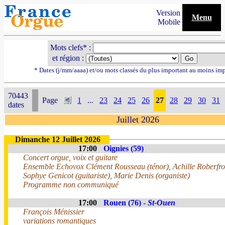
Version
Menu
Mobile
Mots clefs* :
et région :
* Dates (j/mm/aaaa) et/ou mots classés du plus important au moins im
70443
Page
1
...
23
24
25
26
27
28
29
30
31
dates
Juillet 2026
Dimanche 12 Juillet 2026
17:00
Oignies (59)
Concert orgue, voix et guitare
Ensemble Echovox Clément Rousseau (ténor), Achille Roberfroi
Sophye Genicot (guitariste), Marie Denis (organiste)
Programme non communiqué
17:00
Rouen (76) -
St-Ouen
François Ménissier
variations romantiques