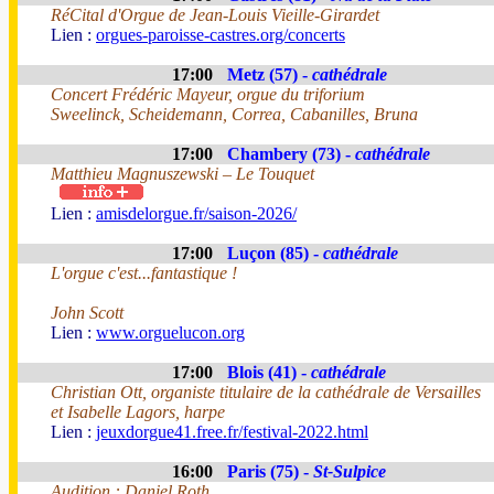
RéCital d'Orgue de Jean-Louis Vieille-Girardet
Lien :
orgues-paroisse-castres.org/concerts
17:00
Metz (57) -
cathédrale
Concert Frédéric Mayeur, orgue du triforium
Sweelinck, Scheidemann, Correa, Cabanilles, Bruna
17:00
Chambery (73) -
cathédrale
Matthieu Magnuszewski – Le Touquet
Lien :
amisdelorgue.fr/saison-2026/
17:00
Luçon (85) -
cathédrale
L'orgue c'est...fantastique !
John Scott
Lien :
www.orguelucon.org
17:00
Blois (41) -
cathédrale
Christian Ott, organiste titulaire de la cathédrale de Versailles
et Isabelle Lagors, harpe
Lien :
jeuxdorgue41.free.fr/festival-2022.html
16:00
Paris (75) -
St-Sulpice
Audition : Daniel Roth