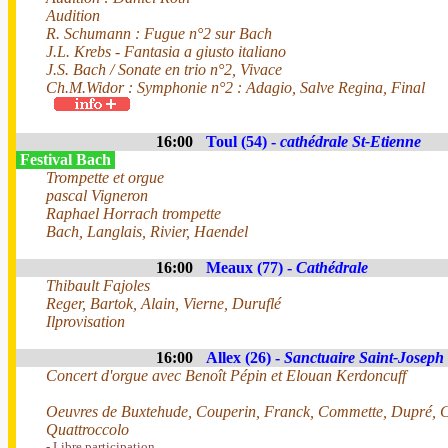
Audition
R. Schumann : Fugue n°2 sur Bach
J.L. Krebs - Fantasia a giusto italiano
J.S. Bach / Sonate en trio n°2, Vivace
Ch.M.Widor : Symphonie n°2 : Adagio, Salve Regina, Final
16:00
Toul (54) -
cathédrale St-Etienne
Festival Bach
Trompette et orgue
pascal Vigneron
Raphael Horrach trompette
Bach, Langlais, Rivier, Haendel
16:00
Meaux (77) -
Cathédrale
Thibault Fajoles
Reger, Bartok, Alain, Vierne, Duruflé
Ilprovisation
16:00
Allex (26) -
Sanctuaire Saint-Joseph
Concert d'orgue avec Benoît Pépin et Elouan Kerdoncuff
Oeuvres de Buxtehude, Couperin, Franck, Commette, Dupré, C
Quattroccolo
- Libre participation