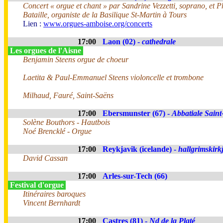
Concert « orgue et chant » par Sandrine Vezzetti, soprano, et P
Bataille, organiste de la Basilique St-Martin à Tours
Lien :
www.orgues-amboise.org/concerts
17:00
Laon (02) -
cathedrale
Les orgues de l'Aisne
Benjamin Steens orgue de choeur
Laetita & Paul-Emmanuel Steens violoncelle et trombone
Milhaud, Fauré, Saint-Saëns
17:00
Ebersmunster (67) -
Abbatiale Sain
Solène Bouthors - Hautbois
Noé Brencklé - Orgue
17:00
Reykjavik (icelande) -
hallgrimskirk
David Cassan
17:00
Arles-sur-Tech (66)
Festival d'orgue
Itinéraires baroques
Vincent Bernhardt
17:00
Castres (81) -
Nd de la Platé