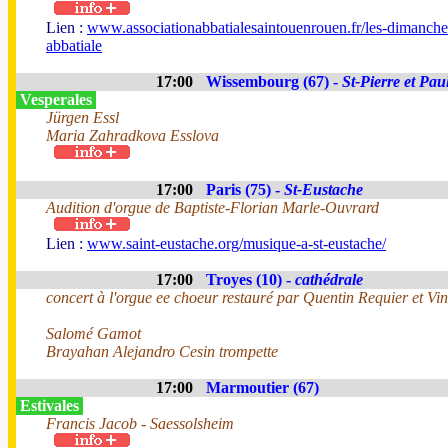
Lien :
www.associationabbatialesaintouenrouen.fr/les-dimanche
abbatiale
17:00
Wissembourg (67) -
St-Pierre et Pau
Vesperales
Jürgen Essl
Maria Zahradkova Esslova
17:00
Paris (75) -
St-Eustache
Audition d'orgue de Baptiste-Florian Marle-Ouvrard
Lien :
www.saint-eustache.org/musique-a-st-eustache/
17:00
Troyes (10) -
cathédrale
concert à l'orgue ee choeur restauré par Quentin Requier et Vin
Salomé Gamot
Brayahan Alejandro Cesin trompette
17:00
Marmoutier (67)
Estivales
Francis Jacob - Saessolsheim