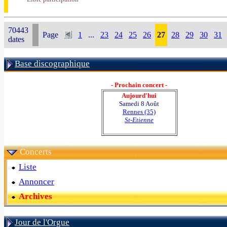
70443
Page
1
...
23
24
25
26
27
28
29
30
31
dates
Base discographique
- Prochain concert -
Aujourd'hui
Samedi 8 Août
Rennes (35)
St-Etienne
Concerts
Liste
Annoncer
Archives
Jour de l'Orgue