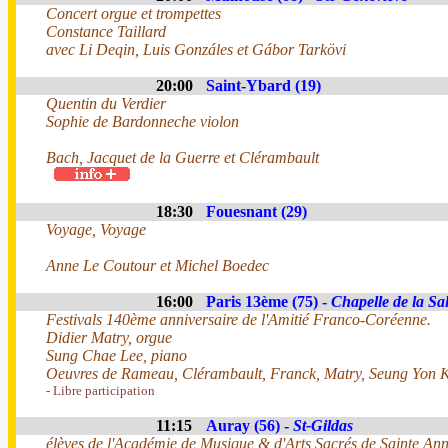
Concert orgue et trompettes
Constance Taillard
avec Li Deqin, Luis Gonzáles et Gábor Tarkövi
20:00
Saint-Ybard (19)
Quentin du Verdier
Sophie de Bardonneche violon
Bach, Jacquet de la Guerre et Clérambault
18:30
Fouesnant (29)
Voyage, Voyage
Anne Le Coutour et Michel Boedec
16:00
Paris 13ème (75) -
Chapelle de la Sal
Festivals 140ème anniversaire de l'Amitié Franco-Coréenne.
Didier Matry, orgue
Sung Chae Lee, piano
Oeuvres de Rameau, Clérambault, Franck, Matry, Seung Yon K
- Libre participation
11:15
Auray (56) -
St-Gildas
élèves de l'Académie de Musique & d'Arts Sacrés de Sainte An