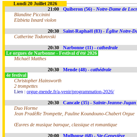
Lundi 20 Juillet 2026
21:00
Quiberon (56) -
Notre-Dame de Loc
Blandine Piccinini
Elzbieta Isnard violon
20:30
Saint-Raphaël (83) -
Église Notre-Da
Catherine Todorovski
20:30
Narbonne (11) -
cathedrale
Le orgues de Narbonne - Festival d'été 2026
Michaël Matthes
20:30
Mende (48) -
cathédrale
4e festival
Christopher Hainsworth
2 trompettes
Lien :
orgue-mende.fr/a-venir/programmation-2026/
20:30
Cancale (35) -
Sainte-Jeanne-Jugan
Duo Horme
Jean PradèRe Trompette, Pauline Koundouno-Chabert Orgue
Œuvres de musique baroque, classique et romantique
20:00
Mulhouse (68) -
Ste-Geneviève