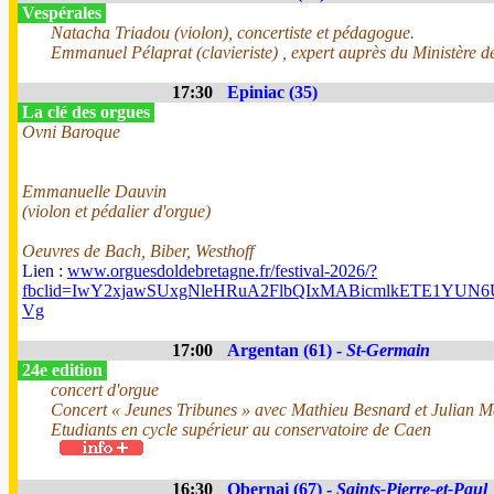
Vespérales
Natacha Triadou (violon), concertiste et pédagogue.
Emmanuel Pélaprat (clavieriste) , expert auprès du Ministère de
17:30
Epiniac (35)
La clé des orgues
Ovni Baroque
Emmanuelle Dauvin
(violon et pédalier d'orgue)
Oeuvres de Bach, Biber, Westhoff
Lien :
www.orguesdoldebretagne.fr/festival-2026/?
fbclid=IwY2xjawSUxgNleHRuA2FlbQIxMABicmlkETE1Y
Vg
17:00
Argentan (61) -
St-Germain
24e edition
concert d'orgue
Concert « Jeunes Tribunes » avec Mathieu Besnard et Julian 
Etudiants en cycle supérieur au conservatoire de Caen
16:30
Obernai (67) -
Saints-Pierre-et-Paul