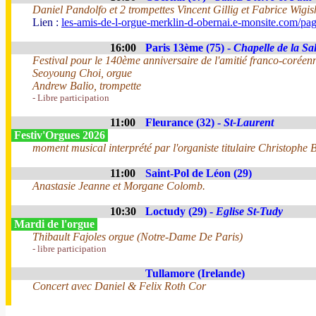
Daniel Pandolfo et 2 trompettes Vincent Gillig et Fabrice Wigis
Lien :
les-amis-de-l-orgue-merklin-d-obernai.e-monsite.com/pa
16:00
Paris 13ème (75) -
Chapelle de la Sal
Festival pour le 140ème anniversaire de l'amitié franco-coréen
Seoyoung Choi, orgue
Andrew Balio, trompette
- Libre participation
11:00
Fleurance (32) -
St-Laurent
Festiv'Orgues 2026
moment musical interprété par l'organiste titulaire Christophe B
11:00
Saint-Pol de Léon (29)
Anastasie Jeanne et Morgane Colomb.
10:30
Loctudy (29) -
Eglise St-Tudy
Mardi de l'orgue
Thibault Fajoles orgue (Notre-Dame De Paris)
- libre participation
Tullamore (Irelande)
Concert avec Daniel & Felix Roth Cor