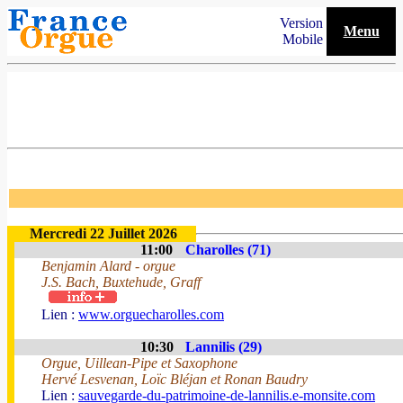
Version
Menu
Mobile
Mercredi 22 Juillet 2026
11:00
Charolles (71)
Benjamin Alard - orgue
J.S. Bach, Buxtehude, Graff
Lien :
www.orguecharolles.com
10:30
Lannilis (29)
Orgue, Uillean-Pipe et Saxophone
Hervé Lesvenan, Loïc Bléjan et Ronan Baudry
Lien :
sauvegarde-du-patrimoine-de-lannilis.e-monsite.com