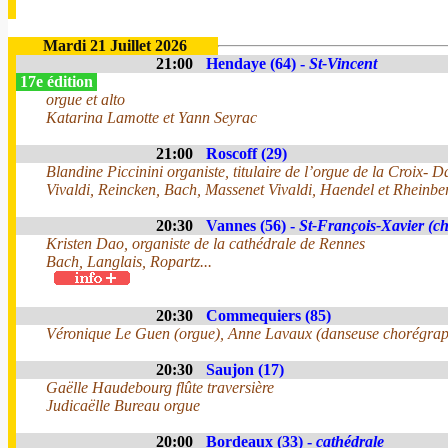
Mardi 21 Juillet 2026
21:00
Hendaye (64) -
St-Vincent
17e édition
orgue et alto
Katarina Lamotte et Yann Seyrac
21:00
Roscoff (29)
Blandine Piccinini organiste, titulaire de l’orgue de la Croix- 
Vivaldi, Reincken, Bach, Massenet Vivaldi, Haendel et Rheinber
20:30
Vannes (56) -
St-François-Xavier (ch
Kristen Dao, organiste de la cathédrale de Rennes
Bach, Langlais, Ropartz...
20:30
Commequiers (85)
Véronique Le Guen (orgue), Anne Lavaux (danseuse chorégra
20:30
Saujon (17)
Gaëlle Haudebourg flûte traversière
Judicaëlle Bureau orgue
20:00
Bordeaux (33) -
cathédrale