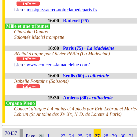
Lien :
musique-sacree-notredamedeparis.fr/
16:00
Badevel (25)
Mille et une tribunes
Charlotte Dumas
Salomée Maciel trompette
16:00
Paris (75) -
La Madeleine
Récital d'orgue par Olivier PéRin (La Madeleine)
Lien :
www.concerts-lamadeleine.com/
16:00
Senlis (60) -
cathedrale
Isabelle Fontaine (Soissons)
15:30
Amiens (80) -
cathedrale
Organo Pleno
Concert d’orgue à 4 mains et 4 pieds par Eric Lebrun et Marie
Lebrun (St-Antoine des Xv-Xx, N-D. de Lorette à Paris)
70437
Page
1
...
23
24
25
26
27
28
29
30
31