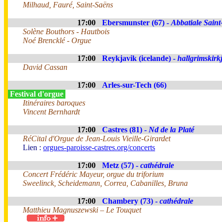
Milhaud, Fauré, Saint-Saëns
17:00
Ebersmunster (67) -
Abbatiale Sain
Solène Bouthors - Hautbois
Noé Brencklé - Orgue
17:00
Reykjavik (icelande) -
hallgrimskirk
David Cassan
17:00
Arles-sur-Tech (66)
Festival d'orgue
Itinéraires baroques
Vincent Bernhardt
17:00
Castres (81) -
Nd de la Platé
RéCital d'Orgue de Jean-Louis Vieille-Girardet
Lien :
orgues-paroisse-castres.org/concerts
17:00
Metz (57) -
cathédrale
Concert Frédéric Mayeur, orgue du triforium
Sweelinck, Scheidemann, Correa, Cabanilles, Bruna
17:00
Chambery (73) -
cathédrale
Matthieu Magnuszewski – Le Touquet