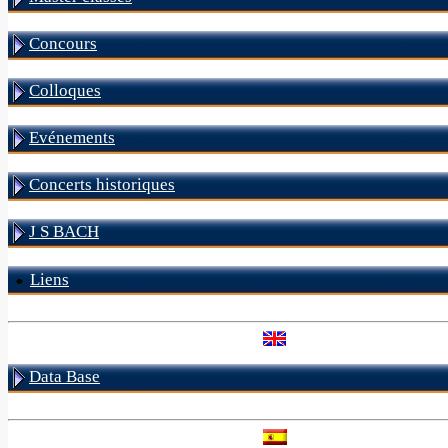
Concours
Colloques
Evénements
Concerts historiques
J S BACH
Liens
Data Base