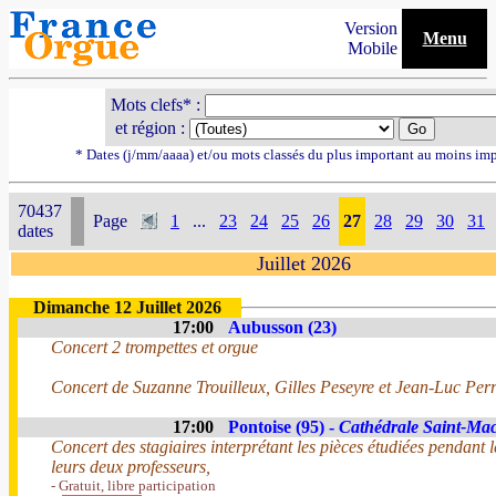
Version
Menu
Mobile
Mots clefs* :
et région :
* Dates (j/mm/aaaa) et/ou mots classés du plus important au moins im
70437
Page
1
...
23
24
25
26
27
28
29
30
31
dates
Juillet 2026
Dimanche 12 Juillet 2026
17:00
Aubusson (23)
Concert 2 trompettes et orgue
Concert de Suzanne Trouilleux, Gilles Peseyre et Jean-Luc Perr
17:00
Pontoise (95) -
Cathédrale Saint-Ma
Concert des stagiaires interprétant les pièces étudiées pendant 
leurs deux professeurs,
- Gratuit, libre participation