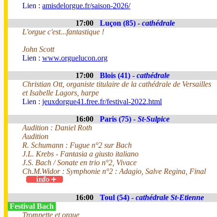
Lien :
amisdelorgue.fr/saison-2026/
17:00
Luçon (85) -
cathédrale
L'orgue c'est...fantastique !
John Scott
Lien :
www.orguelucon.org
17:00
Blois (41) -
cathédrale
Christian Ott, organiste titulaire de la cathédrale de Versailles
et Isabelle Lagors, harpe
Lien :
jeuxdorgue41.free.fr/festival-2022.html
16:00
Paris (75) -
St-Sulpice
Audition : Daniel Roth
Audition
R. Schumann : Fugue n°2 sur Bach
J.L. Krebs - Fantasia a giusto italiano
J.S. Bach / Sonate en trio n°2, Vivace
Ch.M.Widor : Symphonie n°2 : Adagio, Salve Regina, Final
16:00
Toul (54) -
cathédrale St-Etienne
Festival Bach
Trompette et orgue