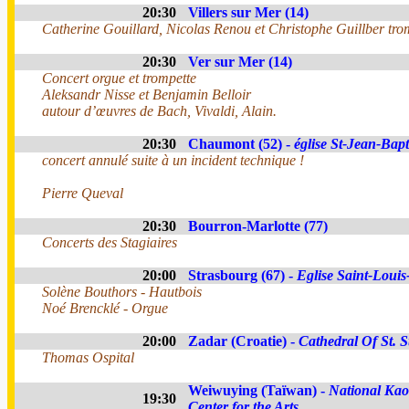
20:30
Villers sur Mer (14)
Catherine Gouillard, Nicolas Renou et Christophe Guillber tro
20:30
Ver sur Mer (14)
Concert orgue et trompette
Aleksandr Nisse et Benjamin Belloir
autour d’œuvres de Bach, Vivaldi, Alain.
20:30
Chaumont (52) -
église St-Jean-Bapt
concert annulé suite à un incident technique !
Pierre Queval
20:30
Bourron-Marlotte (77)
Concerts des Stagiaires
20:00
Strasbourg (67) -
Eglise Saint-Louis-
Solène Bouthors - Hautbois
Noé Brencklé - Orgue
20:00
Zadar (Croatie) -
Cathedral Of St. S
Thomas Ospital
Weiwuying (Taïwan) -
National Ka
19:30
Center for the Arts