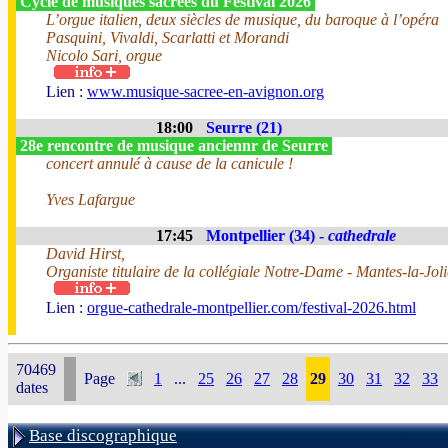
Cycle de musiques sacrées du Festival 2026
L’orgue italien, deux siècles de musique, du baroque à l’opéra
Pasquini, Vivaldi, Scarlatti et Morandi
Nicolo Sari, orgue
Lien :
www.musique-sacree-en-avignon.org
18:00
Seurre (21)
28e rencontre de musique anciennr de Seurre
concert annulé à cause de la canicule !
Yves Lafargue
17:45
Montpellier (34) -
cathedrale
David Hirst,
Organiste titulaire de la collégiale Notre-Dame - Mantes-la-Joli
Lien :
orgue-cathedrale-montpellier.com/festival-2026.html
70469
Page
1
...
25
26
27
28
29
30
31
32
33
dates
Base discographique