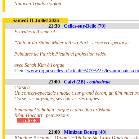
Natacha Triadou violon
Samedi 11 Juillet 2026
21:30
Celles-sur-Belle (79)
Estivales d'ArtenetrA
”Autour du Stabat Mater d'Arvo Pärt” - concert spectacle
Peintures de Patrick Pleutin et projection vidéo
avec Sarah Kim à l'orgue
Lien :
www.orguescelles.fr/actualit%C3%A9s/les-prochains-con
21:00
Calvi (2B) -
cathedrale
Corsica
Un concert-spectacle unique : sur grand écran, un film muet tr
Corse, ses paysages, ses églises, ses orgues.
Emmanuel Schublin · orgue et direction artistique
Rémi Hochart · percussions
21:00
Mimizan Bourg (40)
Blandine Piccinini : Organiste Titulaire Ste Croix Daurade - T