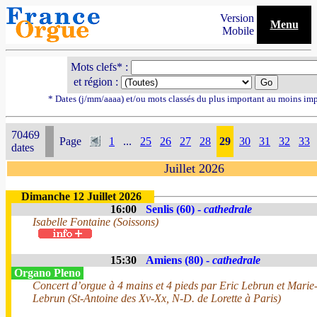
Version
Menu
Mobile
Mots clefs* :
et région :
* Dates (j/mm/aaaa) et/ou mots classés du plus important au moins im
70469
Page
1
...
25
26
27
28
29
30
31
32
33
dates
Juillet 2026
Dimanche 12 Juillet 2026
16:00
Senlis (60) -
cathedrale
Isabelle Fontaine (Soissons)
15:30
Amiens (80) -
cathedrale
Organo Pleno
Concert d’orgue à 4 mains et 4 pieds par Eric Lebrun et Marie
Lebrun (St-Antoine des Xv-Xx, N-D. de Lorette à Paris)