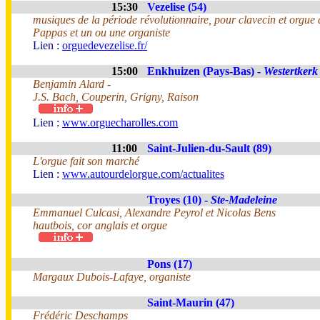
15:30
Vezelise (54)
musiques de la période révolutionnaire, pour clavecin et orgue
Pappas et un ou une organiste
Lien :
orguedevezelise.fr/
15:00
Enkhuizen (Pays-Bas) -
Westertkerk
Benjamin Alard -
J.S. Bach, Couperin, Grigny, Raison
Lien :
www.orguecharolles.com
11:00
Saint-Julien-du-Sault (89)
L'orgue fait son marché
Lien :
www.autourdelorgue.com/actualites
Troyes (10) -
Ste-Madeleine
Emmanuel Culcasi, Alexandre Peyrol et Nicolas Bens
hautbois, cor anglais et orgue
Pons (17)
Margaux Dubois-Lafaye, organiste
Saint-Maurin (47)
Frédéric Deschamps