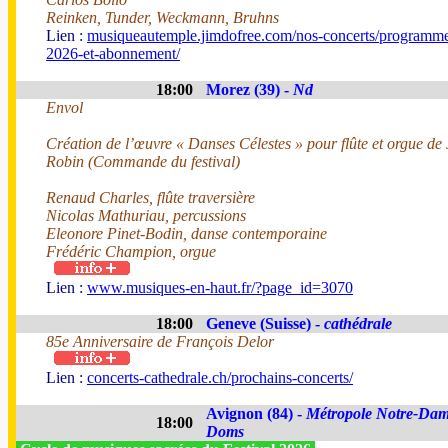
Reinken, Tunder, Weckmann, Bruhns
Lien :
musiqueautemple.jimdofree.com/nos-concerts/programme
2026-et-abonnement/
18:00
Morez (39) -
Nd
Envol
Création de l’œuvre « Danses Célestes » pour flûte et orgue de
Robin (Commande du festival)
Renaud Charles, flûte traversière
Nicolas Mathuriau, percussions
Eleonore Pinet-Bodin, danse contemporaine
Frédéric Champion, orgue
Lien :
www.musiques-en-haut.fr/?page_id=3070
18:00
Geneve (Suisse) -
cathédrale
85e Anniversaire de François Delor
Lien :
concerts-cathedrale.ch/prochains-concerts/
Avignon (84) -
Métropole Notre-Dam
18:00
Doms