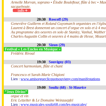
Armelle Morvan, soprano • Élodie Bouleftour, flûte à bec • Ma
sacqueboute.
20:30
Roscoff (29)
Geneviève Guillerm et Roland Guyomarch organistes en l’églis
Laurent à Brest donneront un concert d’orgue en solo et à 4 ma
Au programme des oeuvres en solo de Stanley, Vanhal, Walther
Charles-Augustin Collin et oeuvres à 4 mains de Hesse, Mozart
20:30
Sizun (29)
Festival « Les Enclos en Musique »
Frédéric Rivoal
19:30
Souvigny (03)
Concert harmonium, flûte et chant
Francesco et Sarah-Marie Chigioni
Lien :
www.amisorgueclicquotsouvigny.com/manifestations
19:00
Soultz (68) -
St-Maurice
”Jeux Divins”
orgue et vin
Eric Letzelter & Le Domaine Weinzaepfel
Lien :
www.musicales-soultz68.com/les-musicales/