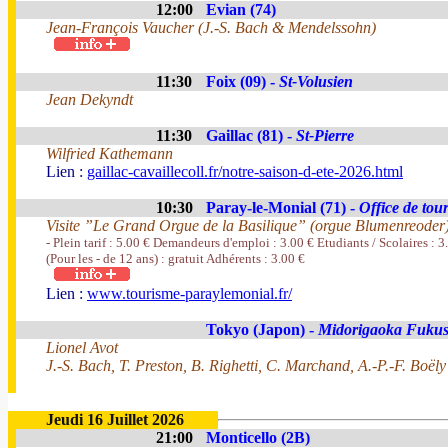
12:00
Evian (74)
Jean-François Vaucher (J.-S. Bach & Mendelssohn)
11:30
Foix (09) -
St-Volusien
Jean Dekyndt
11:30
Gaillac (81) -
St-Pierre
Wilfried Kathemann
Lien :
gaillac-cavaillecoll.fr/notre-saison-d-ete-2026.html
10:30
Paray-le-Monial (71) -
Office de tou
Visite ”Le Grand Orgue de la Basilique” (orgue Blumenreoder
- Plein tarif : 5.00 € Demandeurs d'emploi : 3.00 € Etudiants / Scolaires : 
(Pour les - de 12 ans) : gratuit Adhérents : 3.00 €
Lien :
www.tourisme-paraylemonial.fr/
Tokyo (Japon) -
Midorigaoka Fuku
Lionel Avot
J.-S. Bach, T. Preston, B. Righetti, C. Marchand, A.-P.-F. Boëly
Jeudi 16 Juillet 2026
21:00
Monticello (2B)