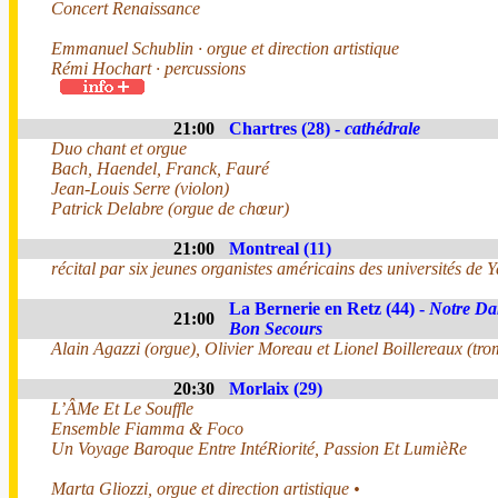
Concert Renaissance
Emmanuel Schublin · orgue et direction artistique
Rémi Hochart · percussions
21:00
Chartres (28) -
cathédrale
Duo chant et orgue
Bach, Haendel, Franck, Fauré
Jean-Louis Serre (violon)
Patrick Delabre (orgue de chœur)
21:00
Montreal (11)
récital par six jeunes organistes américains des universités de Ya
La Bernerie en Retz (44) -
Notre Da
21:00
Bon Secours
Alain Agazzi (orgue), Olivier Moreau et Lionel Boillereaux (tro
20:30
Morlaix (29)
L’ÂMe Et Le Souffle
Ensemble Fiamma & Foco
Un Voyage Baroque Entre IntéRiorité, Passion Et LumièRe
Marta Gliozzi, orgue et direction artistique •