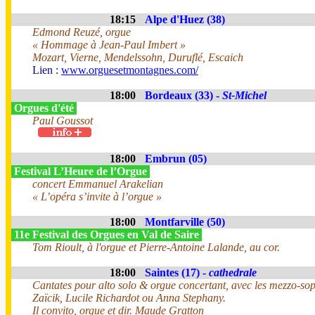
18:15
Alpe d'Huez (38)
Edmond Reuzé, orgue
« Hommage à Jean-Paul Imbert »
Mozart, Vierne, Mendelssohn, Duruflé, Escaich
Lien :
www.orguesetmontagnes.com/
18:00
Bordeaux (33) -
St-Michel
Orgues d'été
Paul Goussot
18:00
Embrun (05)
Festival L’Heure de l’Orgue
concert Emmanuel Arakelian
« L’opéra s’invite à l’orgue »
18:00
Montfarville (50)
11e Festival des Orgues en Val de Saire
Tom Rioult, à l'orgue et Pierre-Antoine Lalande, au cor.
18:00
Saintes (17) -
cathedrale
Cantates pour alto solo & orgue concertant, avec les mezzo-s
Zaïcik, Lucile Richardot ou Anna Stephany.
Il convito, orgue et dir. Maude Gratton