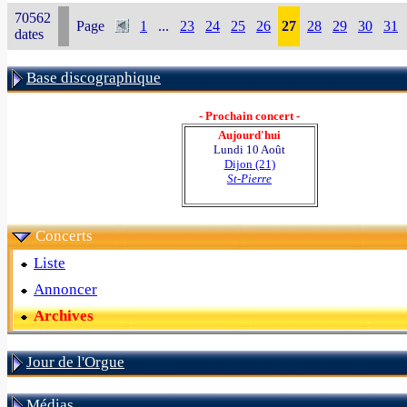
70562
Page
1
...
23
24
25
26
27
28
29
30
31
dates
Base discographique
- Prochain concert -
Aujourd'hui
Lundi 10 Août
Dijon (21)
St-Pierre
Concerts
Liste
Annoncer
Archives
Jour de l'Orgue
Médias