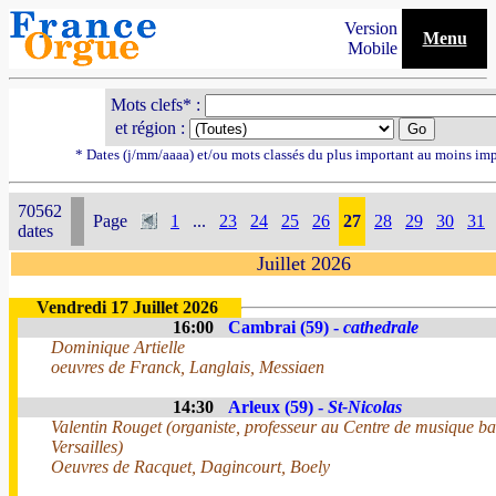
Version
Menu
Mobile
Mots clefs* :
et région :
* Dates (j/mm/aaaa) et/ou mots classés du plus important au moins im
70562
Page
1
...
23
24
25
26
27
28
29
30
31
dates
Juillet 2026
Vendredi 17 Juillet 2026
16:00
Cambrai (59) -
cathedrale
Dominique Artielle
oeuvres de Franck, Langlais, Messiaen
14:30
Arleux (59) -
St-Nicolas
Valentin Rouget (organiste, professeur au Centre de musique b
Versailles)
Oeuvres de Racquet, Dagincourt, Boely