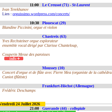
11:00
Le Creusot (71) -
St-Laurent
Ivan Terekhanov
Lien :
orguissimo.wordpress.com/concerts/
10:30
Plouescat (29)
Blandine Piccinini, orgue et violon
Chastreix (63)
Yves Rechsteiner orgue explorateur
ensemble vocal dirigé par Clarisse Chanteloup,
Couperin Messe des paroisses
Moussey (10)
Concert d'orgue et de flûte avec Pierre Mea (organiste de la cathédr
Cuniot (flûtiste)
Frankfurt-Höchst (Allemagne)
Frédéric Deschamps
Vendredi 24 Juillet 2026
21:00
Guerande (44) -
collegiale