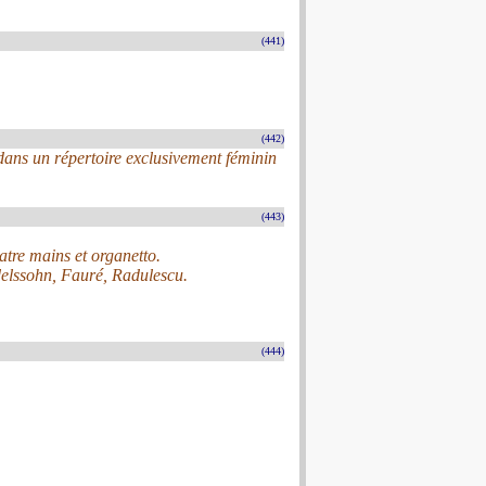
(441)
(442)
ans un répertoire exclusivement féminin
(443)
uatre mains et organetto.
elssohn, Fauré, Radulescu.
(444)