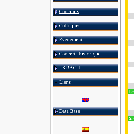
Concours
Colloques
Evénements
Concerts historiques
J S BACH
Liens
Le
Data Base
55e