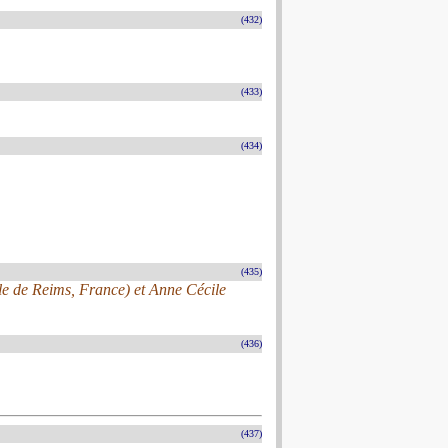
(432)
(433)
(434)
(435)
ale de Reims, France) et Anne Cécile
(436)
(437)