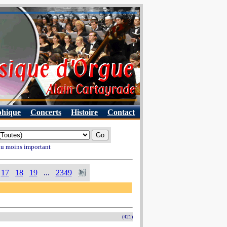
phique
Concerts
Histoire
Contact
 au moins important
17
18
19
...
2349
(421)