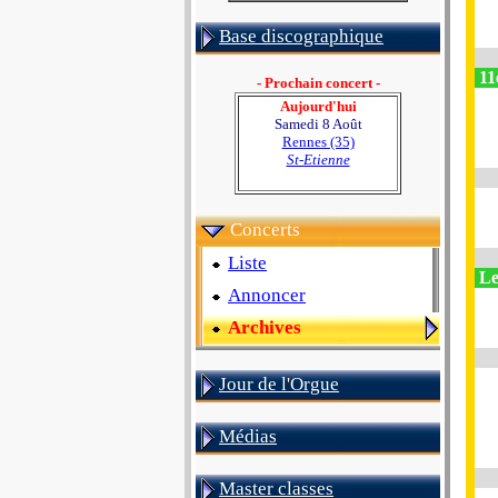
Base discographique
11
- Prochain concert -
Aujourd'hui
Samedi 8 Août
Rennes (35)
St-Etienne
Concerts
Liste
Le
Annoncer
Archives
Jour de l'Orgue
Médias
Master classes