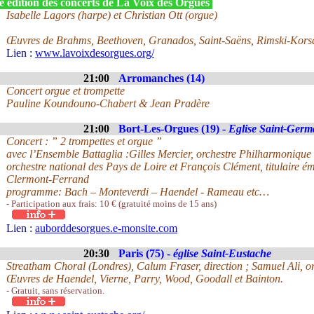
e édition des concerts de La Voix des Orgues
Isabelle Lagors (harpe) et Christian Ott (orgue)
Œuvres de Brahms, Beethoven, Granados, Saint-Saëns, Rimski-Kors
Lien :
www.lavoixdesorgues.org/
21:00
Arromanches (14)
Concert orgue et trompette
Pauline Koundouno-Chabert & Jean Pradère
21:00
Bort-Les-Orgues (19) -
Eglise Saint-Germ
Concert : ” 2 trompettes et orgue ”
avec l’Ensemble Battaglia :Gilles Mercier, orchestre Philharmoniqu
orchestre national des Pays de Loire et François Clément, titulaire ém
Clermont-Ferrand
programme: Bach – Monteverdi – Haendel - Rameau etc…
- Participation aux frais: 10 € (gratuité moins de 15 ans)
Lien :
auborddesorgues.e-monsite.com
20:30
Paris (75) -
église Saint-Eustache
Streatham Choral (Londres), Calum Fraser, direction ; Samuel Ali, o
Œuvres de Haendel, Vierne, Parry, Wood, Goodall et Bainton.
- Gratuit, sans réservation.