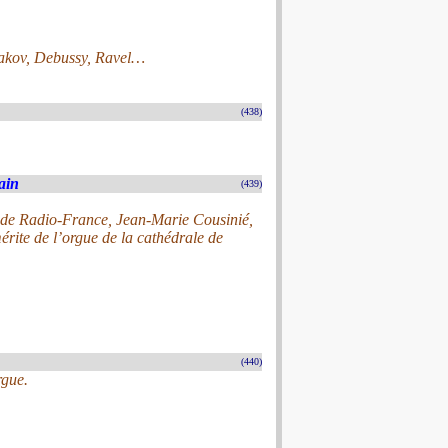
akov, Debussy, Ravel…
(438)
ain
(439)
e de Radio-France, Jean-Marie Cousinié,
érite de l’orgue de la cathédrale de
(440)
rgue.