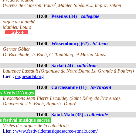
Œuvres de Cabezon, Fauré, Mahler, Sibélius.... Improvisation
11:00
Pezenas (34) -
collegiale
orgue du marché
Mathieu Lours
11:00
Wissembourg (67) -
St-Jean
Gernot Gölter
D. Buxtehude, Js.Bach, C. Tambling, et Martin Mans.
11:00
Sarlat (24) -
cathédrale
Laurence Lussault (Organiste de Notre Dame La Grande à Poitiers)
Lien :
orguesarlat.org
11:00
Carcassonne (11) -
St-Vincent
s Vents D'Anges
Invocations Jean-Pierre Lecaudey (Saint-Rémy de Provence).
Oeuvres de J.S. Bach, Ropartz, Dupré
11:00
Saint-Malo (35) -
cathédrale
 festival musique sacrée
Visites des orgues de la cathédrale
Lien :
www.festivaldemusiquesacree-stmalo.com/