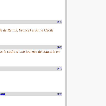
(445)
ale de Reims, France) et Anne Cécile
(446)
s le cadre d’une tournée de concerts en
(447)
tant
(448)