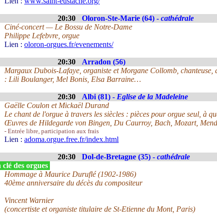
Lien :
www.saint-eustache.org/
20:30
Oloron-Ste-Marie (64) -
cathédrale
Ciné-concert — Le Bossu de Notre-Dame
Philippe Lefebvre, orgue
Lien :
oloron-orgues.fr/evenements/
20:30
Arradon (56)
Margaux Dubois-Lafaye, organiste et Morgane Collomb, chanteuse, d
: Lili Boulanger, Mel Bonis, Elsa Barraine…
20:30
Albi (81) -
Eglise de la Madeleine
Gaëlle Coulon et Mickaël Durand
Le chant de l'orgue à travers les siècles : pièces pour orgue seul, à q
Œuvres de Hildegarde von Bingen, Du Caurroy, Bach, Mozart, Mend
- Entrée libre, participation aux frais
Lien :
adoma.orgue.free.fr/index.html
20:30
Dol-de-Bretagne (35) -
cathédrale
 clé des orgues
Hommage à Maurice Duruflé (1902-1986)
40ème anniversaire du décès du compositeur
Vincent Warnier
(concertiste et organiste titulaire de St-Etienne du Mont, Paris)