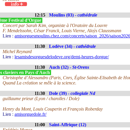
12:15
Moulins (03) -
cathédrale
ème Festival d’Orgue
Concert par Sarah Kim, organiste à l'Oratoire du Louvre
F. Mendelssohn, César Franck, Louis Vierne, Aloÿs Claussmann
Lien :
amisorguesmoulins.chez.com/concerts/saison_2026/saison2026
11:30
Lodève (34) -
cathédrale
Michel Reynard
Lien :
lesamisdesorguesdelodeve.org/demi-heures-dorgue/
11:30
Auch (32) -
St-Orens
s claviers en Pays d'Auch
Christophe d’Alessandro (Paris, Cnrs, Église Sainte-Elisabeth de Ho
Quand La création se mêle à la science.
11:30
Dole (39) -
collegiale Nd
guillaume prieur (Lyon / charolles / Dole)
Henry du Mont, Louis Couperin et François Roberday
Lien :
amisorguedole.fr/
11:00
Saint-Affrique (12)
Frédéric Munoz