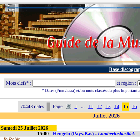
Base discogra
Mots clefs* :
et région :
* Dates (j/mm/aaaa) et/ou mots classés du plus important
70443 dates
Page
1
...
11
12
13
14
15
16
Juillet 2026
Samedi 25 Juillet 2026
15:00
Hengelo (Pays-Bas) -
Lambertusbasiliek
Jb Robin