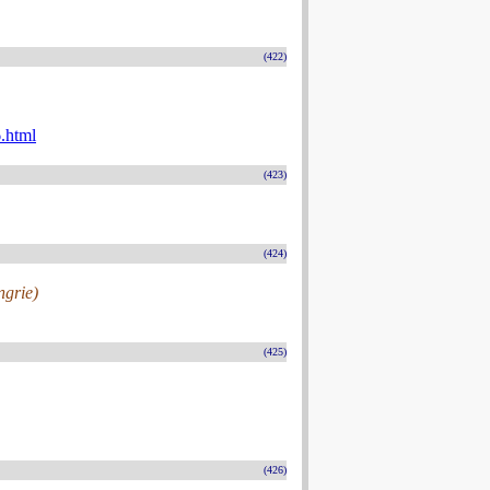
(422)
.html
(423)
(424)
ngrie)
(425)
(426)