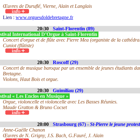
Œuvres de Duruflé, Vierne, Alain et Langlais
Lien :
www.orguesdoldebretagne.fr
20:30
Saint-Florentin (89)
tival International D’Orgue à Saint-Florentin
Concert d'orgue et de flûte avec Pierre Mea (organiste de la cathédr
Cuniot (flûtiste)
20:30
Roscoff (29)
Concert de musique baroque par un ensemble de jeunes étudiants dan
Bretagne.
Violons, Haut Bois et orgue.
20:30
Guimiliau (29)
stival « Les Enclos en Musique »
Orgue, violoncelle et violoncelle avec Les Basses Réunies.
Maude Gratton & Bruno Cocset
20:00
Strasbourg (67) -
St-Pierre le jeune protes
Anne-Gaëlle Chanon
Œuvres de N. Grigny, J.S. Bach, G.Fauré, J. Alain