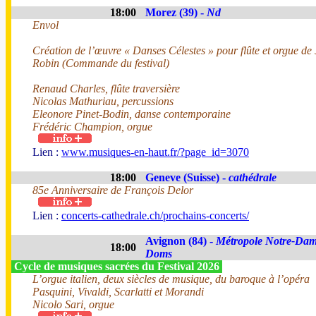
18:00
Morez (39) -
Nd
Envol
Création de l’œuvre « Danses Célestes » pour flûte et orgue de
Robin (Commande du festival)
Renaud Charles, flûte traversière
Nicolas Mathuriau, percussions
Eleonore Pinet-Bodin, danse contemporaine
Frédéric Champion, orgue
Lien :
www.musiques-en-haut.fr/?page_id=3070
18:00
Geneve (Suisse) -
cathédrale
85e Anniversaire de François Delor
Lien :
concerts-cathedrale.ch/prochains-concerts/
Avignon (84) -
Métropole Notre-Dam
18:00
Doms
Cycle de musiques sacrées du Festival 2026
L’orgue italien, deux siècles de musique, du baroque à l’opéra
Pasquini, Vivaldi, Scarlatti et Morandi
Nicolo Sari, orgue