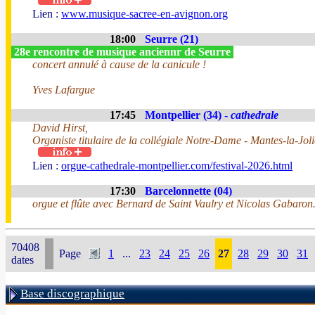
Lien :
www.musique-sacree-en-avignon.org
18:00
Seurre (21)
28e rencontre de musique anciennr de Seurre
concert annulé à cause de la canicule !
Yves Lafargue
17:45
Montpellier (34) -
cathedrale
David Hirst,
Organiste titulaire de la collégiale Notre-Dame - Mantes-la-Joli
Lien :
orgue-cathedrale-montpellier.com/festival-2026.html
17:30
Barcelonnette (04)
orgue et flûte avec Bernard de Saint Vaulry et Nicolas Gabaron
70408
Page
1
...
23
24
25
26
27
28
29
30
31
dates
Base discographique