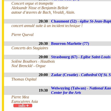
Concert orgue et trompette
Aleksandr Nisse et Benjamin Belloir
autour d’œuvres de Bach, Vivaldi, Alain.
20:30
Chaumont (52) -
église St-Jean-Bapt
concert annulé suite à un incident technique !
Pierre Queval
20:30
Bourron-Marlotte (77)
Concerts des Stagiaires
20:00
Strasbourg (67) -
Eglise Saint-Louis-
Solène Bouthors - Hautbois
Noé Brencklé - Orgue
20:00
Zadar (Croatie) -
Cathedral Of St. S
Thomas Ospital
Weiwuying (Taïwan) -
National Ka
19:30
Center for the Arts
Pierre Mea
Eurocuivres Asia