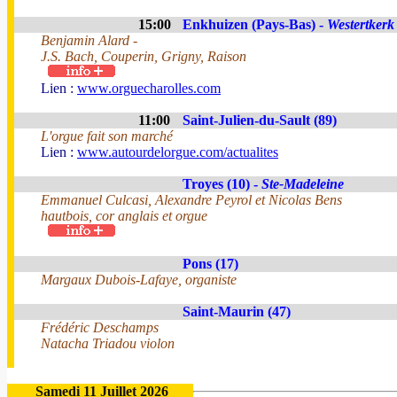
15:00
Enkhuizen (Pays-Bas) -
Westertkerk
Benjamin Alard -
J.S. Bach, Couperin, Grigny, Raison
Lien :
www.orguecharolles.com
11:00
Saint-Julien-du-Sault (89)
L'orgue fait son marché
Lien :
www.autourdelorgue.com/actualites
Troyes (10) -
Ste-Madeleine
Emmanuel Culcasi, Alexandre Peyrol et Nicolas Bens
hautbois, cor anglais et orgue
Pons (17)
Margaux Dubois-Lafaye, organiste
Saint-Maurin (47)
Frédéric Deschamps
Natacha Triadou violon
Samedi 11 Juillet 2026