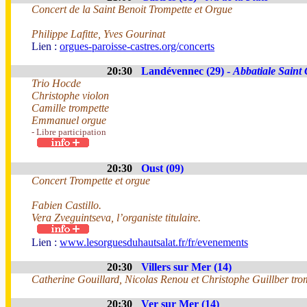
Concert de la Saint Benoit Trompette et Orgue
Philippe Lafitte, Yves Gourinat
Lien :
orgues-paroisse-castres.org/concerts
20:30
Landévennec (29) -
Abbatiale Saint
Trio Hocde
Christophe violon
Camille trompette
Emmanuel orgue
- Libre participation
20:30
Oust (09)
Concert Trompette et orgue
Fabien Castillo.
Vera Zveguintseva, l’organiste titulaire.
Lien :
www.lesorguesduhautsalat.fr/fr/evenements
20:30
Villers sur Mer (14)
Catherine Gouillard, Nicolas Renou et Christophe Guillber tro
20:30
Ver sur Mer (14)