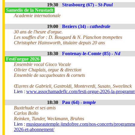
19:30
Strasbourg (67) -
St-Paul
Samedis de la Neustadt
Academie internationale
19:00
Beziers (34) -
cathedrale
30 ans de l'heure d'orgue.
Les souffles d'or : D. Bougard & N. Planchon trompettes
Christopher Hainsworth, titulaire depuis 20 ans
18:30
Fontenay-le-Comte (85) -
Nd
Festi'orgue 2026
Ensemble vocal Gioco Vocale
Olivier Chaplais, orgue & direction
Ensemble de sacqueboutes & cornets
Œuvres de Gabrieli, Gastroldi, Monteverdi, Susato, Sweelinck
Lien :
www.assochamadeflc.com/festi-orgue-2026-la-programm
18:30
Pau (64) -
temple
Buxtehude et ses amis
Carlos Bollo
Reinken, Tunder, Weckmann, Bruhns
Lien :
musiqueautemple.jimdofree.com/nos-concerts/programme
2026-et-abonnement/