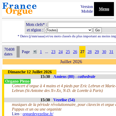
Version
Menu
Mobile
Mots clefs* :
et région :
* Dates (j/mm/aaaa) et/ou mots classés du plus important au moins im
70408
Page
1
...
23
24
25
26
27
28
29
30
31
dates
Juillet 2026
Dimanche 12 Juillet 2026
15:30
Amiens (80) -
cathedrale
Organo Pleno
Concert d’orgue à 4 mains et 4 pieds par Eric Lebrun et Marie
Lebrun (St-Antoine des Xv-Xx, N-D. de Lorette à Paris)
15:30
Vezelise (54)
musiques de la période révolutionnaire, pour clavecin et orgue
Pappas et un ou une organiste
Lien :
orguedevezelise.fr/