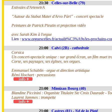
21:30
Celles-sur-Belle (79)
Estivales d'ArtenetrA
”Autour du Stabat Mater d'Arvo Pärt” - concert spectacle
Peintures de Patrick Pleutin et projection vidéo
avec Sarah Kim à l'orgue
Lien :
www.orguescelles.fr/actualit%C3%A9s/les-prochains-con
21:00
Calvi (2B) -
cathedrale
Corsica
Un concert-spectacle unique : sur grand écran, un film muet tr
Corse, ses paysages, ses églises, ses orgues.
Emmanuel Schublin · orgue et direction artistique
Rémi Hochart · percussions
21:00
Mimizan Bourg (40)
Blandine Piccinini : Organiste Titulaire Ste Croix Daurade - T
Laurent Jammes : trompette
21:00
Castres (81) -
Nd de la Platé