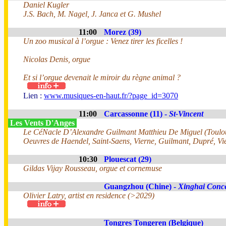
Daniel Kugler
J.S. Bach, M. Nagel, J. Janca et G. Mushel
11:00
Morez (39)
Un zoo musical à l’orgue : Venez tirer les ficelles !
Nicolas Denis, orgue
Et si l’orgue devenait le miroir du règne animal ?
Lien :
www.musiques-en-haut.fr/?page_id=3070
11:00
Carcassonne (11) -
St-Vincent
Les Vents D'Anges
Le CéNacle D’Alexandre Guilmant Matthieu De Miguel (Toulo
Oeuvres de Haendel, Saint-Saens, Vierne, Guilmant, Dupré, Vi
10:30
Plouescat (29)
Gildas Vijay Rousseau, orgue et cornemuse
Guangzhou (Chine) -
Xinghai Conce
Olivier Latry, artist en residence (>2029)
Tongres Tongeren (Belgique)