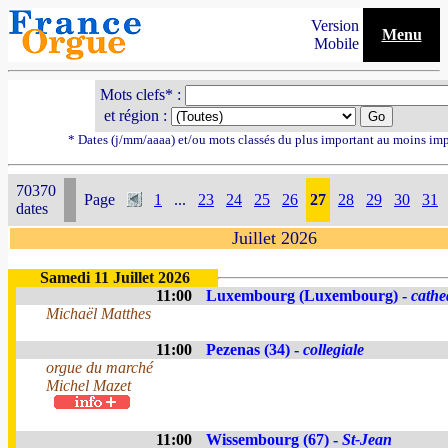
Version
Menu
Mobile
Mots clefs* :
et région :
* Dates (j/mm/aaaa) et/ou mots classés du plus important au moins im
70370
Page
1
...
23
24
25
26
27
28
29
30
31
dates
Juillet 2026
Samedi 11 Juillet 2026
11:00
Luxembourg (Luxembourg) -
cathe
Michaël Matthes
11:00
Pezenas (34) -
collegiale
orgue du marché
Michel Mazet
11:00
Wissembourg (67) -
St-Jean