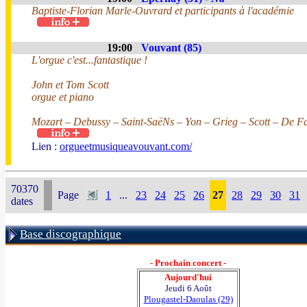
Baptiste-Florian Marle-Ouvrard et participants à l'académie
19:00
Vouvant (85)
L'orgue c'est...fantastique !
John et Tom Scott
orgue et piano
Mozart – Debussy – Saint-SaëNs – Yon – Grieg – Scott – De Fa
Lien :
orgueetmusiqueavouvant.com/
70370
Page
1
...
23
24
25
26
27
28
29
30
31
dates
Base discographique
- Prochain concert -
Aujourd'hui
Jeudi 6 Août
Plougastel-Daoulas (29)