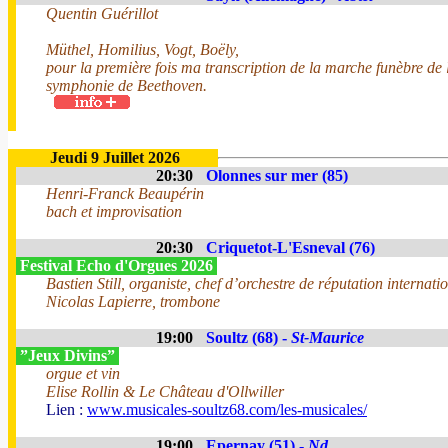
Quentin Guérillot
Müthel, Homilius, Vogt, Boëly,
pour la première fois ma transcription de la marche funèbre de 
symphonie de Beethoven.
Jeudi 9 Juillet 2026
20:30
Olonnes sur mer (85)
Henri-Franck Beaupérin
bach et improvisation
20:30
Criquetot-L'Esneval (76)
Festival Echo d'Orgues 2026
Bastien Still, organiste, chef d’orchestre de réputation internati
Nicolas Lapierre, trombone
19:00
Soultz (68) -
St-Maurice
”Jeux Divins”
orgue et vin
Elise Rollin & Le Château d'Ollwiller
Lien :
www.musicales-soultz68.com/les-musicales/
19:00
Epernay (51) -
Nd