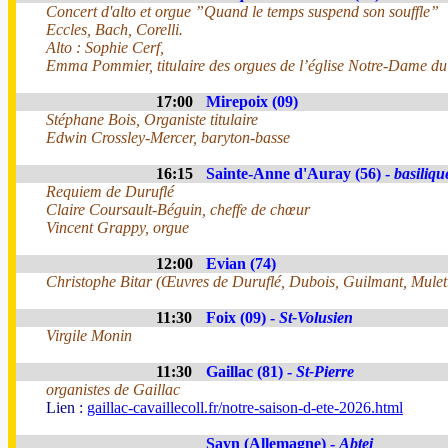
Concert d'alto et orgue ”Quand le temps suspend son souffle”
Eccles, Bach, Corelli.
Alto : Sophie Cerf,
Emma Pommier, titulaire des orgues de l’église Notre-Dame d
17:00
Mirepoix (09)
Stéphane Bois, Organiste titulaire
Edwin Crossley-Mercer, baryton-basse
16:15
Sainte-Anne d'Auray (56) -
basiliqu
Requiem de Duruflé
Claire Coursault-Béguin, cheffe de chœur
Vincent Grappy, orgue
12:00
Evian (74)
Christophe Bitar (Œuvres de Duruflé, Dubois, Guilmant, Mulet.
11:30
Foix (09) -
St-Volusien
Virgile Monin
11:30
Gaillac (81) -
St-Pierre
organistes de Gaillac
Lien :
gaillac-cavaillecoll.fr/notre-saison-d-ete-2026.html
Sayn (Allemagne) -
Abtei