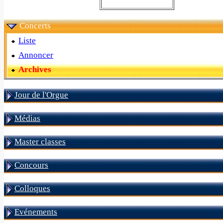
Concerts
Liste
Annoncer
Archives
Jour de l'Orgue
Médias
Master classes
Concours
Colloques
Evénements