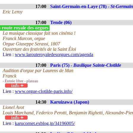
17:00
Saint-Germain-en-Laye (78) -
St-Germain
Eric Leroy
17:00
Tende (06)
 route royale des orgues
La musique classique fait son cinéma !
Franck Marcon, orgue
Orgue Giuseppe Serassi, 1807
Ouverture des festivités de la Saint Éloi
Lien :
www.larouteroyaledesorgues.com/agenda
17:00
Paris (75) -
Basilique Sainte-Clotilde
Audition d'orgue par Laurens de Man
Franck
- Entrée libre - plateau
Lien :
www.orgue-clotilde-paris.info/
14:30
Karuizawa (Japon)
Lionel Avot
Louis Marchand, Federico Perotti, Benjamin Righetti, Alexandre-Pie
Lien :
karucornet.exblog.jp/34196005/