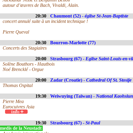
autour d’œuvres de Bach, Vivaldi, Alain.
20:30
Chaumont (52) -
église St-Jean-Baptiste
concert annulé suite à un incident technique !
Pierre Queval
20:30
Bourron-Marlotte (77)
Concerts des Stagiaires
20:00
Strasbourg (67) -
Eglise Saint-Louis-en-vil
Solène Bouthors - Hautbois
Noé Brencklé - Orgue
20:00
Zadar (Croatie) -
Cathedral Of St. Stosije
Thomas Ospital
19:30
Weiwuying (Taïwan) -
National Kaohsiung
Pierre Mea
Eurocuivres Asia
19:30
Strasbourg (67) -
St-Paul
medis de la Neustadt