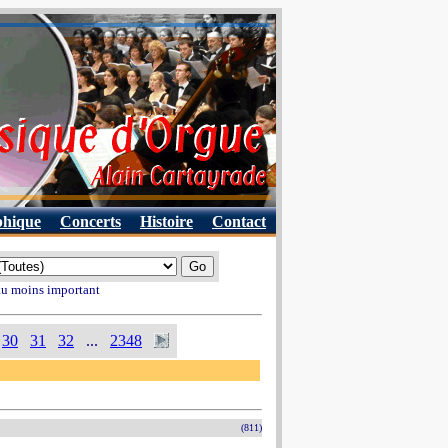
phique
Concerts
Histoire
Contact
 au moins important
30
31
32
...
2348
(811)