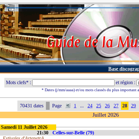
Base discogra
Mots clefs* :
et région :
* Dates (j/mm/aaaa) et/ou mots classés du plus important
70431 dates
Page
1
...
24
25
26
27
28
29
Juillet 2026
Samedi 11 Juillet 2026
21:30
Celles-sur-Belle (79)
Estivales d'ArtenetrA