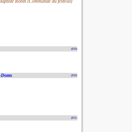
-Baptiste Robin (Commande du festival)
(829)
s-Doms
(830)
(831)