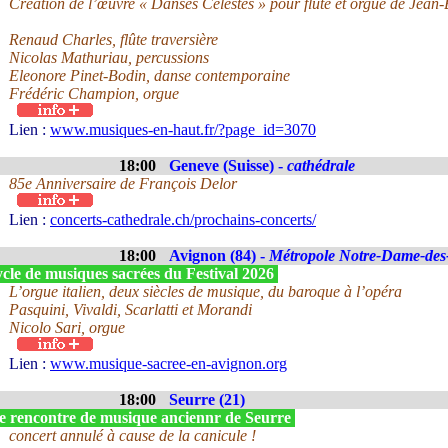
Création de l’œuvre « Danses Célestes » pour flûte et orgue de Jean
Renaud Charles, flûte traversière
Nicolas Mathuriau, percussions
Eleonore Pinet-Bodin, danse contemporaine
Frédéric Champion, orgue
Lien :
www.musiques-en-haut.fr/?page_id=3070
18:00
Geneve (Suisse) -
cathédrale
85e Anniversaire de François Delor
Lien :
concerts-cathedrale.ch/prochains-concerts/
18:00
Avignon (84) -
Métropole Notre-Dame-de
cle de musiques sacrées du Festival 2026
L’orgue italien, deux siècles de musique, du baroque à l’opéra
Pasquini, Vivaldi, Scarlatti et Morandi
Nicolo Sari, orgue
Lien :
www.musique-sacree-en-avignon.org
18:00
Seurre (21)
e rencontre de musique anciennr de Seurre
concert annulé à cause de la canicule !