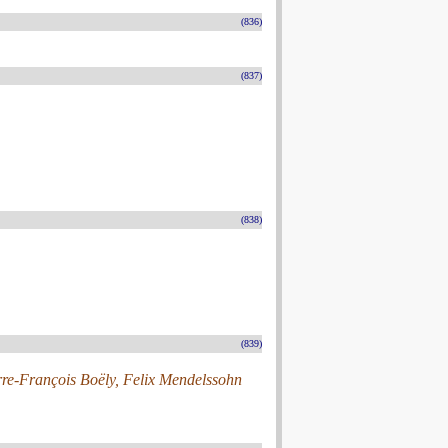
(836)
(837)
(838)
(839)
rre-François Boëly, Felix Mendelssohn