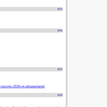
(825)
(826)
(827)
concerts-2026-et-abonnement/
(828)