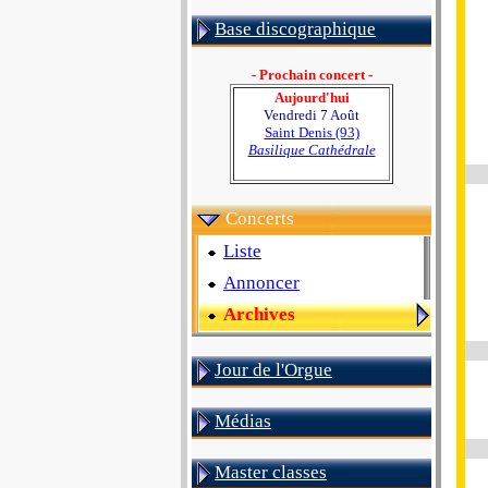
Base discographique
- Prochain concert -
Aujourd'hui
Vendredi 7 Août
Saint Denis (93)
Basilique Cathédrale
Concerts
Liste
Annoncer
Archives
Jour de l'Orgue
Médias
Master classes