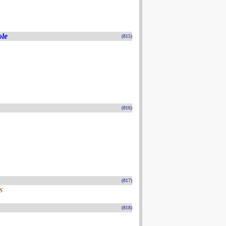
ole
(815)
(816)
(817)
s
(818)