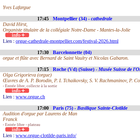
Yves Lafargue
17:45
Montpellier (34) -
cathedrale
David Hirst,
Organiste titulaire de la collégiale Notre-Dame - Mantes-la-Jolie
Lien :
orgue-cathedrale-montpellier.com/festival-2026.html
17:30
Barcelonnette (04)
orgue et flûte avec Bernard de Saint Vaulry et Nicolas Gabaron.
17:15
Roche (Vd) (Suisse) -
Musée Suisse de l'O
Olga Grigorieva (orgue)
Œuvres de A. P. Borodin, P. I. Tchaikovsky, S. V. Rachmaninov, P. C
- Entrée libre, collecte à la sortie
Lien :
www.orgue.ch
17:00
Paris (75) -
Basilique Sainte-Clotilde
Audition d'orgue par Laurens de Man
Franck
- Entrée libre - plateau
Lien :
www.orgue-clotilde-paris.info/