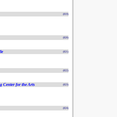
(819)
(820)
le
(821)
(822)
 Center for the Arts
(823)
(824)