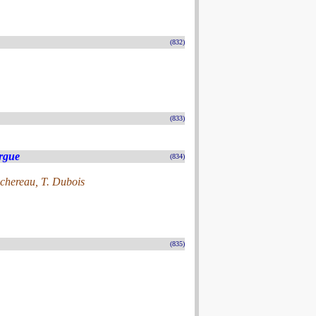
(832)
(833)
rgue
(834)
ochereau, T. Dubois
(835)