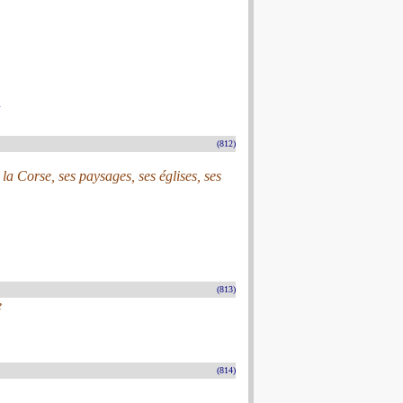
(812)
la Corse, ses paysages, ses églises, ses
(813)
e
(814)