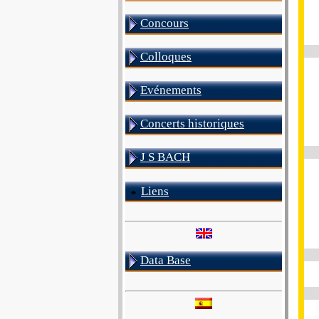
Concours
Colloques
Evénements
Concerts historiques
J S BACH
Liens
Data Base