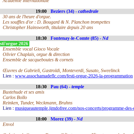
Academie internationale
19:00
Beziers (34) -
cathedrale
30 ans de l'heure d'orgue.
Les souffles d'or : D. Bougard & N. Planchon trompettes
Christopher Hainsworth, titulaire depuis 20 ans
18:30
Fontenay-le-Comte (85) -
Nd
sti'orgue 2026
Ensemble vocal Gioco Vocale
Olivier Chaplais, orgue & direction
Ensemble de sacqueboutes & cornets
Œuvres de Gabrieli, Gastroldi, Monteverdi, Susato, Sweelinck
Lien :
www.assochamadeflc.com/festi-orgue-2026-la-programmation
18:30
Pau (64) -
temple
Buxtehude et ses amis
Carlos Bollo
Reinken, Tunder, Weckmann, Bruhns
Lien :
musiqueautemple.jimdofree.com/nos-concerts/programme-des-
18:00
Morez (39) -
Nd
Envol