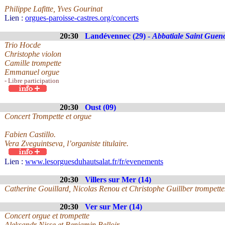
Philippe Lafitte, Yves Gourinat
Lien :
orgues-paroisse-castres.org/concerts
20:30
Landévennec (29) -
Abbatiale Saint Guen
Trio Hocde
Christophe violon
Camille trompette
Emmanuel orgue
- Libre participation
20:30
Oust (09)
Concert Trompette et orgue
Fabien Castillo.
Vera Zveguintseva, l’organiste titulaire.
Lien :
www.lesorguesduhautsalat.fr/fr/evenements
20:30
Villers sur Mer (14)
Catherine Gouillard, Nicolas Renou et Christophe Guillber trompette
20:30
Ver sur Mer (14)
Concert orgue et trompette
Aleksandr Nisse et Benjamin Belloir