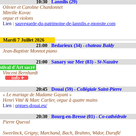
10:30
Lannilis (29)
Olivier et Caroline Chardonnet
Mireille Kovac
orgue et violons
Lien :
sauvegarde-du-patrimoine-de-lannilis.e-monsite.com
Mardi 7 Juillet 2026
21:00
Bedarieux (34) -
chateau Baldy
Jean-Baptiste Monnot piano
21:00
Sanary sur Mer (83) -
St-Nazaire
tival d'Art sacré
Vincent Bernhardt
20:45
Douai (59) -
Collégiale Saint-Pierre
« Le mariage de Madame Gayant »
Henri Vitté & Marc Carlier, orgue à quatre mains
Lien :
orgues-douai.eu/
20:30
Bourg-en-Bresse (01) -
Co-cathédrale
Pierre Queval
Sweelinck, Grigny, Marchand, Bach, Brahms, Widor, Duruflé