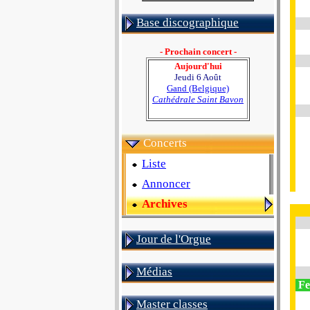
Base discographique
- Prochain concert -
Aujourd'hui
Jeudi 6 Août
Gand (Belgique)
Cathédrale Saint Bavon
Concerts
Liste
Annoncer
Archives
Jour de l'Orgue
Médias
Fe
Master classes