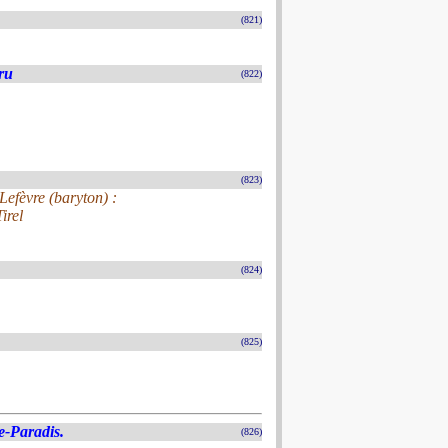
(821)
ru
(822)
(823)
Lefèvre (baryton) :
irel
(824)
(825)
e-Paradis.
(826)