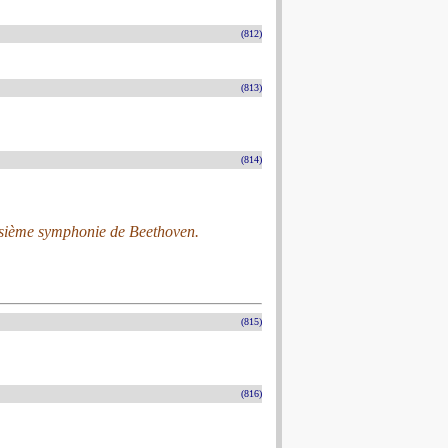
(812)
(813)
(814)
oisième symphonie de Beethoven.
(815)
(816)