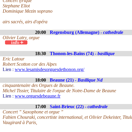
Concert lyrique
Stephane Eliot
Dominique Mezin soprano
airs sacrés, airs d'opéra
20:00
Regensburg (Allemagne) -
cathedrale
Olivier Latry, orgue
18:30
Thonon-les-Bains (74) -
basilique
Eric Latour
Robert Scotton cor des Alpes
Lien :
www.lesamisdesorguesdethonon.org/
18:00
Beaune (21) -
Basilique Nd
cinquantenaire des Orgues de Beaune.
Michel Tissier, Titulaire de l'orgue de Notre-Dame de Beaune
Lien :
www.orguesdebeaune.fr
17:00
Saint-Brieuc (22) -
cathedrale
Concert ” Saxophone et orgue ”
Fabien Chouraki, concertiste international, et Olivier Dekeister, Titu
Vaugirard à Paris,