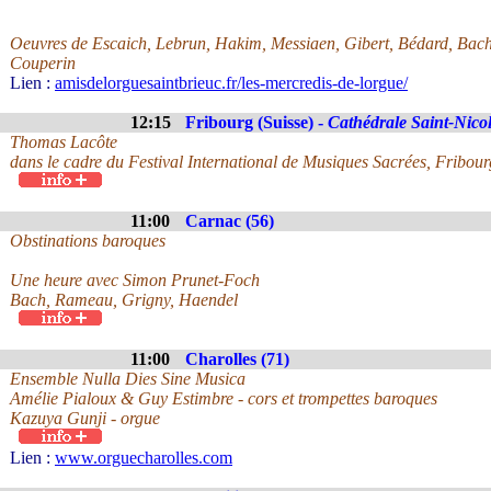
Oeuvres de Escaich, Lebrun, Hakim, Messiaen, Gibert, Bédard, Bach,
Couperin
Lien :
amisdelorguesaintbrieuc.fr/les-mercredis-de-lorgue/
12:15
Fribourg (Suisse) -
Cathédrale Saint-Nico
Thomas Lacôte
dans le cadre du Festival International de Musiques Sacrées, Fribour
11:00
Carnac (56)
Obstinations baroques
Une heure avec Simon Prunet-Foch
Bach, Rameau, Grigny, Haendel
11:00
Charolles (71)
Ensemble Nulla Dies Sine Musica
Amélie Pialoux & Guy Estimbre - cors et trompettes baroques
Kazuya Gunji - orgue
Lien :
www.orguecharolles.com