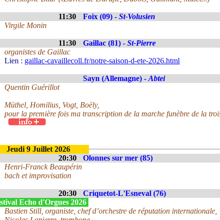
11:30
Foix (09) -
St-Volusien
Virgile Monin
11:30
Gaillac (81) -
St-Pierre
organistes de Gaillac
Lien :
gaillac-cavaillecoll.fr/notre-saison-d-ete-2026.html
Sayn (Allemagne) -
Abtei
Quentin Guérillot
Müthel, Homilius, Vogt, Boëly,
pour la première fois ma transcription de la marche funèbre de la tr
Jeudi 9 Juillet 2026
20:30
Olonnes sur mer (85)
Henri-Franck Beaupérin
bach et improvisation
20:30
Criquetot-L'Esneval (76)
stival Echo d'Orgues 2026
Bastien Still, organiste, chef d’orchestre de réputation internationale,
Nicolas Lapierre, trombone