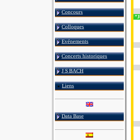
Concours
”J
Colloques
Evénements
Concerts historiques
J S BACH
Liens
Data Base