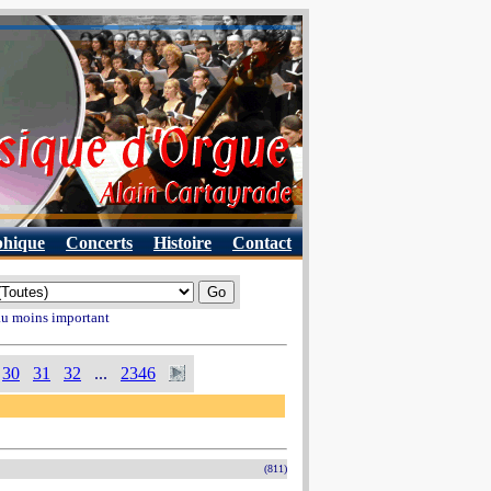
phique
Concerts
Histoire
Contact
 au moins important
30
31
32
...
2346
(811)