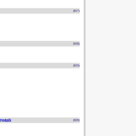
(817)
(818)
(819)
rotais
(820)