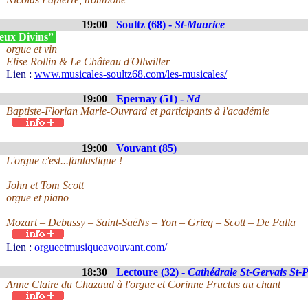
19:00
Soultz (68) -
St-Maurice
eux Divins”
orgue et vin
Elise Rollin & Le Château d'Ollwiller
Lien :
www.musicales-soultz68.com/les-musicales/
19:00
Epernay (51) -
Nd
Baptiste-Florian Marle-Ouvrard et participants à l'académie
19:00
Vouvant (85)
L'orgue c'est...fantastique !
John et Tom Scott
orgue et piano
Mozart – Debussy – Saint-SaëNs – Yon – Grieg – Scott – De Falla
Lien :
orgueetmusiqueavouvant.com/
18:30
Lectoure (32) -
Cathédrale St-Gervais St-P
Anne Claire du Chazaud à l'orgue et Corinne Fructus au chant