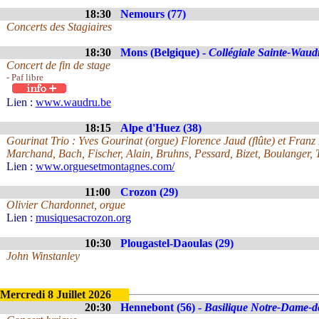
18:30
Nemours (77)
Concerts des Stagiaires
18:30
Mons (Belgique) -
Collégiale Sainte-Waud
Concert de fin de stage
- Paf libre
Lien :
www.waudru.be
18:15
Alpe d'Huez (38)
Gourinat Trio : Yves Gourinat (orgue) Florence Jaud (flûte) et Franz 
Marchand, Bach, Fischer, Alain, Bruhns, Pessard, Bizet, Boulanger, T
Lien :
www.orguesetmontagnes.com/
11:00
Crozon (29)
Olivier Chardonnet, orgue
Lien :
musiquesacrozon.org
10:30
Plougastel-Daoulas (29)
John Winstanley
Mercredi 8 Juillet 2026
20:30
Hennebont (56) -
Basilique Notre-Dame-d