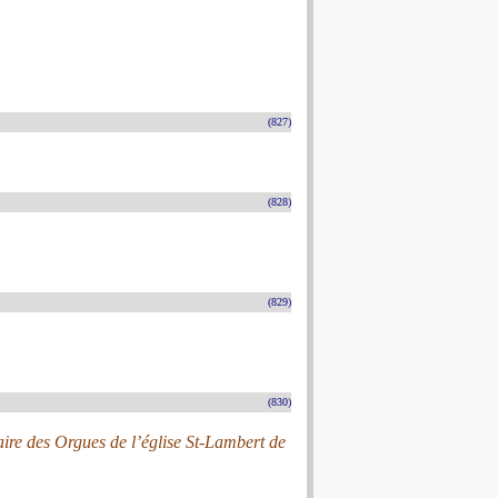
(827)
(828)
(829)
(830)
laire des Orgues de l’église St-Lambert de