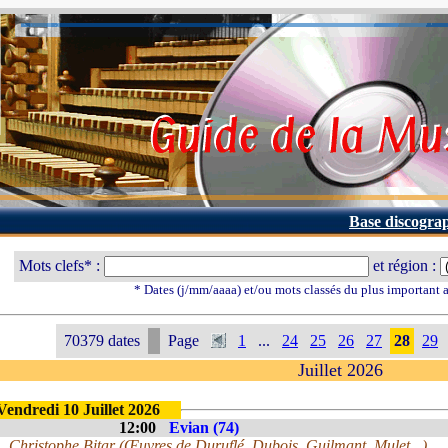
Base discogra
Mots clefs* :
et région :
* Dates (j/mm/aaaa) et/ou mots classés du plus important
70379 dates
Page
1
...
24
25
26
27
28
29
Juillet 2026
Vendredi 10 Juillet 2026
12:00
Evian (74)
Christophe Bitar (Œuvres de Duruflé, Dubois, Guilmant, Mulet...)