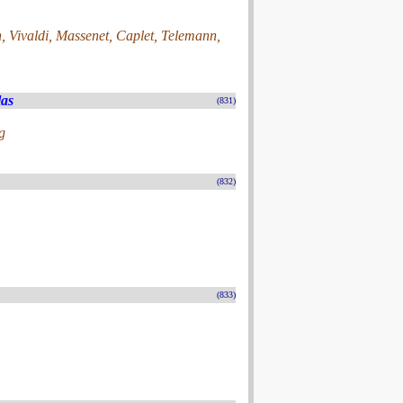
 Vivaldi, Massenet, Caplet, Telemann,
las
(831)
g
(832)
(833)