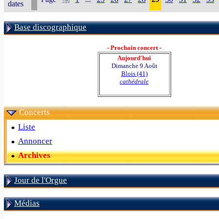
dates
Base discographique
- Prochain concert -
Aujourd'hui
Dimanche 9 Août
Blois (41)
cathédrale
Concerts
Liste
Annoncer
Archives
Jour de l'Orgue
Médias