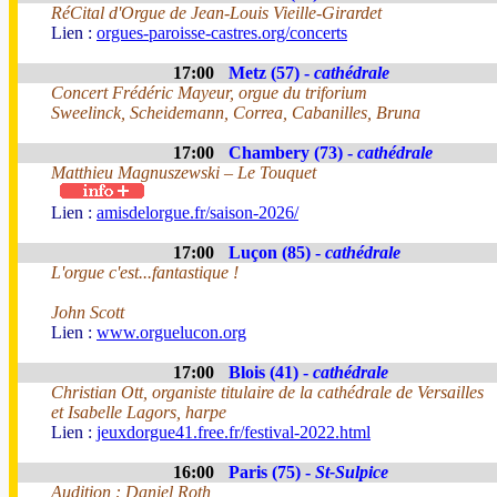
RéCital d'Orgue de Jean-Louis Vieille-Girardet
Lien :
orgues-paroisse-castres.org/concerts
17:00
Metz (57) -
cathédrale
Concert Frédéric Mayeur, orgue du triforium
Sweelinck, Scheidemann, Correa, Cabanilles, Bruna
17:00
Chambery (73) -
cathédrale
Matthieu Magnuszewski – Le Touquet
Lien :
amisdelorgue.fr/saison-2026/
17:00
Luçon (85) -
cathédrale
L'orgue c'est...fantastique !
John Scott
Lien :
www.orguelucon.org
17:00
Blois (41) -
cathédrale
Christian Ott, organiste titulaire de la cathédrale de Versailles
et Isabelle Lagors, harpe
Lien :
jeuxdorgue41.free.fr/festival-2022.html
16:00
Paris (75) -
St-Sulpice
Audition : Daniel Roth