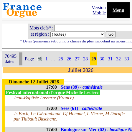
Version
Menu
Mobile
Mots clefs* :
et région :
* Dates (j/mm/aaaa) et/ou mots classés du plus important au moins im
70495
Page
1
...
25
26
27
28
29
30
31
32
33
dates
Juillet 2026
Dimanche 12 Juillet 2026
17:00
Sens (89) -
cathédrale
Festival international d’orgue Michelle Leclerc
Jean-Baptiste Lasserre (France)
17:00
Sées (61) -
cathédrale
Js Bach, Ln Clérambault, Gf Haendel, L Vierne, M Duruflé
par Thibault Bitschene.
17:00
Boulogne sur Mer (62) -
basilique N