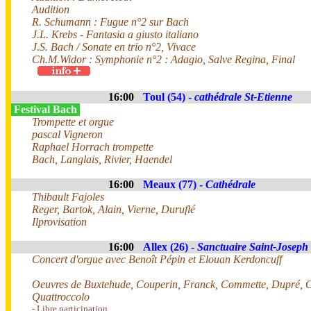
Audition
R. Schumann : Fugue n°2 sur Bach
J.L. Krebs - Fantasia a giusto italiano
J.S. Bach / Sonate en trio n°2, Vivace
Ch.M.Widor : Symphonie n°2 : Adagio, Salve Regina, Final
16:00
Toul (54) -
cathédrale St-Etienne
Festival Bach
Trompette et orgue
pascal Vigneron
Raphael Horrach trompette
Bach, Langlais, Rivier, Haendel
16:00
Meaux (77) -
Cathédrale
Thibault Fajoles
Reger, Bartok, Alain, Vierne, Duruflé
Ilprovisation
16:00
Allex (26) -
Sanctuaire Saint-Joseph
Concert d'orgue avec Benoît Pépin et Elouan Kerdoncuff
Oeuvres de Buxtehude, Couperin, Franck, Commette, Dupré, C
Quattroccolo
- Libre participation