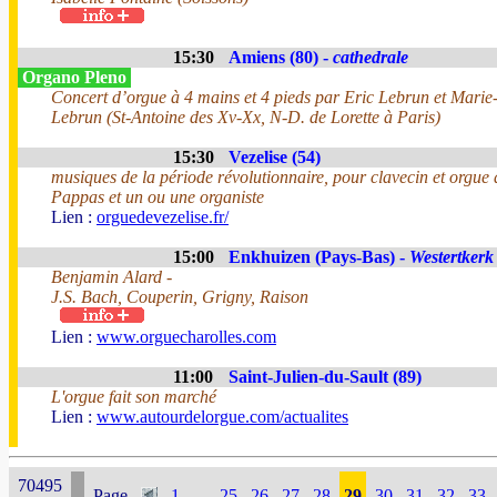
15:30
Amiens (80) -
cathedrale
Organo Pleno
Concert d’orgue à 4 mains et 4 pieds par Eric Lebrun et Marie
Lebrun (St-Antoine des Xv-Xx, N-D. de Lorette à Paris)
15:30
Vezelise (54)
musiques de la période révolutionnaire, pour clavecin et orgue
Pappas et un ou une organiste
Lien :
orguedevezelise.fr/
15:00
Enkhuizen (Pays-Bas) -
Westertkerk
Benjamin Alard -
J.S. Bach, Couperin, Grigny, Raison
Lien :
www.orguecharolles.com
11:00
Saint-Julien-du-Sault (89)
L'orgue fait son marché
Lien :
www.autourdelorgue.com/actualites
70495
Page
1
...
25
26
27
28
29
30
31
32
33