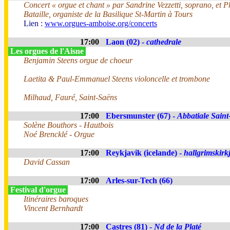
Concert « orgue et chant » par Sandrine Vezzetti, soprano, et P
Bataille, organiste de la Basilique St-Martin à Tours
Lien :
www.orgues-amboise.org/concerts
17:00
Laon (02) -
cathedrale
Les orgues de l'Aisne
Benjamin Steens orgue de choeur
Laetita & Paul-Emmanuel Steens violoncelle et trombone
Milhaud, Fauré, Saint-Saëns
17:00
Ebersmunster (67) -
Abbatiale Sain
Solène Bouthors - Hautbois
Noé Brencklé - Orgue
17:00
Reykjavik (icelande) -
hallgrimskirk
David Cassan
17:00
Arles-sur-Tech (66)
Festival d'orgue
Itinéraires baroques
Vincent Bernhardt
17:00
Castres (81) -
Nd de la Platé