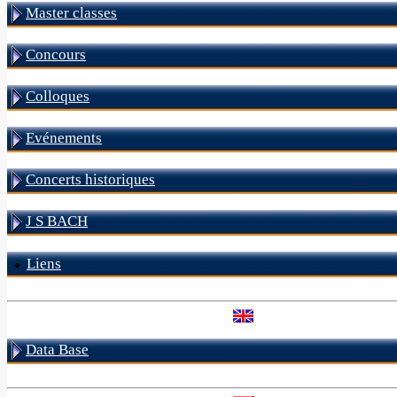
Master classes
Concours
Colloques
Evénements
Concerts historiques
J S BACH
Liens
Data Base