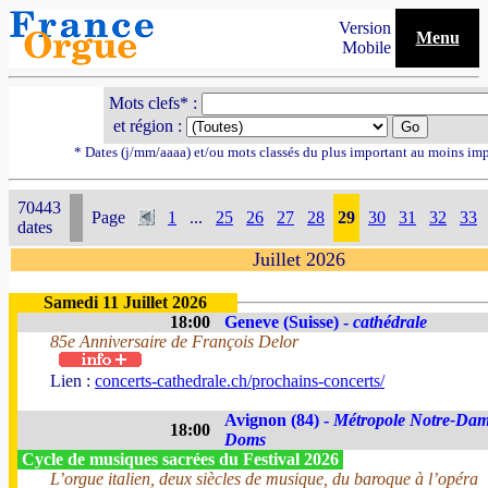
Version
Menu
Mobile
Mots clefs* :
et région :
* Dates (j/mm/aaaa) et/ou mots classés du plus important au moins im
70443
Page
1
...
25
26
27
28
29
30
31
32
33
dates
Juillet 2026
Samedi 11 Juillet 2026
18:00
Geneve (Suisse) -
cathédrale
85e Anniversaire de François Delor
Lien :
concerts-cathedrale.ch/prochains-concerts/
Avignon (84) -
Métropole Notre-Dam
18:00
Doms
Cycle de musiques sacrées du Festival 2026
L’orgue italien, deux siècles de musique, du baroque à l’opéra