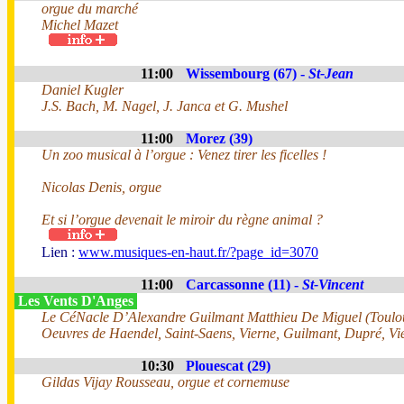
orgue du marché
Michel Mazet
11:00
Wissembourg (67) -
St-Jean
Daniel Kugler
J.S. Bach, M. Nagel, J. Janca et G. Mushel
11:00
Morez (39)
Un zoo musical à l’orgue : Venez tirer les ficelles !
Nicolas Denis, orgue
Et si l’orgue devenait le miroir du règne animal ?
Lien :
www.musiques-en-haut.fr/?page_id=3070
11:00
Carcassonne (11) -
St-Vincent
Les Vents D'Anges
Le CéNacle D’Alexandre Guilmant Matthieu De Miguel (Toulo
Oeuvres de Haendel, Saint-Saens, Vierne, Guilmant, Dupré, Vi
10:30
Plouescat (29)
Gildas Vijay Rousseau, orgue et cornemuse