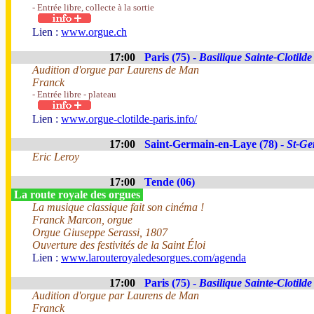
- Entrée libre, collecte à la sortie
Lien :
www.orgue.ch
17:00
Paris (75) -
Basilique Sainte-Clotilde
Audition d'orgue par Laurens de Man
Franck
- Entrée libre - plateau
Lien :
www.orgue-clotilde-paris.info/
17:00
Saint-Germain-en-Laye (78) -
St-Ge
Eric Leroy
17:00
Tende (06)
La route royale des orgues
La musique classique fait son cinéma !
Franck Marcon, orgue
Orgue Giuseppe Serassi, 1807
Ouverture des festivités de la Saint Éloi
Lien :
www.larouteroyaledesorgues.com/agenda
17:00
Paris (75) -
Basilique Sainte-Clotilde
Audition d'orgue par Laurens de Man
Franck