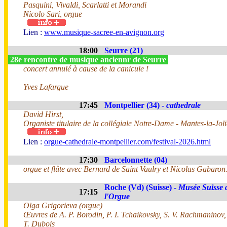
Pasquini, Vivaldi, Scarlatti et Morandi
Nicolo Sari, orgue
Lien :
www.musique-sacree-en-avignon.org
18:00
Seurre (21)
28e rencontre de musique anciennr de Seurre
concert annulé à cause de la canicule !
Yves Lafargue
17:45
Montpellier (34) -
cathedrale
David Hirst,
Organiste titulaire de la collégiale Notre-Dame - Mantes-la-Joli
Lien :
orgue-cathedrale-montpellier.com/festival-2026.html
17:30
Barcelonnette (04)
orgue et flûte avec Bernard de Saint Vaulry et Nicolas Gabaron
Roche (Vd) (Suisse) -
Musée Suisse 
17:15
l'Orgue
Olga Grigorieva (orgue)
Œuvres de A. P. Borodin, P. I. Tchaikovsky, S. V. Rachmaninov
T. Dubois