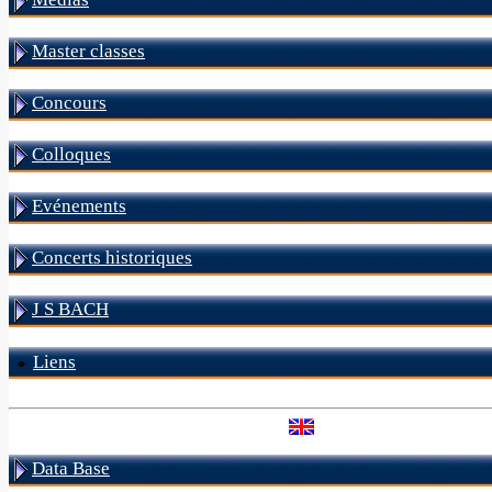
Master classes
Concours
Colloques
Evénements
Concerts historiques
J S BACH
Liens
Data Base