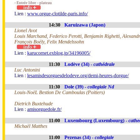
- Entrée libre - plateau
Lien :
www.orgue-clotilde-paris.info/
14:30
Karuizawa (Japon)
Lionel Avot
Louis Marchand, Federico Perotti, Benjamin Righetti, Alexandr
François Boëly, Felix Mendelssohn
Lien :
karucornet.exblog.jp/34196005/
11:30
Lodève (34) -
cathédrale
Luc Antonini
Lien :
lesamisdesorguesdelodeve.org/demi-heures-dorgue/
11:30
Dole (39) -
collegiale Nd
Louis-NoëL Bestion De Camboulas (Poitiers)
Dietrich Buxtehude
Lien :
amisorguedole.fr/
11:00
Luxembourg (Luxembourg) -
cathe
Michaël Matthes
11:00
Pezenas (34) -
collegiale