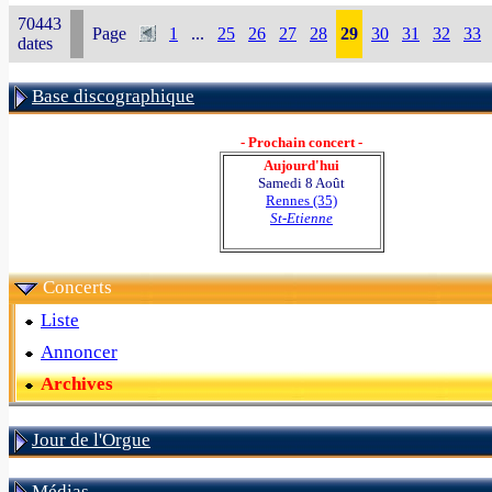
70443
Page
1
...
25
26
27
28
29
30
31
32
33
dates
Base discographique
- Prochain concert -
Aujourd'hui
Samedi 8 Août
Rennes (35)
St-Etienne
Concerts
Liste
Annoncer
Archives
Jour de l'Orgue
Médias