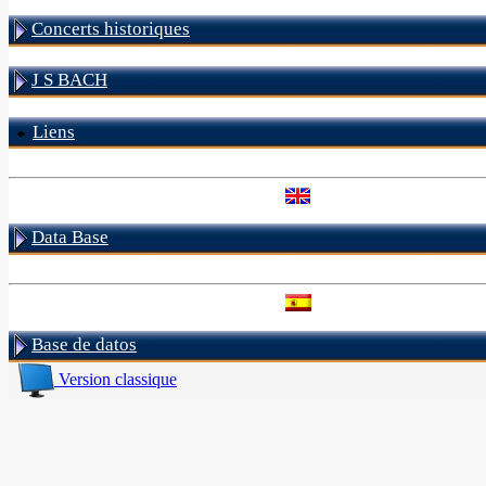
Concerts historiques
J S BACH
Liens
Data Base
Base de datos
Version classique