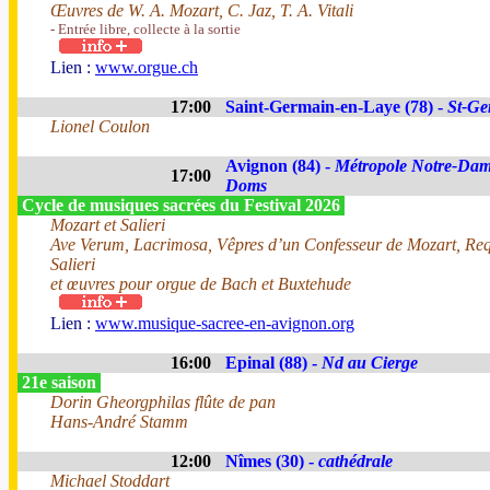
Œuvres de W. A. Mozart, C. Jaz, T. A. Vitali
- Entrée libre, collecte à la sortie
Lien :
www.orgue.ch
17:00
Saint-Germain-en-Laye (78) -
St-Ge
Lionel Coulon
Avignon (84) -
Métropole Notre-Dam
17:00
Doms
Cycle de musiques sacrées du Festival 2026
Mozart et Salieri
Ave Verum, Lacrimosa, Vêpres d’un Confesseur de Mozart, Re
Salieri
et œuvres pour orgue de Bach et Buxtehude
Lien :
www.musique-sacree-en-avignon.org
16:00
Epinal (88) -
Nd au Cierge
21e saison
Dorin Gheorgphilas flûte de pan
Hans-André Stamm
12:00
Nîmes (30) -
cathédrale
Michael Stoddart