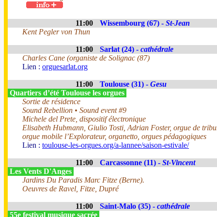
11:00
Wissembourg (67) -
St-Jean
Kent Pegler von Thun
11:00
Sarlat (24) -
cathédrale
Charles Cane (organiste de Solignac (87)
Lien :
orguesarlat.org
11:00
Toulouse (31) -
Gesu
Quartiers d’été Toulouse les orgues
Sortie de résidence
Sound Rebellion • Sound event #9
Michele del Prete, dispositif électronique
Elisabeth Hubmann, Giulio Tosti, Adrian Foster, orgue de trib
orgue mobile l’Explorateur, organetto, orgues pédagogiques
Lien :
toulouse-les-orgues.org/a-lannee/saison-estivale/
11:00
Carcassonne (11) -
St-Vincent
Les Vents D'Anges
Jardins Du Paradis Marc Fitze (Berne).
Oeuvres de Ravel, Fitze, Dupré
11:00
Saint-Malo (35) -
cathédrale
55e festival musique sacrée