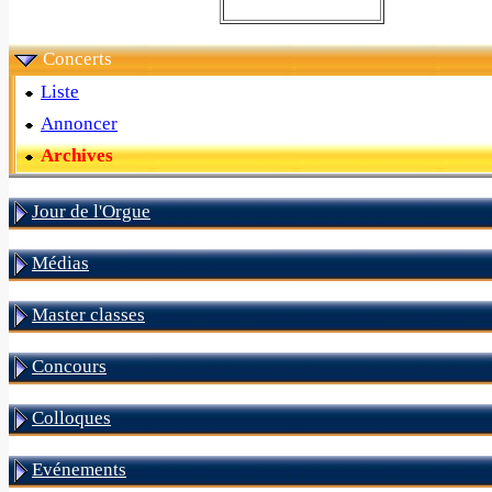
Concerts
Liste
Annoncer
Archives
Jour de l'Orgue
Médias
Master classes
Concours
Colloques
Evénements