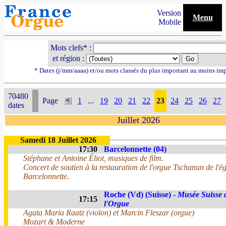
Version
Menu
Mobile
Mots clefs* :
et région :
* Dates (j/mm/aaaa) et/ou mots classés du plus important au moins im
70480
Page
1
...
19
20
21
22
23
24
25
26
27
dates
Juillet 2026
Samedi 18 Juillet 2026
17:30
Barcelonnette (04)
Stéphane et Antoine Éliot, musiques de film.
Concert de soutien à la restauration de l'orgue Tschanun de l'ég
Barcelonnette.
Roche (Vd) (Suisse) -
Musée Suisse 
17:15
l'Orgue
Agata Maria Raatz (violon) et Marcin Fleszar (orgue)
Mozart & Moderne