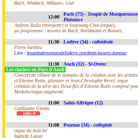
Bach, Whitlock, Williams, Liszt
Paris (75) -
Temple de Montparnasse
12:00
Plaisance
Andrew Balio (trompette) et Seoyoung Choi (orgue),
au programme : œuvres de Bach, Boëllmann et Bonnet.
11:30
Lodève (34) -
cathédrale
Pierre barthez
Lien :
lesamisdesorguesdelodeve.org/demi-heures-dorgue/
11:30
Auch (32) -
St-Orens
Les claviers en Pays d'Auch
Concert de clôture de la semaine de la création avec les artist
et Etienne Rolin, glissotar et Jean-Christophe Revel, orgue
création de la série des Hexa-flex d’Etienne Rolin composé pou
Modalio/orgue augmenté.
11:00
Saint-Affrique (12)
Guillaume Gionta
11:00
Pezenas (34) -
collegiale
orgue du marché
Isabelle Lange