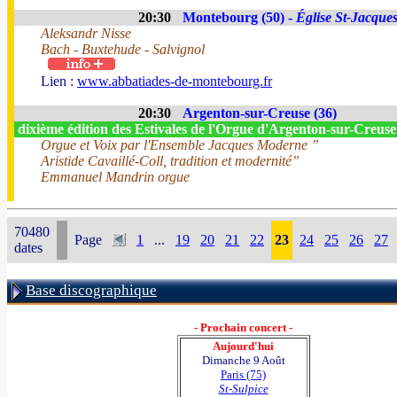
20:30
Montebourg (50) -
Église St-Jacque
Aleksandr Nisse
Bach - Buxtehude - Salvignol
Lien :
www.abbatiades-de-montebourg.fr
20:30
Argenton-sur-Creuse (36)
dixième édition des Estivales de l'Orgue d'Argenton-sur-Creus
Orgue et Voix par l'Ensemble Jacques Moderne ”
Aristide Cavaillé-Coll, tradition et modernité”
Emmanuel Mandrin orgue
70480
Page
1
...
19
20
21
22
23
24
25
26
27
dates
Base discographique
- Prochain concert -
Aujourd'hui
Dimanche 9 Août
Paris (75)
St-Sulpice