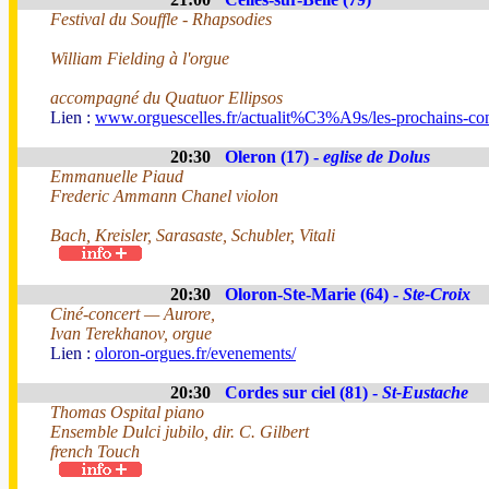
Festival du Souffle - Rhapsodies
William Fielding à l'orgue
accompagné du Quatuor Ellipsos
Lien :
www.orguescelles.fr/actualit%C3%A9s/les-prochains-con
20:30
Oleron (17) -
eglise de Dolus
Emmanuelle Piaud
Frederic Ammann Chanel violon
Bach, Kreisler, Sarasaste, Schubler, Vitali
20:30
Oloron-Ste-Marie (64) -
Ste-Croix
Ciné-concert — Aurore,
Ivan Terekhanov, orgue
Lien :
oloron-orgues.fr/evenements/
20:30
Cordes sur ciel (81) -
St-Eustache
Thomas Ospital piano
Ensemble Dulci jubilo, dir. C. Gilbert
french Touch