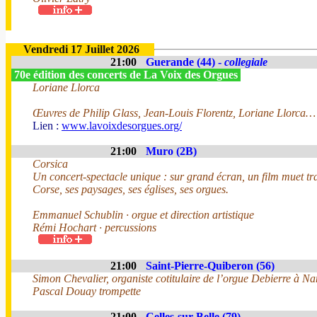
Vendredi 17 Juillet 2026
21:00
Guerande (44) -
collegiale
70e édition des concerts de La Voix des Orgues
Loriane Llorca
Œuvres de Philip Glass, Jean-Louis Florentz, Loriane Llorca…
Lien :
www.lavoixdesorgues.org/
21:00
Muro (2B)
Corsica
Un concert-spectacle unique : sur grand écran, un film muet tr
Corse, ses paysages, ses églises, ses orgues.
Emmanuel Schublin · orgue et direction artistique
Rémi Hochart · percussions
21:00
Saint-Pierre-Quiberon (56)
Simon Chevalier, organiste cotitulaire de l’orgue Debierre à Na
Pascal Douay trompette
21:00
Celles-sur-Belle (79)