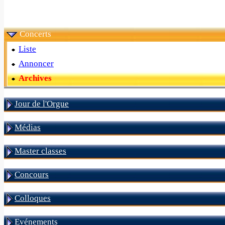
Concerts
Liste
Annoncer
Archives
Jour de l'Orgue
Médias
Master classes
Concours
Colloques
Evénements