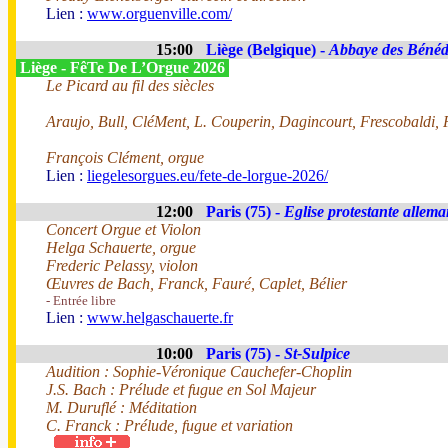
Lien :
www.orguenville.com/
15:00
Liège (Belgique) -
Abbaye des Bénédi
Liège - FêTe De L’Orgue 2026
Le Picard au fil des siècles
Araujo, Bull, CléMent, L. Couperin, Dagincourt, Frescobaldi,
François Clément, orgue
Lien :
liegelesorgues.eu/fete-de-lorgue-2026/
12:00
Paris (75) -
Eglise protestante allem
Concert Orgue et Violon
Helga Schauerte, orgue
Frederic Pelassy, violon
Œuvres de Bach, Franck, Fauré, Caplet, Bélier
- Entrée libre
Lien :
www.helgaschauerte.fr
10:00
Paris (75) -
St-Sulpice
Audition : Sophie-Véronique Cauchefer-Choplin
J.S. Bach : Prélude et fugue en Sol Majeur
M. Duruflé : Méditation
C. Franck : Prélude, fugue et variation