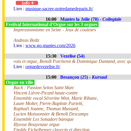
Lien :
musique-sacree-notredamedeparis.fr/
16:00
Mantes la Jolie (78) -
Collegiale
Festival International d'Orgue sur les 3 orgues
Impressionnisme en Seine - Jeux de couleurs
Andreas Boltz
Lien :
www.go-mantes.com/2026
15:30
Vezelise (54)
voix et orgue, Benoît Porcherot & Dominique Dantand, avec q
Lien :
orguedevezelise.fr/
15:00
Besançon (25) -
Kursaal
Orgue en ville
Bach : Passion Selon Saint Marc
Vincent Lièvre-Picard haute-contre
Ensemble vocal Séverine Wiot, Marie Rihane,
Laure Molter, Pierre-Baptiste Parietti,
Raphaël Joanne, Thomas Mussard,
Lucien Moissonnier & Benoît Descamps
Ensemble Les Sonadori baroque
Illyesse Bouyenzar orgue
Freddy Eichelberger clavecin et direction