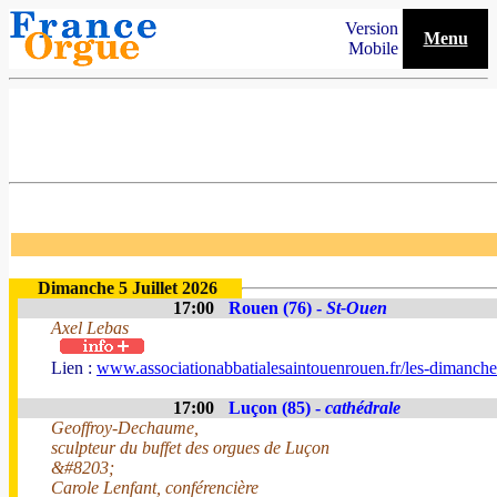
Version
Menu
Mobile
Dimanche 5 Juillet 2026
17:00
Rouen (76) -
St-Ouen
Axel Lebas
Lien :
www.associationabbatialesaintouenrouen.fr/les-dimanches
17:00
Luçon (85) -
cathédrale
Geoffroy-Dechaume,
sculpteur du buffet des orgues de Luçon
&#8203;
Carole Lenfant, conférencière