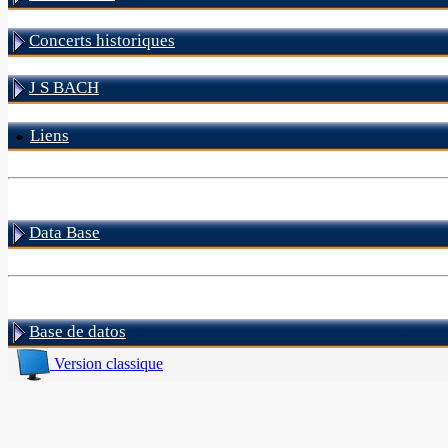
Concerts historiques
J S BACH
Liens
Data Base
Base de datos
Version classique