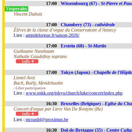
17:00
Wissembourg (67) -
St-Pierre et Pau
Vesperales
Vincent Dubois
17:00
Chambery (73) -
cathédrale
Élèves de la classe d’orgue du Conservatoire d’Annecy
Lien :
amisdelorgue.fr/saison-2026/
17:00
Erstein (68) -
St-Martin
Guillaume Nussbaum
Nathalie Gaudefroy soprano
17:00
Tokyo (Japon) -
Chapelle de l'Hôpit
Lionel Avot
Bach, Boëly, Mendelssohn
- Libre participation
Lien :
www.nskk.org/tokyo/church/luke/concert/index.php
16:30
Bruxelles (Belgique) -
Eglise du Cha
Concert d'orgue par Lieve Van De Rostyne (Be)
Lien :
mcoasbl@proximus.be
16:30
Dol-de-Bretagne (35) -
Centre Cultu