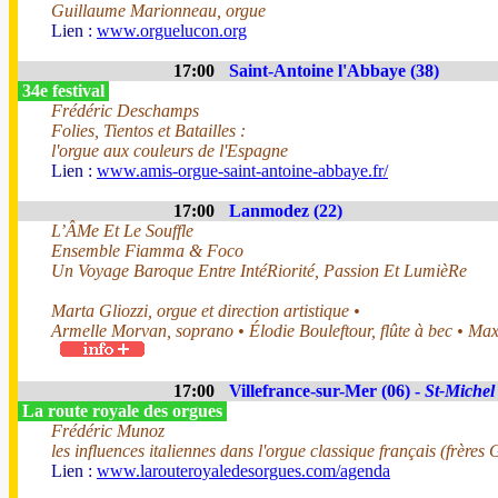
Guillaume Marionneau, orgue
Lien :
www.orguelucon.org
17:00
Saint-Antoine l'Abbaye (38)
34e festival
Frédéric Deschamps
Folies, Tientos et Batailles :
l'orgue aux couleurs de l'Espagne
Lien :
www.amis-orgue-saint-antoine-abbaye.fr/
17:00
Lanmodez (22)
L’ÂMe Et Le Souffle
Ensemble Fiamma & Foco
Un Voyage Baroque Entre IntéRiorité, Passion Et LumièRe
Marta Gliozzi, orgue et direction artistique •
Armelle Morvan, soprano • Élodie Bouleftour, flûte à bec • Ma
17:00
Villefrance-sur-Mer (06) -
St-Michel
La route royale des orgues
Frédéric Munoz
les influences italiennes dans l'orgue classique français (frères
Lien :
www.larouteroyaledesorgues.com/agenda