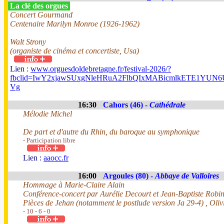
La clé des orgues
Concert Gourmand
Centenaire Marilyn Monroe (1926-1962)
Walt Strony
(organiste de cinéma et concertiste, Usa)
Lien :
www.orguesdoldebretagne.fr/festival-2026/?
fbclid=IwY2xjawSUxgNleHRuA2FlbQIxMABicmlkETE1Y
Vg
16:30
Cahors (46) -
Cathédrale
Mélodie Michel
De part et d'autre du Rhin, du baroque au symphonique
- Participation libre
Lien :
aaocc.fr
16:00
Argoules (80) -
Abbaye de Valloires
Hommage à Marie-Claire Alain
Conférence-concert par Aurélie Decourt et Jean-Baptiste Robi
Pièces de Jehan (notamment le postlude version Ja 29-4) , Olivie
- 10 - 6 - 0