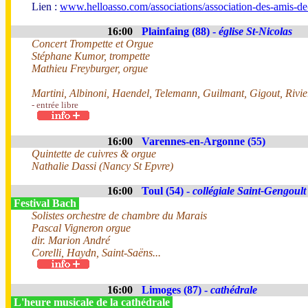
Lien :
www.helloasso.com/associations/association-des-amis-de-l
16:00
Plainfaing (88) -
église St-Nicolas
Concert Trompette et Orgue
Stéphane Kumor, trompette
Mathieu Freyburger, orgue
Martini, Albinoni, Haendel, Telemann, Guilmant, Gigout, Rivie
- entrée libre
16:00
Varennes-en-Argonne (55)
Quintette de cuivres & orgue
Nathalie Dassi (Nancy St Epvre)
16:00
Toul (54) -
collégiale Saint-Gengoult
Festival Bach
Solistes orchestre de chambre du Marais
Pascal Vigneron orgue
dir. Marion André
Corelli, Haydn, Saint-Saëns...
16:00
Limoges (87) -
cathédrale
L'heure musicale de la cathédrale